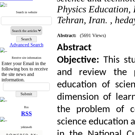
Physics Education, 
Search in website
Tehran, Iran. ,
heda
Abstract:
(5691 Views)
Advanced Search
Abstract
Objective:
This st
Receive site information
Enter your Email in the
following box to receive
and review the p
the site news and
information.
education of scie
dimension of learn
the problem of c
Rss
RSS
science education a
yektaweb
in the National Cu