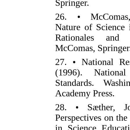
Springer.
26. • McComas, 
Nature of Science i
Rationales and 
McComas, Springer
27. • National Re
(1996). Nationa
Standards. Washi
Academy Press.
28. • Sæther, Jo
Perspectives on the
in Science Educatio