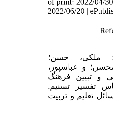
of print: 2022/04/30
2022/06/20 | ePubli
Ref
2. • ی، حسن؛
، محسن؛ و عباسپور
 شناسایی و تبیین فرهنگ
اس تفسیر تسنیم
ئل تعلیم و تربیت