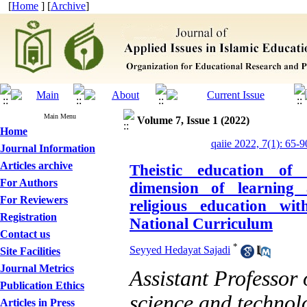
[
Home
] [
Archive
]
Main Menu
Volume 7, Issue 1 (2022)
Home
qaiie 2022, 7(1): 65-9
Journal Information
Articles archive
Theistic education of 
For Authors
dimension of learning 
For Reviewers
religious education wi
Registration
National Curriculum
Contact us
*
Seyyed Hedayat Sajadi
Site Facilities
Journal Metrics
Assistant Professor 
Publication Ethics
science and technol
Articles in Press