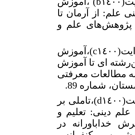
12. • سجادی، سیدهدایت(b١٤٠٠) ،آموزش
ی علم: از آرمان تا
 پژوهش‌های علم و
13. • سجادی، سیدهدایت(c١٤٠٠)،آموزش
ن‌رشته ای تا آموزش
مه مطالعات معرفتی
ستان، شماره 89
14. • سجادی، سیدهدایت(d١٤٠٠)،تاملی بر
علم دینی: تعلیم و
ش خداباورانه در
مین کنفرانس