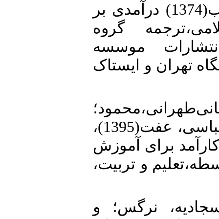
3. • العطاس،محمدنقیب(1374) درآمدی بر
می،ترجمه گروه
نتشارات موسسه
اه تهران و ایستاک
4. • محمود؛
علی‌عسگری،مجید؛و عباسی، عفت(1395)،
ارآمد برای آموزش
سطه،تعلیم و تربیت
5. • ه، نرگس؛ و