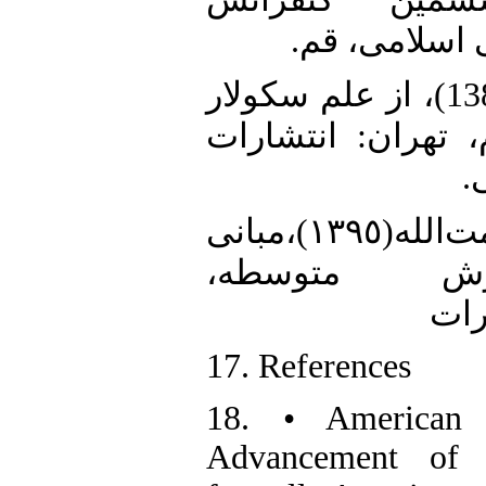
ی اسلامی، قم
15. • گلشنی، مهدی(1380)، از علم سکولار
 تهران: انتشارات
ی
16. • موسی‌پور،نعمت‌الله‌(١٣٩٥)،مبانی
موزش متوسطه
رات
17. References
18. • American 
Advancement of S