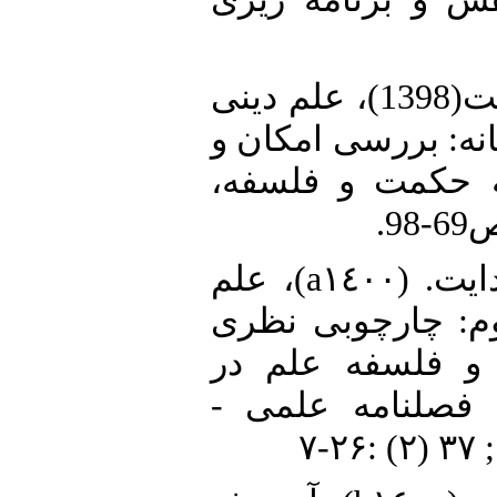
10. • سجادی، سیدهدایت(1398)، علم دینی
یانه: بررسی امکان و
مه حکمت و فلسفه
11. • سجادی، سید هدایت. (a١٤٠٠)، علم
: چارچوبی نظری
 و فلسفه علم در
. فصلنامه علمی
-۷