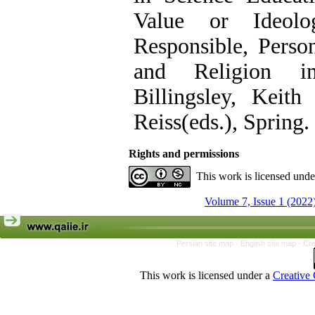
Value or Ideolo
Responsible, Person
and Religion i
Billingsley, Keith
Reiss(eds.), Spring.
Rights and permissions
This work is licensed und
Volume 7, Issue 1 (2022
Persian site map -
English site map
- Cr
This work is licensed under a
Creative