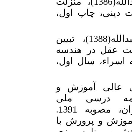
7. • جوادی‌آملی، عبدالله(1386)، منزلت
ت دینی، چاپ اول
8. • جوادی‌آملی، عبدالله(1388)، تبیین
ت عقل در هندسه
ه اسراء، سال اول
9. • لی آموزش و
13). برنامه درسی ملی
جمهوری اسلامی ایران، مصوبه 1391.
موزش و پرورش با
ش و برنامه ریزی