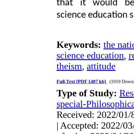
that it would be
science education s
Keywords:
the nat
science education
,
r
theism
,
attitude
Full-Text
[PDF 1407 kb]
(1919 Downl
Type of Study:
Res
special-Philosophic
Received: 2022/01/8
| Accepted: 2022/03