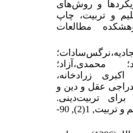
،طیبه (1394)رویکردها و روش‌های
یم و تربیت، چاپ
هشکده مطالعات
6. • نرگس‌سادات؛
؛ محمدی،آزاد؛
 اکبری زرادخانه
حدت اندراجی عقل و دین و
برای تربیت‌دینی
پژوهش نامه مبانی تعلیم و تربیت, 1(2), 90-