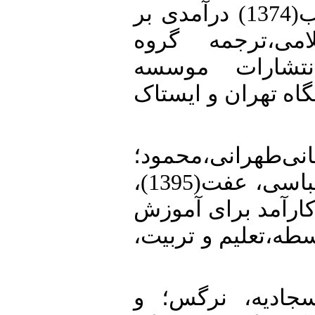
3. • العطاس،محمدنقیب(1374) درآمدی بر
می،ترجمه گروه
نتشارات موسسه
اه تهران و ایستاک
4. • محمود؛
علی‌عسگری،مجید؛و عباسی، عفت(1395)،
ارآمد برای آموزش
سطه،تعلیم و تربیت
5. • ه، نرگس؛ و