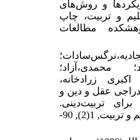
،طیبه (1394)رویکردها و روش‌های
یم و تربیت، چاپ
هشکده مطالعات
6. • نرگس‌سادات؛
؛ محمدی،آزاد؛
 اکبری زرادخانه
حدت اندراجی عقل و دین و
برای تربیت‌دینی
پژوهش نامه مبانی تعلیم و تربیت, 1(2), 90-