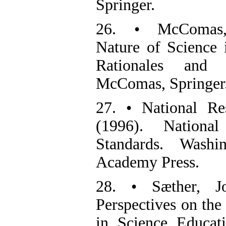
Springer.
26. • McComas, 
Nature of Science i
Rationales and 
McComas, Springer
27. • National Re
(1996). Nationa
Standards. Washi
Academy Press.
28. • Sæther, Jo
Perspectives on the
in Science Educatio