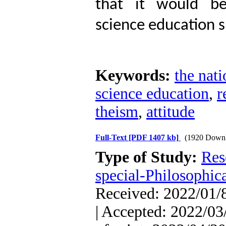
that it would be
science education s
Keywords:
the nat
science education
,
r
theism
,
attitude
Full-Text
[PDF 1407 kb]
(1920 Downl
Type of Study:
Res
special-Philosophic
Received: 2022/01/8
| Accepted: 2022/03