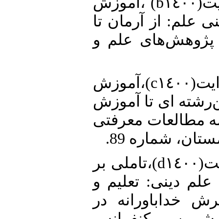
12. • سجادی، سیدهدایت(b١٤٠٠) ،آموزش
ی علم: از آرمان تا
 پژوهش‌های علم و
13. • سجادی، سیدهدایت(c١٤٠٠)،آموزش
ن‌رشته ای تا آموزش
مه مطالعات معرفتی
ستان، شماره 89
14. • سجادی، سیدهدایت(d١٤٠٠)،تاملی بر
علم دینی: تعلیم و
ش خداباورانه در
مین کنفرانس