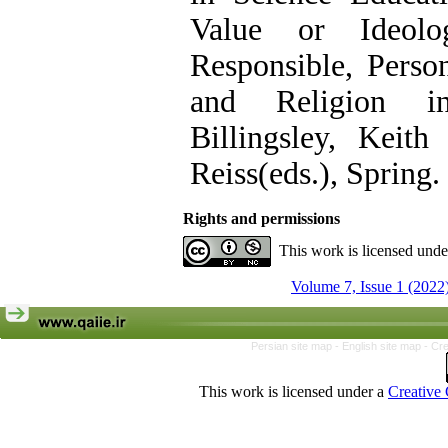
Value or Ideolo
Responsible, Person
and Religion i
Billingsley, Keith
Reiss(eds.), Spring.
Rights and permissions
This work is licensed und
Volume 7, Issue 1 (2022
Persian site map -
English site map
- Cr
This work is licensed under a
Creative