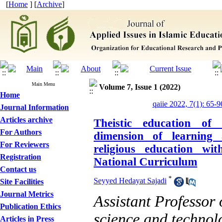
[
Home
] [
Archive
]
Main Menu
Volume 7, Issue 1 (2022)
Home
qaiie 2022, 7(1): 65-9
Journal Information
Articles archive
Theistic education of 
For Authors
dimension of learning 
For Reviewers
religious education wi
Registration
National Curriculum
Contact us
*
Seyyed Hedayat Sajadi
Site Facilities
Journal Metrics
Assistant Professor 
Publication Ethics
science and technol
Articles in Press