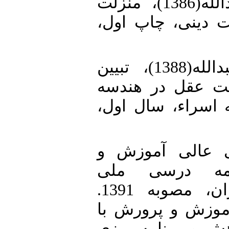
7. • جوادی‌آملی، عبدالله(1386)، منزلت
ت دینی، چاپ اول
8. • جوادی‌آملی، عبدالله(1388)، تبیین
ت عقل در هندسه
ه اسراء، سال اول
9. • لی آموزش و
13). برنامه درسی ملی
جمهوری اسلامی ایران، مصوبه 1391.
موزش و پرورش با
ش و برنامه ریزی