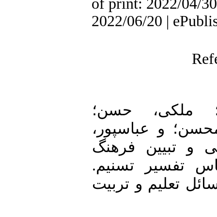
of print: 2022/04/30
2022/06/20 | ePubli
Ref
2. • ی، حسن؛
، محسن؛ و عباسپور
 شناسایی و تبیین فرهنگ
اس تفسیر تسنیم
ئل تعلیم و تربیت