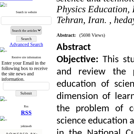
Physics Education, 
Search in website
Tehran, Iran. ,
heda
Abstract:
(5698 Views)
Advanced Search
Abstract
Objective:
This st
Receive site information
Enter your Email in the
following box to receive
and review the p
the site news and
information.
education of scie
dimension of learn
the problem of c
Rss
RSS
science education a
yektaweb
in the National Cu