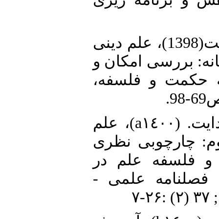
10. • سجادی، سیدهدایت(1398)، علم دینی
یانه: بررسی امکان و
مه حکمت و فلسفه
11. • سجادی، سید هدایت. (a١٤٠٠)، علم
: چارچوبی نظری
 و فلسفه علم در
. فصلنامه علمی
-۷