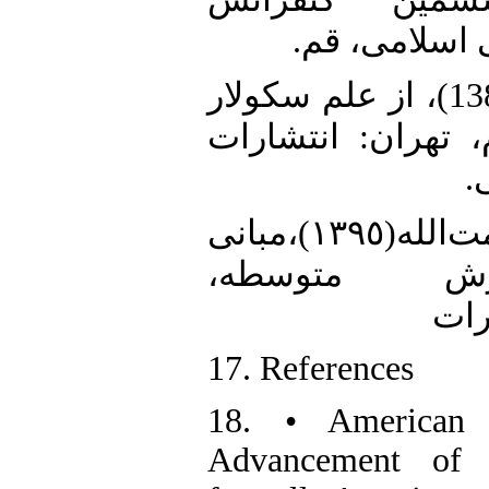
ی اسلامی، قم
15. • گلشنی، مهدی(1380)، از علم سکولار
 تهران: انتشارات
ی
16. • موسی‌پور،نعمت‌الله‌(١٣٩٥)،مبانی
موزش متوسطه
رات
17. References
18. • American 
Advancement of S