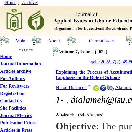
[
Home
] [
Archive
]
Main Menu
Volume 7, Issue 2 (2022)
Home
qaiie 2022, 7(2): 49-8
Journal Information
Articles archive
Explaining the Process of Acculturat
Emphasis on the Role of Schools
For Authors
For Reviewers
*
1
Nikoo Dialameh
,
Akram G
Registration
1- ,
dialameh@isu.a
Contact us
Site Facilities
Abstract:
(5425 Views)
Journal Metrics
Publication Ethics
Objective
:
The pur
Articles in Press