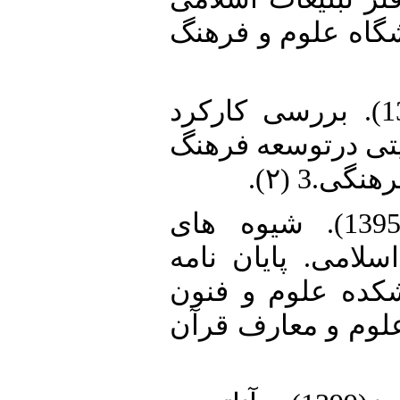
گاه علوم و فرهنگ
15. دارایی، محمد(1387). بررسی کارکرد
یتی درتوسعه فرهنگ
گی.3 (۲
16. درویش، زهرا (1395). شیوه های
امی. پایان نامه
کده علوم و فنون
علوم و معارف قرآن