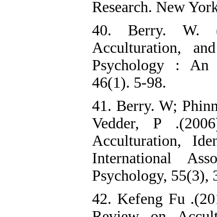
Research. New York
40. Berry. W. (
Acculturation, an
Psychology : An I
46(1). 5-98.
41. Berry. W; Phinn
Vedder, P .(2006
Acculturation, Ide
International Ass
Psychology, 55(3), 
42. Kefeng Fu .(201
Review on Accultu