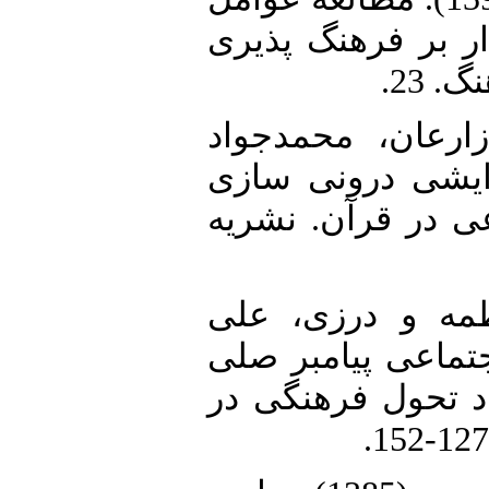
ار بر فرهنگ پذیری
. 23
10. ان، محمدجواد
(1394). رونی سازی
ی در قرآن. نشریه
11. و درزی، علی
(1390).  پیامبر صلی
جاد تحول فرهنگی در