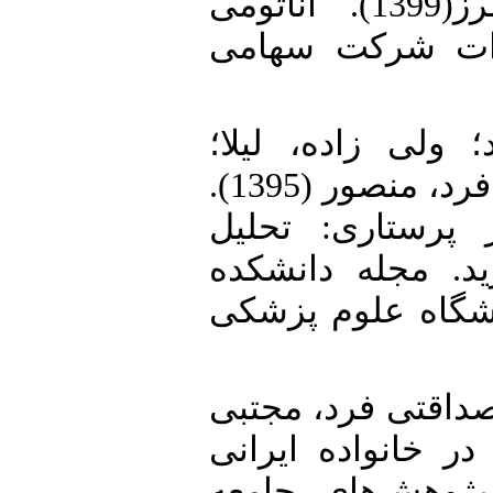
17. رفیع پور، فرامرز(1399). آناتومی
ارات شرکت سهامی
18. ی زاده، لیلا؛
رحمانی، آزاد و غفوری فرد، منصور (1395).
 پرستاری: تحلیل
د. مجله دانشکده
نشگاه علوم پزشکی
19. قتی فرد، مجتبی
(1388). اده ایرانی
 پژوهش‌های جامعه