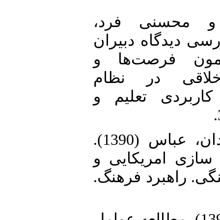
7.  محسنی فرد
ق (1397). بررسی دیدگاه دبیران
مون فرصت‌ها و
خلاقی در نظام
اربردی تعلیم و
8. ایزدی، فواد و کاردان، عباس (1390).
سازی امریکایی و
نگی. راهبرد فرهنگ
9. تقی یاره، فاطمه (1392). مطالعه عوامل