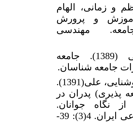
34. و زمانی، الهام
(1391).  و پرورش
جامعه. مهندسی
35. منطقی، مرتضی (1389). جامعه
ارات جامعه شناسان
36. نقدی، اسدالله و روشنایی، علی(1391).
ه پذیری) پدران در
 از نگاه جوانان
مطالعات توسعه اجتماعی ایران. 4(3): 39-