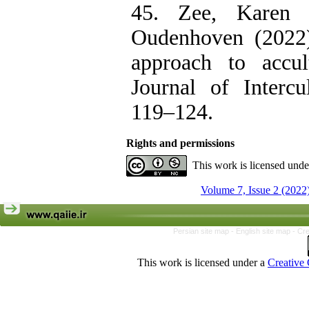
45. Zee, Karen 
Oudenhoven (2022
approach to accult
Journal of Intercu
119–124.
Rights and permissions
This work is licensed und
Volume 7, Issue 2 (2022
Persian site map -
English site map
- Cr
This work is licensed under a
Creative