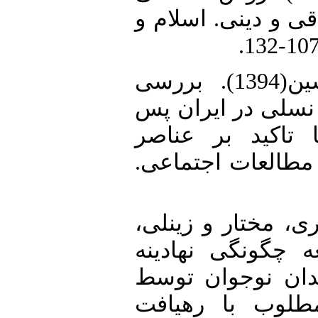
ی و دینی. اسلام و
30. عیوضی، غلامحسین(1394). بررسی
سلی در ایران پس
 تاکید بر عناصر
 مطالعات اجتماعی
31.  مختار و زینلی
). مطالعه چگونگی نهادینه
دان نوجوان توسط
مطلوب با رهیافت