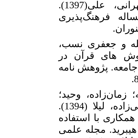
23. شریعتمداری طهرانی، علی(1397).
اله فرهنگ‌پذیری
نوران
24.  و جعفری نسب
ین(1394). روش های قرآن در
 جامعه. پژوهش نامه
25. ن‌زاده، وحید؛
ایرج‌پور، علیرضا و ولی‌زاده، لیلا (1394).
همکاری با استفاده
یبرید. مجله علمی