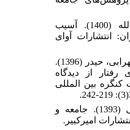
20. ستوده، هدایت الله (1400). آسیب
ن: انتشارات آوای
21. شایگان، فریبا و سهرابی، حیدر (1396).
 رفتار از دیدگاه
 کنگره بین المللی
22. شریعتمداری، علی (1393). جامعه و
انتشارات امیرکبیر