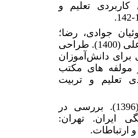
 کاربردی تعلیم و
32. ن جوادی، رضا؛
قدمی، مجید و محبی، علی (1400). طراحی
برای دانش‌آموزان
ز مولفه های مکتب
ی تعلیم و تربیت
33. محسنی، منوچهر(1396). بررسی در
ی ایران. تهران
و ارتباطات