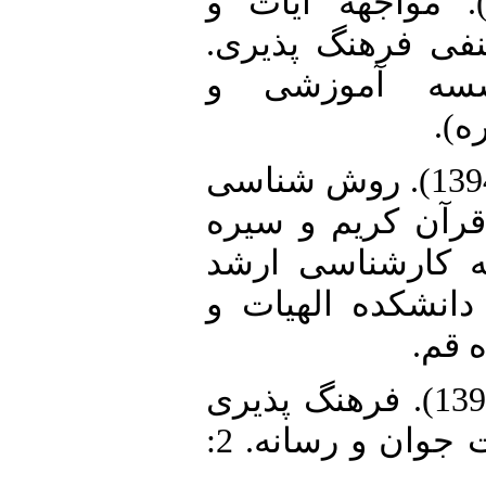
4. سدی، علی(1388). مواجهه آیات و
منفی فرهنگ پذیری
سسه آموزشی و
(ره
5. الهی زاده، عبدالله(1394). روش شناسی
قرآن کریم و سیره
مه کارشناسی ارشد
انشکده الهیات و
ه قم
6. امین پور، فاطمه (1390). فرهنگ پذیری
دینی و رسانه. مطالعات جوان و رسانه. 2: