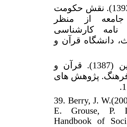
37. هاشم زاده، زهرا (1393). نقش حکومت
جامعه از منظر
ن نامه کارشناسی
، دانشگاه قرآن و
38. هاشمی، سیدحسین (1387). قرآن و
رهنگ. پژوهش های
39. Berry, J. W.(200
E. Grouse, P. D
Handbook of Socia