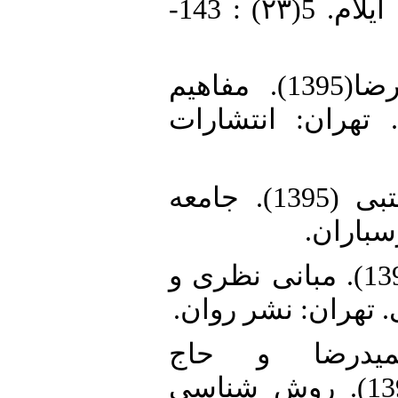
دانشگاه علوم پزشکی ایلام. 5(۲۳) : 143-
26. صالحی امیری، رضا(1395). مفاهیم
تهران: انتشارات
27. صداقتی فرد، مجتبی (1395). جامعه
رسباران
28. علاقه بند، علی( 1395). مبانی نظری و
 تهران: نشر روان
29. ضا و حاج
غلامرضایی، مهناز (1391). روش شناسی