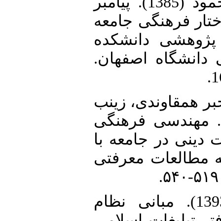
12. حاجی احمدی، محمود (1385). پیامبر
ختار فرهنگی جامعه
پژوهشی دانشکده
ی دانشگاه اصفهان
13. همقاوندی، زینب
گلی، مهرناز (1392). مهندسی فرهنگی
 دینی در جامعه با
ه مطالعات معرفتی
14. خیری، حسن (1393). مبانی نظام
تر تبلیغات اسلامی