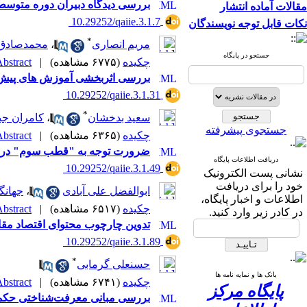
بررسی دیدگاه دبیران دوره متوسط
مقالات آماده انتشار
‎ 10.29252/qaiie.3.1.7
نکات قابل توجه نویسندگان
*
مریم انصاری
،
محمدصادق 
جستجو در پایگاه
چکیده
(۶۷۷۵ مشاهده)
|
bstract |
بررسی اثربخشی آموزش های پیش د
‎ 10.29252/qaiie.3.1.31
*
سعید بدخشان
،
کامران جب
جستجوی پیشرفته
چکیده
(۶۳۶۵ مشاهده)
|
bstract |
ضرورت توجه به "قطب سوم" در ترب
دریافت اطلاعات پایگاه
‎ 10.29252/qaiie.3.1.49
نشانی پست الکترونیک
خود را برای دریافت
ابوالفضل علی آبادی
،
جهانگ
اطلاعات و اخبار پایگاه،
چکیده
(۶۵۱۷ مشاهده)
|
bstract |
در کادر زیر وارد کنید.
تدوین چارچوب محتوای اقتصاد مقاو
‎ 10.29252/qaiie.3.1.89
*
حسنعلی گرمابی
بانک ها و نمایه نامه ها
چکیده
(۶۷۴۱ مشاهده)
|
bstract |
پایگاه مرکز
بررسی مبانی معرفت‌شناختی حکمت 