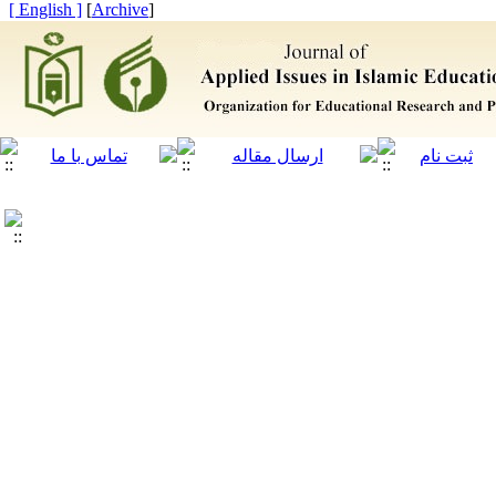
[ English ]
]
Archive
[