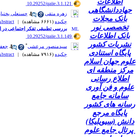
اطلاعات
‎ 10.29252/qaiie.3.1.121
جهاددانشگاهی
زهره متقی
،
حسنعلی بختیار
بانک مجلات
چکیده
(۶۶۶۱ مشاهده)
|
bstract |
تخصصی نور
بررسی تطبیقی تفکر اجتماعی در ان
بانک اطلاعات
‎ 10.29252/qaiie.3.1.149
نشریات کشور
*
سیدمنصور مرعشی
،
جعفر
پایگاه استنادی
چکیده
(۷۹۱۶ مشاهده)
|
bstract |
علوم جهان اسلام
مرکز منطقه ای
اطلاع رسانی
علوم و فن آوری
سامانه جامع
رسانه های کشور
پایگاه مرجع
دانش (سیویلیکا)
پرتال جامع علوم