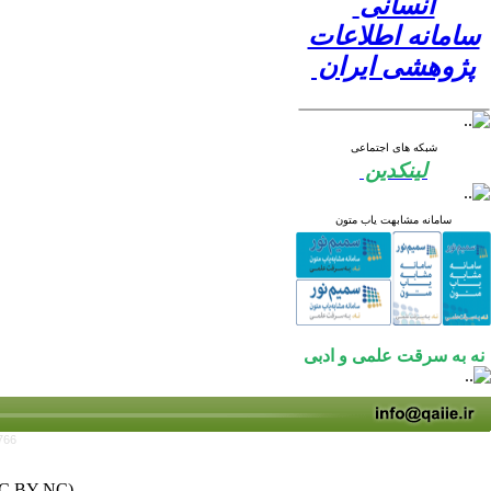
انسانی
سامانه اطلاعات
پژوهشی ایران
شبکه های اجتماعی
لینکدین
سامانه مشابهت یاب متون
نه به سرقت علمی و ادبی
766
C BY-NC)