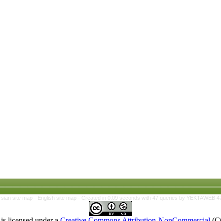
rsian site map -
English site map
- Created in 0.09 seconds with 47 queries by YEKTAWEB 4
is licensed under a
Creative Commons Attribution-NonCommercial
(C