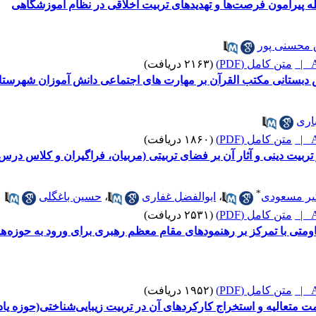
ه پیرامون فرصت‌ها و تهدیدهای تربیت اخلاقی در نظام آموزشگاهی
محسنی پور
A
متن کامل (PDF)
(۲۱۶۳ دریافت)
بستانی مکتب القرآن بر مهارت های اجتماعی دانش آموزان شهرستان
اری
A
متن کامل (PDF)
(۱۸۶۰ دریافت)
یت دینی و آثار آن بر فضای تربیتی (مربیان، فراگیران و کلاس درس
*
یر مسعودی
،
ابوالفضل غفاری
،
حسین باغگلی
A
متن کامل (PDF)
(۲۵۳۱ دریافت)
متی با تمرکز بر رهنمودهای مقام معظم رهبری برای ورود به حوزه ه
A
متن کامل (PDF)
(۱۹۵۲ دریافت)
متعالیه و استخراج کارکردهای آن در تربیت زیبایی‌شناختی(حوزه یاد