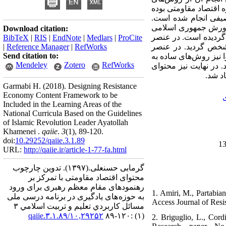
اقتصاد مقاومتی بوده
صیفی انجام شده است.
پرورش جمهوری اسلامی
Download citation:
گردیده است. در عنصر
BibTeX
|
RIS
|
EndNote
|
Medlars
|
ProCite
 مشخص گردید. در عنصر
RefWorks
|
Reference Manager
|
Send citation to:
نیز روش‌های ساده به
Mendeley
Zotero
RefWorks
 در نهایت نیز محتوای
د شد.
Garmabi H.
(2018).
Designing Resistance
Economy Content Framework to be
Included in the Learning Areas of the
National Curricula Based on the Guidelines
of Islamic Revolution Leader Ayatollah
Khamenei .
qaiie
.
3
(1)
, 89-120.
doi:
10.29252/qaiie.3.1.89
URL:
http://qaiie.ir/article-1-77-fa.html
گرمابی حسنعلی.
(۱۳۹۷).
تدوین چارچوب
محتوای اقتصاد مقاومتی با تمرکز بر
رهنمودهای مقام معظم رهبری برای ورود
1. Amiri, M., Partabian
به حوزه های یادگیری در برنامه درسی ملی
Access Journal of Resi
مسائل كاربردي تعليم و تربيت اسلامي ۳
۱۰,۲۹۲۵۲/qaiie.۳.۱.۸۹
(۱) :۱۲۰-۸۹
2. Briguglio, L., Cord