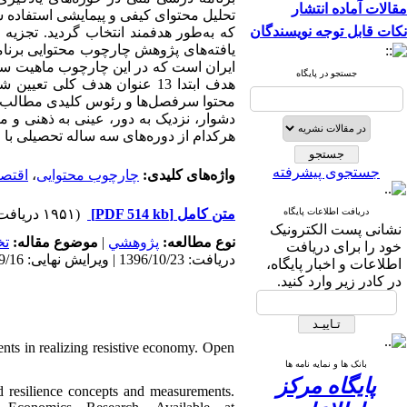
مقالات آماده انتشار
تحلیل محتوای کیفی و پیمایشی استفاده
نکات قابل توجه نویسندگان
که به‌طور هدفمند انتخاب گردید. تجزی
یافته‌های پژوهش چارچوب محتوایی برنا
ایران است که در این چارچوب ماهیت س
جستجو در پایگاه
هدف ابتدا 13 عنوان هدف کل
محتوا سرفصل‌ها و رئوس کلیدی مطالب م
دشوار، نزدیک به دور، عینی به ذهنی و م
هرکدام از دوره‌های سه ساله تحصیلی با 
جستجوی پیشرفته
واژه‌های کلیدی:
چارچوب محتوایی
،
اقتصا
دریافت اطلاعات پایگاه
متن کامل
[PDF 514 kb]
(۱۹۵۱ دریافت)
نشانی پست الکترونیک
نوع مطالعه:
پژوهشي
|
موضوع مقاله:
تخ
خود را برای دریافت
دریافت: 1396/10/23 | ویرایش نهایی: 1397/9/16 | پذیرش: 1397/3/19 | انتشار: 1397/9/9 | انتشار الکترونیک: 1397/9/9
اطلاعات و اخبار پایگاه،
در کادر زیر وارد کنید.
ments in realizing resistive economy. Open
بانک ها و نمایه نامه ها
پایگاه مرکز
nd resilience concepts and measurements.