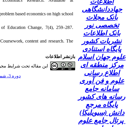
اطلاعات
Economics Research. Available at
جهاددانشگاهی
f problem based economics on high school
بانک مجلات
تخصصی نور
l of Education Change, 7(4), 259–287.
بانک اطلاعات
نشریات کشور
 Coursework, content and research. The
پایگاه استنادی
علوم جهان اسلام
بازنشر اطلاعات
مرکز منطقه ای
این مقاله تحت شرایط مجوز
اطلاع رسانی
دوره 3، شماره 1 - ( 1397 )
علوم و فن آوری
سامانه جامع
رسانه های کشور
پایگاه مرجع
دانش (سیویلیکا)
پرتال جامع علوم