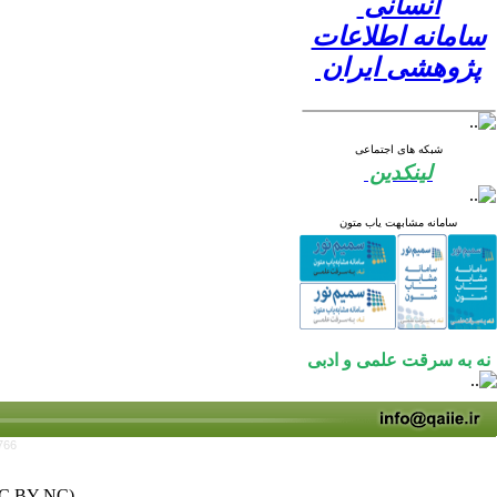
انسانی
سامانه اطلاعات
پژوهشی ایران
شبکه های اجتماعی
لینکدین
سامانه مشابهت یاب متون
نه به سرقت علمی و ادبی
766
C BY-NC)