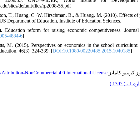
. 2008/55, UNU-WIDER, World Institute for Development 
du/sites/default/files/rp2008-55.pdf
nson, T., Huang, C.-W. Hirschman, B., & Huang, M. (2010). Effects o
 US Department of Education, Institute of Education Sciences.
). Education reform for raising economic competitiveness. Journa
005-4884-6
]
ts, M. (2015). Perspectives on economics in the school curriculum:
ucation, 46(3), 324-339. [
DOI:10.1080/00220485.2015.1040185
]
 کریتیو کامانز
Attribution-NonCommercial 4.0 International License