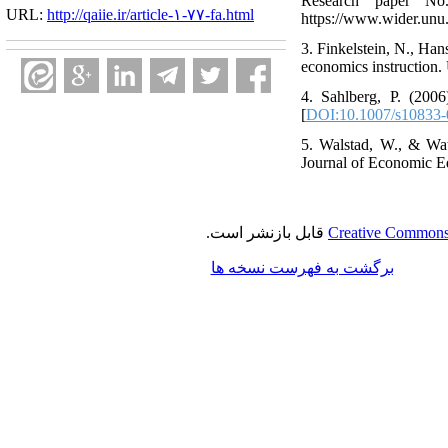
Research paper No
URL:
http://qaiie.ir/article-۱-۷۷-fa.html
https://www.wider.unu.e
3. Finkelstein, N., Ha
economics instruction.
4. Sahlberg, P. (2006
[
DOI:10.1007/s10833-
5. Walstad, W., & Wat
Journal of Economic Ed
Creative Commons 
قابل بازنشر است.
برگشت به فهرست نسخه ها