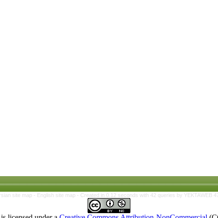
rsian site map -
English site map
- Created in 0.12 seconds with 42 queries by YEKTAWEB 4
is licensed under a
Creative Commons Attribution-NonCommercial
(C