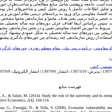
 شده است. جامعه پژوهشی شامل منابع مطالعاتی و صاحب‌نظران حوزه 
ه و تحلیل اطلاعات حاصل با روش تحلیل کیفی و شاخص‌های آمار تو
مه اقتصاد مقاومتی برای ورود به برنامه‌های درسی نظام آموزش و 
ه عنصر برنامه درسی یعنی هدف، محتوا و سازماندهی محتوا مشخص 
ی تعیین شد. سپس براساس آن‌ها اهداف جزئی دوره‌های سه ساله تحصیلی
ربوط به آموزش اقتصاد مقاومتی تعیین و در بخش سازماندهی محتوا 
ارپیچی بین دوره‌های سه ساله تحصیلی به شکل عمودی پیشنهاد گردید.
استفاده از روش سازماندهی چند رشته‌ای بین حوزه‌های یادگیری پیشنها
د مقاومتی
،
برنامه درسی ملی
،
مقام معظم رهبری
،
حوزه‌های یادگیری
صصي- كيفي
فهرست منابع
, A., & Safari, M. (2014). Study the role of the university and its ele
stive Economics, 2(4), 104-114.
ina, G., Farrugia, N., & Vella, S. (2008). Economic vulnerability a