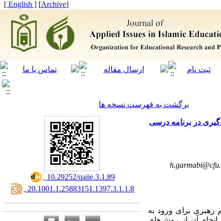
[ English ]
]
Archive
[
برگشت به فهرست نسخه ها
دگیری در برنامه درسی
h.garmabi@cfu.
‎ 10.29252/qaiie.3.1.89
‎ 20.1001.1.25883151.1397.3.1.1.8
 رهبری برای ورود به
انجام آن از روش‌های