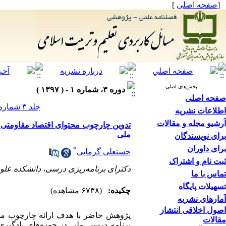
[
صفحه اصلی
]
بخش‌های اصلی
دوره ۳، شماره ۱ - ( ۱۳۹۷ )
صفحه اصلی
جلد ۳ شماره ۱ صفحات ۱۲۰-۸۹
اطلاعات نشریه
آرشیو مجله و مقالات
تدوین چارچوب محتوای اقتصاد مقاومتی ب
ملی
برای نویسندگان
برای داوران
*
حسنعلی گرمابی
ثبت نام و اشتراک
دکترای برنامه‌ریزی درسی، دانشکده علوم 
تماس با ما
تسهیلات پایگاه
چکیده:
(۶۷۳۸ مشاهده)
آمارهای نشریه
اصول اخلاقی انتشار
پژوهش حاضر با هدف ارائه چارچوب محتو
مقالات
برنامه درسی ملی در حوزه‌های یادگیری