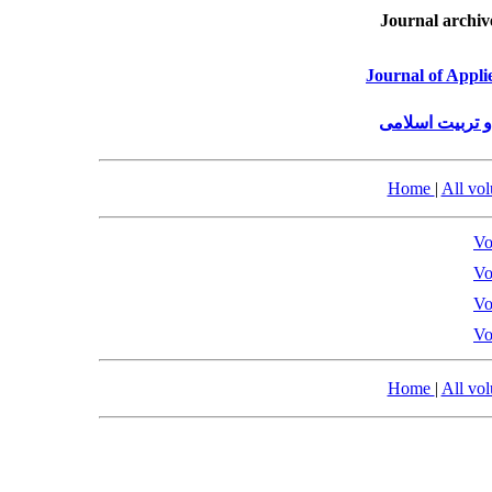
Journal archiv
Journal of Appli
و تربیت اسلامی
Home
|
All vo
Vo
Vo
Vo
Vo
Home
|
All vo