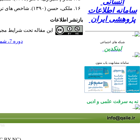
انسانی
۱۶. ملکی، حسن (۱۳۹۰). شاخص های تربیت. تهران: آییژ
سامانه اطلاعات
پژوهشی ایران
بازنشر اطلاعات
این مقاله تحت شرایط مجوز
دوره 7، شماره 2 - ( 1401 )
شبکه های اجتماعی
لینکدین
سامانه مشابهت یاب متون
نه به سرقت علمی و ادبی
766
C BY-NC)