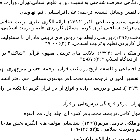
۶. رشیدی، شیرین؛ کشاورز، سوسن؛ بهشتی، سعید و صالحی، اکبر (۱۳۹۶). ار
ت شناختی قرآن کریم. مسائل کاربردی تعلیم و تربیت اسلامی، (۲):۳۶-
۷. زرین جویی الوار، مریم و فیاض، شهیندخت (۱۳۹۶). بررسی رابطه بین روش های تربیتی مادران
ردی تعلیم و تربیت اسلامی، ۲ (۲): ۶۰-۳۷
۸. سلمان ماهینی، سکینه و فرامرز قراملکی، احد (۱۳۹۴). دلالت های تربیتی مفهوم 
ه اسلام، ۴(۳): ۵۷-۳۵
۱۱. عموری، نعیم و باوان پوری، مسعود (۱۳۹۳). تبیین و بررسی اراده و انواع آن در قرآن کریم (با
۱۴. مبشری، محمدتقی؛ صفری، محمود و ملکی فارمد، مریم (۱۳۹۹). شناسایی مؤلفه
ت اسلامی، ۵(۴): ۱۲۶-۱۰۹