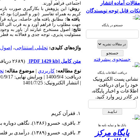
مقالات آماده انتشار
اجتماعی فراهم آورند.
روش:
این پژوهش با بکارگیری صورت بازساز
نکات قابل توجه نویسندگان
کریم به همراه تفاسیر (نور و المیزان) بود 
یافته ها:
مطابق یافته های حاصله، برپایه قرآ
جهت مطلوب را فراهم آورد و به قرب الی الله 
جستجو در پایگاه
نتایج:
اصول مستخرج عبارتند از: باور به وجود 
مسئولیت پذیری، توجه جدی و فعالانه به فطر
واژه‌های کلیدی:
تحلیلی استنتاجی
،
اصول ت
جستجوی پیشرفته
متن کامل
[PDF 1429 kb]
(۲۶۸۹ دریافت)
نوع مطالعه:
كاربردي
|
موضوع مقاله:
تخ
دریافت اطلاعات پایگاه
نشانی پست الکترونیک
| انتشار الکترونیک: 1401/7/25
خود را برای دریافت
اطلاعات و اخبار پایگاه،
در کادر زیر وارد کنید.
۱. ققرآن کریم
۲. باقری، خسرو (۱۳۸۶). نگاهی دوباره به تربیت اسلامی. تهران: انتشارات مدرسه
بانک ها و نمایه نامه ها
پایگاه مرکز
۳. باقری، خسرو (۱۳۸۹). درآمدی بر فلسفه تعلیم و تربیت جمهوری اسلامی ایران. جلد اول. تهران: علمی و فرهنگی