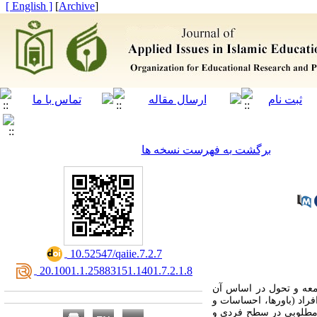
[ English ]
]
Archive
[
برگشت به فهرست نسخه ها
‎ 10.52547/qaiie.7.2.7
‎ 20.1001.1.25883151.1401.7.2.1.8
معه و تحول در اساس آن
اد (باورها، احساسات و
یت مطلوبی در سطح فردی و