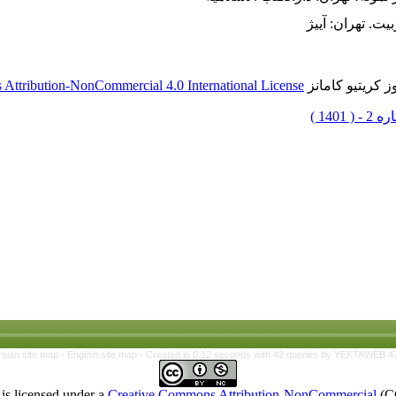
 کریتیو کامانز
Attribution-NonCommercial 4.0 International License
rsian site map -
English site map
- Created in 0.12 seconds with 42 queries by YEKTAWEB 4
is licensed under a
Creative Commons Attribution-NonCommercial
(C