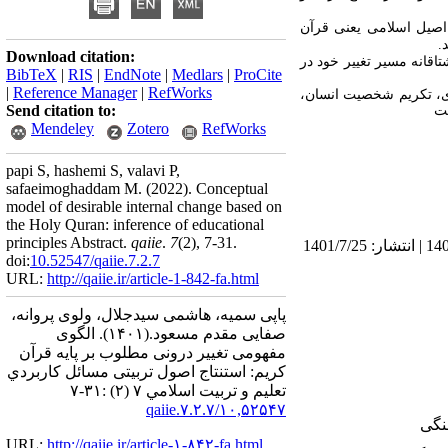
 اصیل اسلامی یعنی قرآن
.
Download citation:
تاقانه مسیر تغییر خود در
BibTeX
|
RIS
|
EndNote
|
Medlars
|
ProCite
|
Reference Manager
|
RefWorks
ادی، تکریم شخصیت انسان،
Send citation to:
فت
Mendeley
Zotero
RefWorks
papi S, hashemi S, valavi P,
safaeimoghaddam M.
(2022).
Conceptual
model of desirable internal change based on
the Holy Quran: inference of educational
principles Abstract.
qaiie
.
7
(2)
, 7-31.
دریافت: 1400/9/4 | ویرایش نهایی: 1401/9/17 | پذیرش: 1401/2/10 | انتشار الکترونیک پیش از انتشار نهایی: 1401/4/25 | انتشار: 1401/7/25
doi:
10.52547/qaiie.7.2.7
URL:
http://qaiie.ir/article-1-842-fa.html
پاپی سمیه، هاشمی سیدجلال، ولوی پروانه،
صفایی مقدم مسعود.
(۱۴۰۱).
الگوی
مفهومی تغییر درونی مطلوب بر پایه قرآن
کریم: استنتاج اصول تربیتی مسائل كاربردي
تعليم و تربيت اسلامي ۷ (۲) :۳۱-۷
۱۰,۵۲۵۴۷/qaiie.۷.۲.۷
URL:
http://qaiie.ir/article-۱-۸۴۲-fa.html