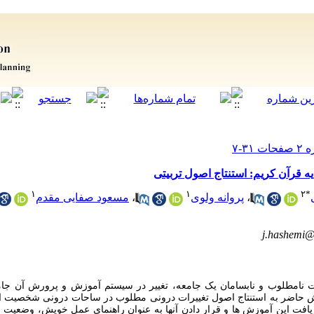
ه قرآن کریم: استنتاج اصول تربیتی
۱
۱
۲
*
،
پروانه ولوی
،
مسعود صفایی مقدم
j.hashemi@
 نامطلوب و نابسامان یک جامعه، تغییر در سیستم آموزش و پرورش آن جا
 حاضر به استنتاج اصول تغییرات درونی مطلوب در ساحات درونی شخصیت افر
ا دریافت این آموزش ها و قرار دادن آنها به عنوان راهنمای عمل خویش، وضع