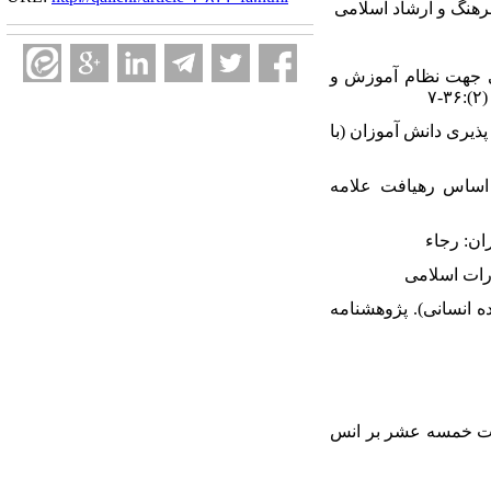
ائه الگوی نظری تربیت عقلانی جهت نظام آموزش و
۷
 با مسئولیت پذیری دانش آموزان (با
قرآنی "شاکله" بر اساس رهیافت علامه
 تکیه بر اراده انسانی). پژوهشنامه
 های انگیزه بخش مناجات خمسه عشر بر انس