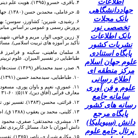
اطلاعات
۴. باقری، خسرو (۱۳۹۵). هویت علم دینی: نگاهی معرفت شناختی به نسبت دین با علوم انسانی.تهران: وزارت فرهنگ و ارشاد اسلامی
جهاددانشگاهی
۵. حرعاملی، محمدبن حسن (۱۳۸۰). جهادالنفس وسائل الشیعه. ترجمه: علی افراسیابی، قم: نهاوندی
بانک مجلات
تخصصی نور
پرورش رسمی و عمومی بر اساس مبانی معرف
بانک اطلاعات
تأکید بر آموزه های تربیت اسلامی). مسائل کارب
نشریات کشور
پایگاه استنادی
طباطبایی در تفسیر المیزان. علوم تربیتی از دیدگا
علوم جهان اسلام
۹. صدر، سید محمدباقر (۱۳۶۹). سنت‌های اجتماعی و فلسفه تاریخ در مکتب قرآن. ترجمه: حسین منوچهری. تهران: رجاء
مرکز منطقه ای
۱۰. طباطبایی، سیدمحمد حسین (۱۳۹۱). تفسیر المیزان. ترجمه: سیدمحمدباقر موسوی همدانی. قم: دفتر انتشارات اسلامی
اطلاع رسانی
علوم و فن آوری
معارف قرآنی (آفاق دین)، ۱۷(۵): ۶۰-۳۱
سامانه جامع
۱۲. قرائتی، محسن (۱۳۸۳). تفسیر نور. تهران: مرکز فرهنگی درس‌هایی از قرآن
رسانه های کشور
۱۳. کلینی، محمد بن یعقوب (۱۳۸۸ ق). اصول کافی. ترجمه: محمدباقر کمره ای. جلد اول، قم: اسوه
پایگاه مرجع
دانش (سیویلیکا)
دانش آموزان با خدا، مسائل کاربردی تعلیم و تربی
پرتال جامع علوم
۱۵. مکارم شیرازی، ناصر (۱۳۷۵). تفسیر نمونه، تهران: دارالکتب الاسلامیه