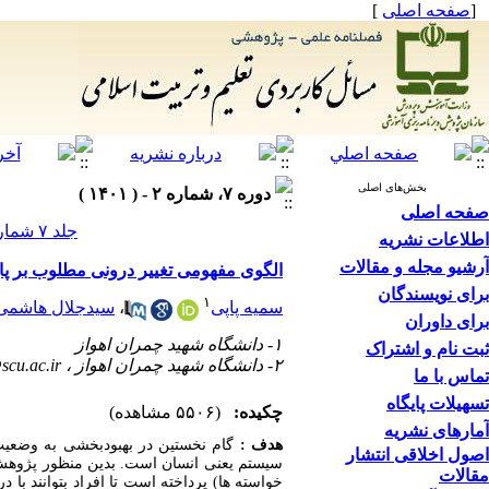
[
صفحه اصلی
]
بخش‌های اصلی
دوره ۷، شماره ۲ - ( ۱۴۰۱ )
صفحه اصلی
جلد ۷ شماره ۲ صفحات ۳۱-۷
اطلاعات نشریه
آرشیو مجله و مقالات
الگوی مفهومی تغییر درونی مطلوب بر پای
برای نویسندگان
۱
سمیه پاپی
،
سیدجلال هاشمی
برای داوران
۱- دانشگاه شهید چمران اهواز
ثبت نام و اشتراک
۲- دانشگاه شهید چمران اهواز ،
scu.ac.ir
تماس با ما
تسهیلات پایگاه
چکیده:
(۵۵۰۶ مشاهده)
آمارهای نشریه
هدف :
گام نخستین در بهبودبخشی به وضعیت
اصول اخلاقی انتشار
سیستم یعنی انسان است.
بدین منظور پژوهش
مقالات
خواسته ها) پرداخته است تا افراد بتوانند ب