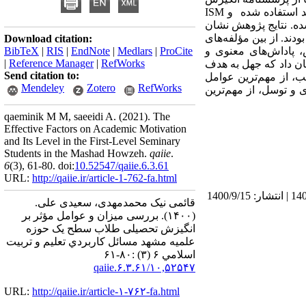
 استفاده شده
و
ISM
شده. نتایج پژوهش نشان
متوسط و 5 درصد دارای انگیزش زیاد بودند. از بین مؤلفه‌های
Download citation:
، پاداش‌های معنوی و
ProCite
|
Medlars
|
EndNote
|
RIS
|
BibTeX
|
Reference Manager
|
RefWorks
ن داد که جهل به هدف
Send citation to:
، از مهم‌ترین عوامل
Mendeley
Zotero
RefWorks
و توسل، از مهم‌ترین
qaeminik M M, saeeidi A.
(2021).
The
Effective Factors on Academic Motivation
and Its Level in the First-Level Seminary
Students in the Mashad Howzeh.
qaiie
.
6
(3)
, 61-80. doi:
10.52547/qaiie.6.3.61
URL:
http://qaiie.ir/article-1-762-fa.html
دریافت: 1400/3/10 | ویرایش نهایی: 1400/9/15 | پذیرش: 1400/9/10 | انتشار الکترونیک پیش از انتشار نهایی: 1400/9/9 | انتشار: 1400/9/15
قائمی نیک محمدمهدی، سعیدی علی.
(۱۴۰۰).
بررسی میزان و عوامل مؤثر بر
انگیزش تحصیلی طلاب سطح یک حوزه
علمیه مشهد مسائل كاربردي تعليم و تربيت
اسلامي ۶ (۳) :۸۰-۶۱
۱۰,۵۲۵۴۷/qaiie.۶.۳.۶۱
URL:
http://qaiie.ir/article-۱-۷۶۲-fa.html