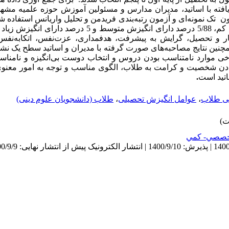
یافته با اساتید، مدیران مدارس و مسئولین آموزش حوزه علمیه مشهد
ن‌‌
تک نمونه‌ای و آزمون رتبه‌بندی فریدمن و تحلیل واریانس استفاده 
داد که 5/6 درصد از طلاب دارای انگیزش کم، 5/88 درصد دارای انگیزش 
ر و تحصیل، گرایش به پیشرفت، هدف­مداری، عزت‌نفس، اتکابه‌نفس
نین نتایج مصاحبه‌های صورت گرفته با مدیران و اساتید سطح یک نشا
خی موارد نامتناسب بودن دروس و انتخاب دوست بی‌انگیزه و نامناسب
ادن شخصیت و کرامت به طلاب، الگوی مناسب و توجه به امور معنوی 
تید است
.
ی طلاب
،
عوامل انگیزش تحصیلی
،
طلاب (دانشجویان علوم دینی)
صصي- كمي