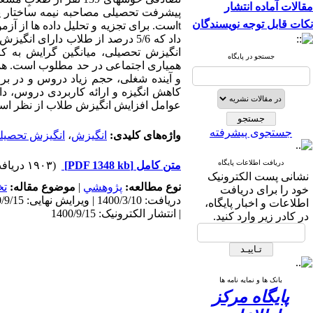
مقالات آماده انتشار
پیشرفت تحصیلی
مصاحبه نیمه ساختار 
نکات قابل توجه نویسندگان
t
است. برای تجزیه و تحلیل داده ها از آزمو
انگیزش تحصیلی، میانگین گرایش به کا
جستجو در پایگاه
همیاری اجتماعی در حد مطلوب است. همچ
و آینده شغلی، حجم زیاد دروس و در بر
کاهش انگیزه و ارائه کاربردی دروس، د
عوامل افزایش انگیزش طلاب از نظر اسا
جستجوی پیشرفته
واژه‌های کلیدی:
انگیزش
،
انگیزش تحصیل
دریافت اطلاعات پایگاه
متن کامل
[PDF 1348 kb]
(۱۹۰۳ دریافت)
نشانی پست الکترونیک
نوع مطالعه:
پژوهشي
|
موضوع مقاله:
تخ
خود را برای دریافت
اطلاعات و اخبار پایگاه،
| انتشار الکترونیک: 1400/9/15
در کادر زیر وارد کنید.
بانک ها و نمایه نامه ها
پایگاه مرکز