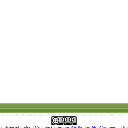
rsian site map -
English site map
- Created in 0.21 seconds with 42 queries by YEKTAWEB 4
is licensed under a
Creative Commons Attribution-NonCommercial
(C