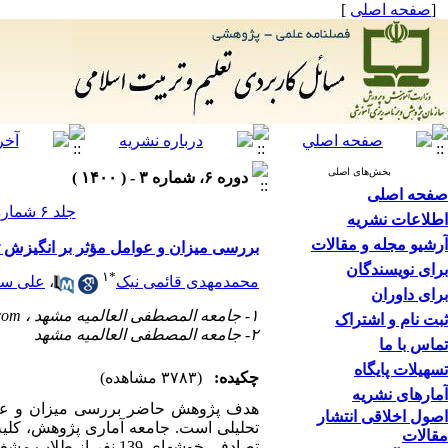
[
صفحه اصلی
]
بخش‌های اصلی
دوره ۶، شماره ۳ - ( ۱۴۰۰ )
صفحه اصلی
جلد ۶ شماره ۳ صفحات ۸۰-۶۱
اطلاعات نشریه
آرشیو مجله و مقالات
بررسی میزان و عوامل مؤثر بر انگیزش
برای نویسندگان
۱
*
محمدمهدی قائمی نیک
،
علی سع
برای داوران
۱- جامعه المصطفی العالمیه مشهد ،
com
ثبت نام و اشتراک
۲- جامعه المصطفی العالمیه مشهد
تماس با ما
تسهیلات پایگاه
چکیده:
(۳۷۸۳ مشاهده)
آمارهای نشریه
هدف پژوهش حاضر بررسی میزان و عو
اصول اخلاقی انتشار
مقالات
تصادفی خوشه­ای 139 نفر از طلابِ مشغول به تحصیل از پایه اول تا پنجم انتخاب شدند.