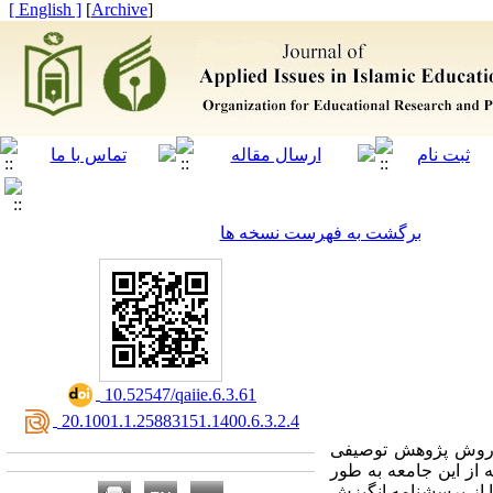
[ English ]
]
Archive
[
برگشت به فهرست نسخه ها
‎ 10.52547/qaiie.6.3.61
‎ 20.1001.1.25883151.1400.6.3.2.4
 روش پژوهش توصیفی
، کلیه طلاب برادر سطح یک مشهد مقدس در سال تحصیلی 99-98 است که از این جامعه به طور
 از پرسشنامه انگیزش