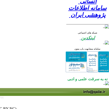
انسانی
سامانه اطلاعات
پژوهشی ایران
شبکه های اجتماعی
لینکدین
سامانه مشابهت یاب متون
نه به سرقت علمی و ادبی
766
C BY-NC)