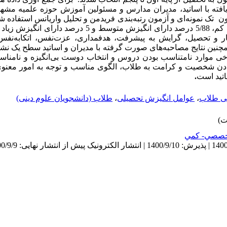
یافته با اساتید، مدیران مدارس و مسئولین آموزش حوزه علمیه مشهد
ن‌‌
تک نمونه‌ای و آزمون رتبه‌بندی فریدمن و تحلیل واریانس استفاده 
داد که 5/6 درصد از طلاب دارای انگیزش کم، 5/88 درصد دارای انگیزش 
ر و تحصیل، گرایش به پیشرفت، هدف­مداری، عزت‌نفس، اتکابه‌نفس
نین نتایج مصاحبه‌های صورت گرفته با مدیران و اساتید سطح یک نشا
خی موارد نامتناسب بودن دروس و انتخاب دوست بی‌انگیزه و نامناسب
ادن شخصیت و کرامت به طلاب، الگوی مناسب و توجه به امور معنوی 
تید است
.
ی طلاب
،
عوامل انگیزش تحصیلی
،
طلاب (دانشجویان علوم دینی)
صصي- كمي