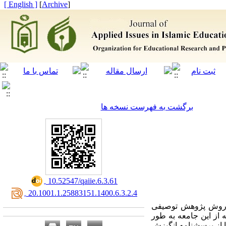
[ English ]
]
Archive
[
برگشت به فهرست نسخه ها
‎ 10.52547/qaiie.6.3.61
‎ 20.1001.1.25883151.1400.6.3.2.4
 روش پژوهش توصیفی
، کلیه طلاب برادر سطح یک مشهد مقدس در سال تحصیلی 99-98 است که از این جامعه به طور
 از پرسشنامه انگیزش