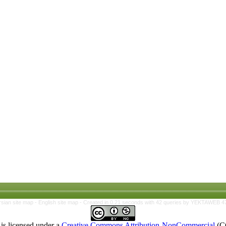
rsian site map -
English site map
- Created in 0.21 seconds with 42 queries by YEKTAWEB 4
is licensed under a
Creative Commons Attribution-NonCommercial
(C