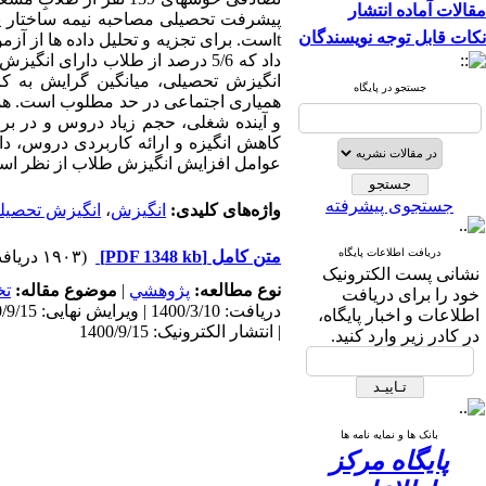
مقالات آماده انتشار
پیشرفت تحصیلی
مصاحبه نیمه ساختار 
نکات قابل توجه نویسندگان
t
است. برای تجزیه و تحلیل داده ها از آزمو
انگیزش تحصیلی، میانگین گرایش به کا
جستجو در پایگاه
همیاری اجتماعی در حد مطلوب است. همچ
و آینده شغلی، حجم زیاد دروس و در بر
کاهش انگیزه و ارائه کاربردی دروس، د
عوامل افزایش انگیزش طلاب از نظر اسا
جستجوی پیشرفته
واژه‌های کلیدی:
انگیزش
،
انگیزش تحصیل
دریافت اطلاعات پایگاه
متن کامل
[PDF 1348 kb]
(۱۹۰۳ دریافت)
نشانی پست الکترونیک
نوع مطالعه:
پژوهشي
|
موضوع مقاله:
تخ
خود را برای دریافت
اطلاعات و اخبار پایگاه،
| انتشار الکترونیک: 1400/9/15
در کادر زیر وارد کنید.
بانک ها و نمایه نامه ها
پایگاه مرکز