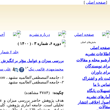
[
صفحه اصلی
]
بخش‌های اصلی
دوره ۶، شماره ۳ - ( ۱۴۰۰ )
صفحه اصلی
جلد ۶ شماره ۳ صفحات ۸۰-۶۱
اطلاعات نشریه
آرشیو مجله و مقالات
بررسی میزان و عوامل مؤثر بر انگیزش
برای نویسندگان
۱
*
محمدمهدی قائمی نیک
،
علی سع
برای داوران
۱- جامعه المصطفی العالمیه مشهد ،
com
ثبت نام و اشتراک
۲- جامعه المصطفی العالمیه مشهد
تماس با ما
تسهیلات پایگاه
چکیده:
(۳۷۸۴ مشاهده)
آمارهای نشریه
هدف پژوهش حاضر بررسی میزان و عو
اصول اخلاقی انتشار
مقالات
تصادفی خوشه­ای 139 نفر از طلابِ مشغول به تحصیل از پایه اول تا پنجم انتخاب شدند.