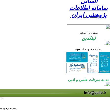
انسانی
سامانه اطلاعات
پژوهشی ایران
شبکه های اجتماعی
لینکدین
سامانه مشابهت یاب متون
نه به سرقت علمی و ادبی
766
C BY-NC)