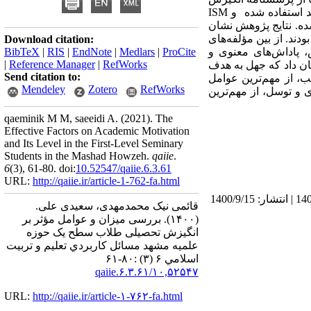
 استفاده شده
و
ISM
شده. نتایج پژوهش نشان
متوسط و 5 درصد دارای انگیزش زیاد بودند. از بین مؤلفه‌های
Download citation:
، پاداش‌های معنوی و
ProCite
|
Medlars
|
EndNote
|
RIS
|
BibTeX
|
Reference Manager
|
RefWorks
ن داد که جهل به هدف
Send citation to:
، از مهم‌ترین عوامل
Mendeley
Zotero
RefWorks
و توسل، از مهم‌ترین
qaeminik M M, saeeidi A.
(2021).
The
Effective Factors on Academic Motivation
and Its Level in the First-Level Seminary
Students in the Mashad Howzeh.
qaiie
.
6
(3)
, 61-80. doi:
10.52547/qaiie.6.3.61
URL:
http://qaiie.ir/article-1-762-fa.html
دریافت: 1400/3/10 | ویرایش نهایی: 1400/9/15 | پذیرش: 1400/9/10 | انتشار الکترونیک پیش از انتشار نهایی: 1400/9/9 | انتشار: 1400/9/15
قائمی نیک محمدمهدی، سعیدی علی.
(۱۴۰۰).
بررسی میزان و عوامل مؤثر بر
انگیزش تحصیلی طلاب سطح یک حوزه
علمیه مشهد مسائل كاربردي تعليم و تربيت
اسلامي ۶ (۳) :۸۰-۶۱
۱۰,۵۲۵۴۷/qaiie.۶.۳.۶۱
URL:
http://qaiie.ir/article-۱-۷۶۲-fa.html