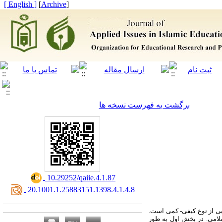
[ English ]
]
Archive
[
برگشت به فهرست نسخه ها
‎ 10.29252/qaiie.4.1.87
‎ 20.1001.1.25883151.1398.4.1.4.8
بی از نوع کیفی- کمی است.
لامی. در بخش اول به طور