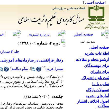
[
صفحه اصلی
]
بخش‌های اصلی
دوره ۴، شماره ۱ - ( ۱۳۹۸ )
صفحه اصلی
جلد ۴ شماره ۱ صفحات ۱۱۶-۸۷
اطلاعات نشریه
آرشیو مجله و مقالات
رفتار فرانقشی در سازمان‌های آموزشی، تح
برای نویسندگان
۲
۱
*
میترا عزتی
،
نیکو دیالمه
برای داوران
۱- دانشکده روانشناسی و علوم تربیتی دانشگاه تهران ،
ثبت نام و اشتراک
۲- گروه معارف اسلامی و علوم تربیتی. دانشگاه امام صادق (علیه السلام)
تماس با ما
۳- دانشگاه امام صادق(علیه السلام) پردیس خواهران
تسهیلات پایگاه
آمارهای نشریه
چکیده:
(۷۰۴۰ مشاهده)
اصول اخلاقی انتشار
هدف این پژوهش، شناسایی مولفه‌های رفتار فران
مقالات
جامعه تحقیق شامل دو بخش است: قرآن کریم، نه