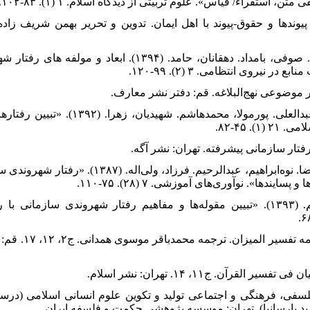
۵. جوادیان، رضا. محمدی مقدم، یوسف. صوفی، بامداد. دهقانان، حامد. (۹۴
 نیروی انتظامی. ۳ (۲). ۹۹-۱۲۰.
۷. رعنایی کردشولی، حبیب‌اله. شکر، عبدالعلی. پور‌م
. ۴۵-۸۲.
۹. زین‌آبادی، حسن‌رضا. بهرنگی، محمد‌رضا. نوه‌ابراهیم، عبد‌الر
ا». نوآوری‌های آموزشی. ۷ (۲۸). ‌۷۵-۱۱۰.
۱۰. صحت، سعید. محمدی دیانی، مریم. (۱۳۹۳). «تبیین مقوله‌ها و مفاهیم رفتار شهروندی سا
۱۱. طباطبایی، محمد‌حسین
د پارسانیا). تهران: موسسه پژوهشی حکمت و فلسفه ایران.