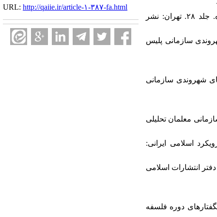
URL:
http://qaiie.ir/article-۱-۳۸۷-fa.html
۴. تهرانی، مجتبی.(۱۳۸۹). اخلاق الاهی. پیوندها و حقوق-پیوند با اهل ایمان. تدوین و تحریر بهمن شریف زاده. جلد ۲۸. تهران: نشر
۱۳). ابعاد و مولفه های رفتار شهروندی سازمانی پلیس
ولا، محمدهاشم. شهیدیان، زهرا. (۱۳۹۲). «تبیین رفتارهای شهروندی سازمانی
حیم. فرزاد، ولی‌اله. (۱۳۸۷). «رفتار شهروندی سازمانی معلمان تحلیلی
زمانی با رویکرد اسلامی ایرانی:
.(۱۳۷۴). ترجمه تفسیر المیزان. ترجمه محمد‌باقر موسوی همدانی. ج۲، ۱۲، ۱۷. قم: دفتر انتشارات اسلامی