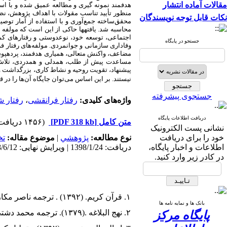
مقالات آماده انتشار
هدفمند نمونه­ گیری و مطالعه عمیق شده و با اس
نکات قابل توجه نویسندگان
محاسبه شد. یافته­ها حاکی از این است که مولفه­ 
اجتماعی، توسعه خود، نوع­دوستی و رفتارهای ک
جستجو در پایگاه
وفاداری سازمانی و جوانمردی. مولفه‌های رفتار فرا
مضاعف، واکنش متعالی، همیاری هدفمند، پرده­پوش
مساعدت پیش از طلب، همدلی و همدردی، تلاش و ا
پیشنهاد، تقویت روحیه و نشاط کاری، بزرگداشت و
نیستند. بر این اساس می‌توان جایگاه آن‌ها را در 
جستجوی پیشرفته
واژه‌های کلیدی:
رفتار فرانقشی
،
رفتار 
دریافت اطلاعات پایگاه
متن کامل
[PDF 318 kb]
(۱۴۵۶ دریافت)
نشانی پست الکترونیک
خود را برای دریافت
نوع مطالعه:
پژوهشي
|
موضوع مقاله:
تخ
اطلاعات و اخبار پایگاه،
دریافت: 1398/1/24 | ویرایش نهایی: 1398/6/12 | پذیرش: 1398/3/30 | انتشار: 1398/5/26 | انتشار الکترونیک: 1398/5/26
در کادر زیر وارد کنید.
۱. قرآن کریم. (۱۳۹۲) . ترجمه ناصر مکارم شیرازی،قم :نشر عابد زاده .
بانک ها و نمایه نامه ها
۲. نهج البلاغه .(۱۳۷۹). ترجمه محمد دشتی :قم: ناشر مشهور
پایگاه مرکز