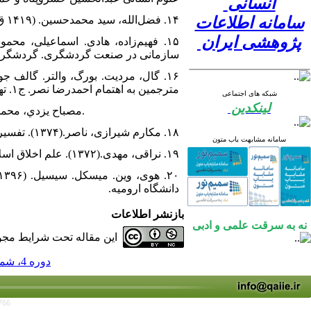
انسانی
سامانه اطلاعات
۱۴. فضل‌الله، سید محمد‌حسین‌. (۱۴۱۹ ق). تفسیر من وحی القرآن. ج۸، ۲۱. بیروت‌: دار الملاک للطباعه و النشر.
پژوهشی ایران
سازمانی در صنعت گردشگری. گردشگری و توسعه. ۶ 
مترجمین به اهتمام احمدرضا نصر. ج۱. تهران: دانشگاه شهید بهشتی.
شبکه های اجتماعی
لینکدین
17. ﻣﺼﺒﺎﺡ ﻳﺰﺩﻱ، ﻣﺤﻤﺪﺗﻘﻲ. (1391). پیش‌نیازهای مدیریت اسلامی. ﻗﻢ: ﻣﺆﺳﺴﻪ ﺁﻣﻮﺯﺷﻰ ﻭ ﭘﮋﻭﻫﺸﻰ ﺍﻣﺎﻡ ﺧﻤﻴﻨﻰ.
۱۸. مکارم شیرازی، ناصر.(۱۳۷۴). تفسیر نمونه‌. ج۲۰، ۲۲، ۲۳. تهران: نشر دار الکتب الإسلامیه.
سامانه مشابهت یاب متون
۱۹. نراقی، مهدی.(۱۳۷۲). علم اخلاق اسلامی گزیده جامع السعادات. ترجمه جلال‌الدین مجتبوی. تهران: نشر حکمت.
دانشگاه ارومیه.
بازنشر اطلاعات
نه به سرقت علمی و ادبی
این مقاله تحت شرایط مجوز
دوره 4، شماره 1 - ( 1398 )
766