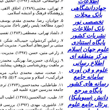
اطلاعات
۳. ابوالمعالی، خدیجه. (۱۳۹۲). «تحلیل کیفی متن، استقراء/ قیاس». علوم تربیتی از دیدگاه اسلام. ۱ (۱). ‌۸۳-۱۰۲.
جهاددانشگاهی
پژوهشگاه فرهنگ و اندیشه اسلامی.
بانک مجلات
تخصصی نور
(مورد مطالعه: پلیس راهور ناجا). مدیریت منابع در
بانک اطلاعات
۶. دلشاد تهرانی، مصطفی.(۱۳۸۴). تفسیر موضوعی نهج‌البلاغه. قم: دفتر نشر معارف.
نشریات کشور
پایگاه استنادی
مبتنی بر آموزه‌های اسلامی». مدیریت اسلامی. ۲۱ (۱)
علوم جهان اسلام
۸. زارعی متین، حسن. (۱۳۹۷). مدیریت رفتار سازمانی پیشرفته. تهران: نشر آگه.
مرکز منطقه ای
اطلاع رسانی
بر ماهیت روش‌شناسی پژوهش، پیشایندها و پساینده
علوم و فن آوری
سامانه جامع
فراترکیب». اسلام و مدیریت. ۳ (۵). ۳۵-۶۸.
رسانه های کشور
پایگاه مرجع
جامعه‌ مدرسین حوزه علمیه قم.
دانش (سیویلیکا)
۱۲. طیب، عبد‌الحسین.(۱۳۷۸).‌‌ اطیب البیان فی تفسیر القرآن‌. ج‌۱۱، ۱۴. تهران: نشر اسلام.
پرتال جامع علوم
علوم انسانی عبدالحسین خسروپناه و حمی