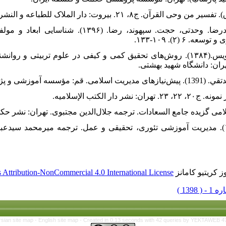
۱۵. فهیم‌زاده، هادی. اسماعیلی، محمودرضا. وحدتی، حجت. سپهوند،
(۲). ۱۰۹-۱۳۳.
۱۶. گال، مردیت. بورگ، والتر. گالف جویس.(۱۳۸۴). روش‌های تحقیق کمی و کیفی در علوم تر
۲۰. هوی، وین. میسکل. سیسیل. (۱۳۹۶). مدیریت آموزشی تئوری، تحقیقی و عمل. ترجمه میرمحم
 کریتیو کامانز
Attribution-NonCommercial 4.0 International License
rsian site map -
English site map
- Created in 0.13 seconds with 42 queries by YEKTAWEB 4