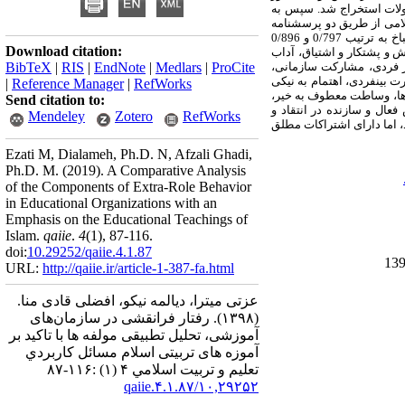
قولات استخراج شد. سپس به
یت آموزشی و علوم تربیتی و 20 نفر متخصص معارف اسلامی از طریق دو پرسشنامه
محقق‌ساخته جمع‌آوری و با استفاده از آمار توصیفی مورد تجزیه و تحلیل قرار گرفت. ضریب پایایی پرسشنامه‌ها از طریق آلفای کرونباخ به ترتیب 0/797 و 0/896
Download citation:
ش و پشتکار و اشتیاق، آداب
ر فردی، مشارکت سازمانی،
ProCite
|
Medlars
|
EndNote
|
RIS
|
BibTeX
ت بین­فردی، اهتمام به نیکی
|
Reference Manager
|
RefWorks
زها، وساطت معطوف به خیر،
Send citation to:
عال و سازنده در انتقاد و
Mendeley
Zotero
RefWorks
، اما دارای اشتراکات مطلق
Ezati M, Dialameh, Ph.D. N, Afzali Ghadi,
Ph.D. M.
(2019).
A Comparative Analysis
of the Components of Extra-Role Behavior
in Educational Organizations with an
Emphasis on the Educational Teachings of
Islam.
qaiie
.
4
(1)
, 87-116.
doi:
10.29252/qaiie.4.1.87
URL:
http://qaiie.ir/article-1-387-fa.html
عزتی میترا، دیالمه نیکو، افضلی قادی منا.
(۱۳۹۸).
رفتار فرانقشی در سازمان‌های
آموزشی، تحلیل تطبیقی مولفه ها با تاکید بر
آموزه های تربیتی اسلام مسائل كاربردي
تعليم و تربيت اسلامي ۴ (۱) :۱۱۶-۸۷
۱۰,۲۹۲۵۲/qaiie.۴.۱.۸۷