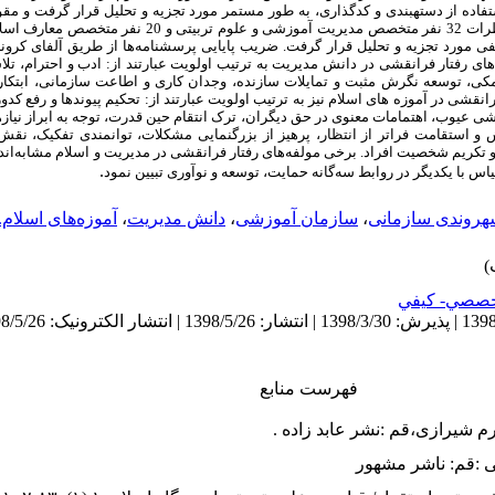
تفاده از دسته­بندی و کدگذاری، به طور مستمر مورد تجزیه و تحلیل قرار گرفت و م
منظور تأیید تناسب مقولات با اهداف پژوهش، نظرات 32 نفر متخصص مدیر
های رفتار فرانقشی در دانش مدیریت به ترتیب اولویت عبارتند از: ادب و احترام، تلا
مکی، توسعه نگرش مثبت و تمایلات سازنده، وجدان کاری و اطاعت سازمانی، ابتکا
نقشی در آموزه ­های اسلام نیز به ترتیب اولویت عبارتند از: تحکیم پیوندها و رفع کدور
ی عیوب، اهتمامات معنوی در حق دیگران، ترک انتقام حین قدرت، توجه به ابراز نیا
ستقامت فراتر از انتظار، پرهیز از بزرگنمایی مشکلات، توانمندی تفکیک، نقش ف
 تکریم شخصیت افراد. برخی مولفه‌های رفتار فرانقشی در مدیریت و اسلام مشابه‌اند
.
قیاس با یکدیگر در روابط سه‌گانه حمایت، توسعه و نوآوری تبیین نمود
شهروندی سازمانی
،
سازمان آموزشی
،
دانش مدیریت
،
آموزه‌های اسلام.
صصي- كيفي
فهرست منابع