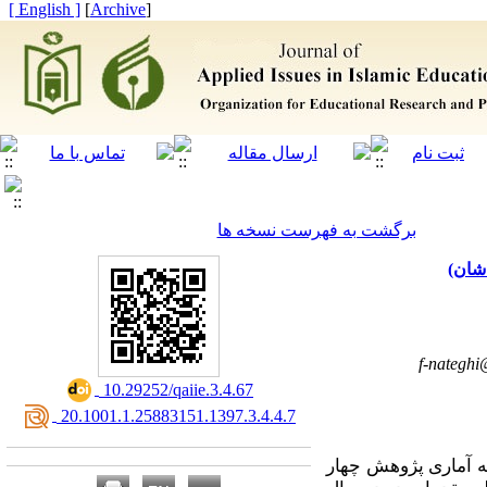
[ English ]
]
Archive
[
برگشت به فهرست نسخه ها
f-nateghi
‎ 10.29252/qaiie.3.4.67
‎ 20.1001.1.25883151.1397.3.4.4.7
 آماری پژوهش چهار