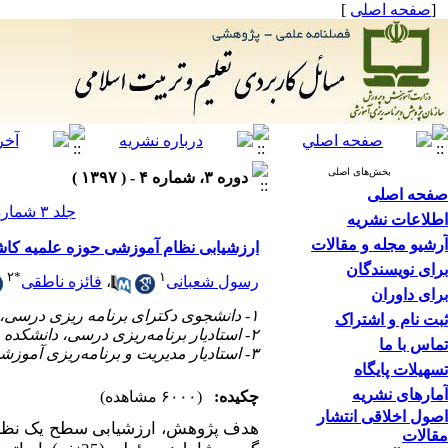
[
صفحه اصلی
]
بخش‌های اصلی
دوره ۳، شماره ۴ - ( ۱۳۹۷ )
صفحه اصلی
جلد ۳ شماره ۴ صفحات ۹۴-۶۷
اطلاعات نشریه
آرشیو مجله و مقالات
ارزشیابی نظام آموزشی حوزه علمیه کاشان با استفاده از الگوی CIPP (
برای نویسندگان
۲
*
۱
رسول شعبانی
،
فائزه ناطقی
برای داوران
۱- دانشجوی دکترای برنامه ریزی درسی، دانشکده علوم انسانی، دانشگاه آزاد اسلامی، واحد اراک، ایران.
ثبت نام و اشتراک
۲- استادیار برنامه‌ریزی درسی، دانشکده علوم انسانی، دانشگاه آزاد اسلامی، واحد اراک، ایران. ،
تماس با ما
۳- استادیار مدیریت و برنامه‌ریزی آموزشی، دانشکده علوم انسانی، دانشگاه آزاد اسلامی، واحد اراک، ایران.
تسهیلات پایگاه
آمارهای نشریه
چکیده:
(۶۰۰۰ مشاهده)
اصول اخلاقی انتشار
هدف پژوهش
،
ارزشیابی
سطح یک نظام
مقالات