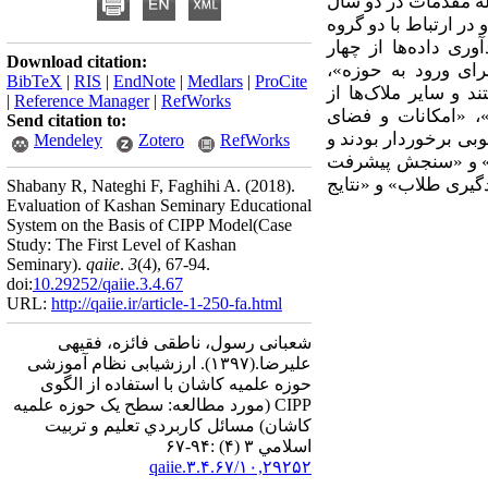
یل(650نفر) و فارغ‌التحصیلان مرحله مقدمات در دو سال
 در ارتباط با دو گروه
ه‌منظور گرد‌آوری داده‌ها از چهار
Download citation:
رای ورود به حوزه»،
BibTeX
|
RIS
|
EndNote
|
Medlars
|
ProCite
 و سایر ملاک‌ها از
|
Reference Manager
|
RefWorks
»، «امکانات و فضای
Send citation to:
بی برخوردار بودند و
Mendeley
Zotero
RefWorks
ریس» و «سنجش پیشرفت
دگیری طلاب» و «نتایج
Shabany R, Nateghi F, Faghihi A.
(2018).
Evaluation of Kashan Seminary Educational
System on the Basis of CIPP Model(Case
Study: The First Level of Kashan
Seminary).
qaiie
.
3
(4)
, 67-94.
doi:
10.29252/qaiie.3.4.67
URL:
http://qaiie.ir/article-1-250-fa.html
شعبانی رسول، ناطقی فائزه، فقیهی
علیرضا.
(۱۳۹۷).
ارزشیابی نظام آموزشی
حوزه علمیه کاشان با استفاده از الگوی
CIPP (مورد مطالعه: سطح یک حوزه علمیه
کاشان) مسائل كاربردي تعليم و تربيت
اسلامي ۳ (۴) :۹۴-۶۷
۱۰,۲۹۲۵۲/qaiie.۳.۴.۶۷