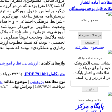
مقالات آماده انتشار
گذشته(189نفر) بودند که در د
نکات قابل توجه نویسندگان
پرسش‌نامه محقق‌ساخته، بهره‌گیری ش
جستجو در پایگاه
«شرایط فرهنگی-اجتماعی» و «اهداف» 
وضعیت مطلوبی برخوردار می‌باشند. م
آموزشی»، «زمان» و «استاد» که ملاک 
بقیه ملاک‌ها، وضعیت نسبتاً مطلوبی 
‌تحصیلی» بودند که نسبتاً مطلوب ارزشی
جستجوی پیشرفته
رفتاری و عملکردی» بودند که نسبتاً م
دریافت اطلاعات پایگاه
نشانی پست الکترونیک
واژه‌های کلیدی:
ارزشیابی
،
نظام آموزشی
خود را برای دریافت
اطلاعات و اخبار پایگاه،
متن کامل
[PDF 791 kb]
(۳۷۴۹ دریافت)
در کادر زیر وارد کنید.
نوع مطالعه:
پژوهشي
|
موضوع مقاله:
تخ
دریافت: 1397/9/24 | ویرایش نهایی: 1398/2/4 | پذیرش: 1397/12/5 | انتشار: 1398/2/4 | انتشار الکترونیک: 1398/2/4
بانک ها و نمایه نامه ها
پایگاه مرکز