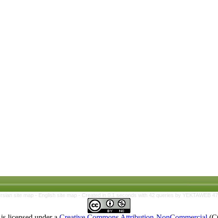
rsian site map -
English site map
- Created in 0.1 seconds with 42 queries by YEKTAWEB 4
is licensed under a
Creative Commons Attribution-NonCommercial
(C