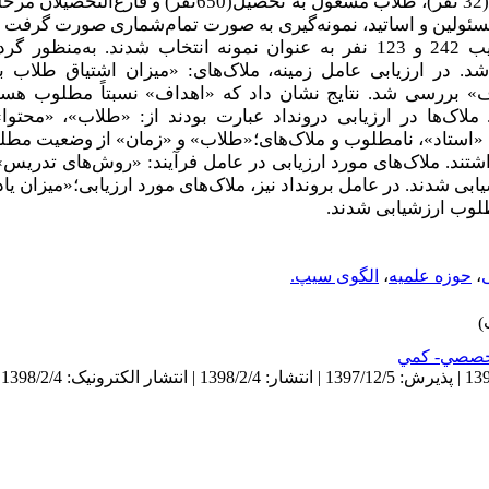
گروه، شامل: مسئولین(25نفر)، اساتید(32 نفر)، طلاب مشغول به تحص
و گروه مسئولین و اساتید، نمونه‌گیری به صورت تمام‌شماری صورت گرفت و
دیگر، براساس جدول مورگان به ترتیب 242 و 123 نفر به عنوان نمونه انتخاب شدند. ب
د. در ارزیابی عامل زمینه، ملاک‌های: «میزان اشتیاق طلاب ب
بررسی‌ شد. نتایج نشان داد که «اهداف» نسبتاً مطلوب هستند
لاک‌ها در ارزیابی درونداد عبارت بودند از: «طلاب»، «محتوا
«استاد»، نامطلوب و ملاک‌های؛«طلاب» و «زمان» از وضعیت مطلو
داشتند. ملاک‌های مورد ارزیابی در عامل فرآیند: «روش‌های تد
ابی شدند. در عامل برونداد نیز، ملاک‌های مورد ارزیابی؛«میزان یا
طلوب ارزشیابی شدند.
،
حوزه علمیه
،
الگوی سیپ.
صصي- كمي