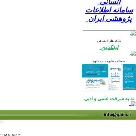
انسانی
سامانه اطلاعات
پژوهشی ایران
شبکه های اجتماعی
لینکدین
سامانه مشابهت یاب متون
نه به سرقت علمی و ادبی
766
C BY-NC)