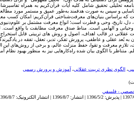
عه تحلیلی تحقیق شامل کلیه آیات قرآن‌کریم به همراه تفاسیرشان، 
ناسایی و سپس به صورت هدفمند به‌طور عمیق و مستمر مورد مطالعه 
ست که براساس بنیان‌های معرفت‌شناختی قرآن‌کریم: امکان کسب مع
 دل، تاریخ، وحی و فطرت است؛ انواع معرفت مشتمل بر علوم‌دنیوی، 
یانی و الهامی است. مناط صدق معرفت مطابقت با واقع است. لذا؛ 
 عقلانی در قالب اهداف، اصول و روش های تربیتی قابل استخراج
 به بُعد عقلی و عاطفی، پرورش تفکر، تدبر، تعقل، تفقه در یادگیرندگ
 تلازم معرفت و تقوا، حفظ منزلت عالم، و
برخی از روش‌های این الگ
. متناظر با الگوی بیان شده راه‌کارهایی نیز به منظور بهبود نظا
سی
،
الگوی نظری تربیت عقلانی
،
آموزش و پرورش رسمی
صصي - فلسفي