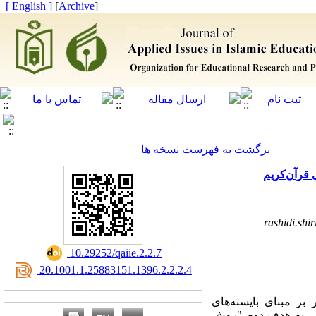
[ English ]
]
Archive
[
برگشت به فهرست نسخه ها
قرآن‌کریم
rashidi.sh
‎ 10.29252/qaiie.2.2.7
‎ 20.1001.1.25883151.1396.2.2.2.4
ر مبنای بایسته‌های
بی به هدف دوم
"
روش