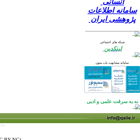
انسانی
سامانه اطلاعات
پژوهشی ایران
شبکه های اجتماعی
لینکدین
سامانه مشابهت یاب متون
نه به سرقت علمی و ادبی
766
C BY-NC)