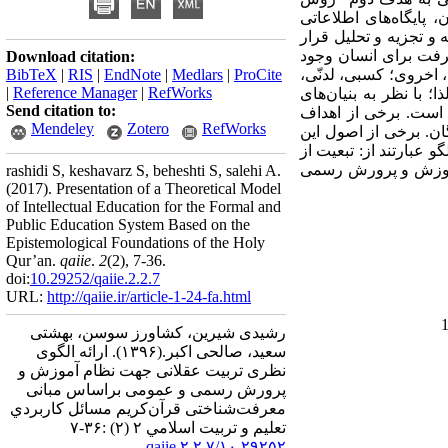
پایگاه‌های اطلاعاتی
و تجزیه و تحلیل قرار
رفت برای انسان وجود
Download citation:
اخروی؛ کسبی، لدنّی،
ProCite
|
Medlars
|
EndNote
|
RIS
|
BibTeX
|
Reference Manager
|
RefWorks
با نظر به بنیان‌های
Send citation to:
 است. برخی از اهداف
Mendeley
Zotero
RefWorks
ان.
برخی از اصول این
و عبارتند از: تبعیت از
م آموزش و پرورش رسمی
rashidi S, keshavarz S, beheshti S, salehi A.
(2017).
Presentation of a Theoretical Model
of Intellectual Education for the Formal and
Public Education System Based on the
Epistemological Foundations of the Holy
Qur’an.
qaiie
.
2
(2)
, 7-36.
doi:
10.29252/qaiie.2.2.7
URL:
http://qaiie.ir/article-1-24-fa.html
رشیدی شیرین، کشاورز سوسن، بهشتی
سعید، صالحی اکبر.
(۱۳۹۶).
ارائه الگوی
نظری تربیت عقلانی جهت نظام آموزش و
پرورش رسمی و عمومی براساس مبانی
معرفت‌شناختی قرآن‌کریم مسائل كاربردي
تعليم و تربيت اسلامي ۲ (۲) :۳۶-۷
۱۰,۲۹۲۵۲/qaiie.۲.۲.۷