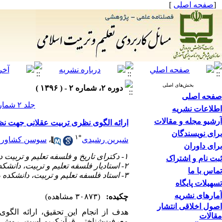
[
صفحه اصلی
]
بخش‌های اصلی
دوره ۲، شماره ۲ - ( ۱۳۹۶ )
صفحه اصلی
جلد ۲ شماره ۲ صفحات ۳۶-۷
اطلاعات نشریه
آرشیو مجله و مقالات
ارائه الگوی نظری تربیت عقلانی جهت 
برای نویسندگان
۱
*
شیرین رشیدی
،
سوسن کشاورز
برای داوران
۱- دکترای تاریخ و فلسفه تعلیم و تربیت دانشکده روانشناسی و علوم تربیتی، دانشگاه خوارزمی ،
ثبت نام و اشتراک
۲- استادیار فلسفه تعلیم و تربیت، دانشکده روانشناسی و علوم تربیتی، دانشگاه خوارزمی
تماس با ما
۳- استاد فلسفه تعلیم و تربیت، دانشکده روانشناسی و علوم تربیتی، دانشگاه علامه طباطبایی
تسهیلات پایگاه
آمارهای نشریه
چکیده:
(۳۰۸۷۳ مشاهده)
اصول اخلاقی انتشار
هدف
از
انجام
این تحقیق،
ارائه الگو
مقالات
معرفت‌شناختی قرآن‌کریم ا
ست. روش پژ