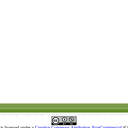
rsian site map -
English site map
- Created in 0.11 seconds with 42 queries by YEKTAWEB 4
is licensed under a
Creative Commons Attribution-NonCommercial
(C