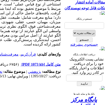
مقالات آماده انتشار
استنتاجی از نوع قیاس عملی
"
است. جام
نکات قابل توجه نویسندگان
مرتبط با موضوع تحقیق بوده که ابتدا ش
گرفت. یافته‌های حاصل حاکی از این ا
دارد؛ منابع معرفت شامل: طبیعت، عقل،
جستجو در پایگاه
میزبان، مهمان، حسی، عقلی، شهودی، وح
معرفت‌شناختی فوق، الگوی نظری تربیت
واسطی این الگو عبارتند از:
توجه همزمان
الگو عبارتند از:
اصل مراتبی بودن معرفت،
اَحسن، آینده‌نگری، پرسش‌گری، طلب علم
کشور ارائه گردیده است.
جستجوی پیشرفته
واژه‌های کلیدی:
قرآن‌کریم
،
معرفت‌شنا
دریافت اطلاعات پایگاه
نشانی پست الکترونیک
خود را برای دریافت
متن کامل
[PDF 1073 kb]
(۶۷۵۶ دریافت)
اطلاعات و اخبار پایگاه،
نوع مطالعه:
پژوهشي
|
موضوع مقاله:
تخ
در کادر زیر وارد کنید.
دریافت: 1395/10/27 | ویرایش نهایی: 1397/6/13 | پذیرش: 1396/5/2 | انتشار: 1396/8/7 | انتشار الکترونیک: 1396/8/7
بانک ها و نمایه نامه ها
پایگاه مرکز