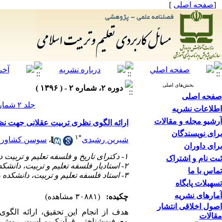
[
صفحه اصلی
]
بخش‌های اصلی
دوره ۲، شماره ۲ - ( ۱۳۹۶ )
صفحه اصلی
جلد ۲ شماره ۲ صفحات ۳۶-۷
اطلاعات نشریه
آرشیو مجله و مقالات
ارائه الگوی نظری تربیت عقلانی جهت 
برای نویسندگان
۱
*
شیرین رشیدی
،
سوسن کشاورز
برای داوران
۱- دکترای تاریخ و فلسفه تعلیم و تربیت دانشکده روانشناسی و علوم تربیتی، دانشگاه خوارزمی ،
ثبت نام و اشتراک
۲- استادیار فلسفه تعلیم و تربیت، دانشکده روانشناسی و علوم تربیتی، دانشگاه خوارزمی
تماس با ما
۳- استاد فلسفه تعلیم و تربیت، دانشکده روانشناسی و علوم تربیتی، دانشگاه علامه طباطبایی
تسهیلات پایگاه
آمارهای نشریه
چکیده:
(۳۰۸۸۱ مشاهده)
اصول اخلاقی انتشار
هدف
از
انجام
این تحقیق،
ارائه الگو
مقالات
معرفت‌شناختی قرآن‌کریم ا
ست. روش پژ