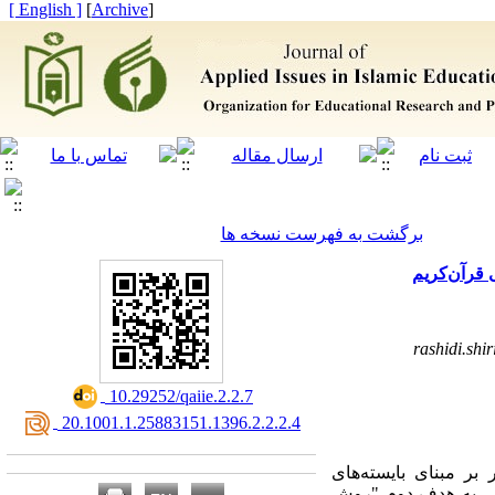
[ English ]
]
Archive
[
برگشت به فهرست نسخه ها
قرآن‌کریم
rashidi.sh
‎ 10.29252/qaiie.2.2.7
‎ 20.1001.1.25883151.1396.2.2.2.4
ر مبنای بایسته‌های
بی به هدف دوم
"
روش