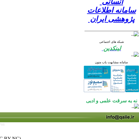
انسانی
سامانه اطلاعات
پژوهشی ایران
شبکه های اجتماعی
لینکدین
سامانه مشابهت یاب متون
نه به سرقت علمی و ادبی
766
C BY-NC)