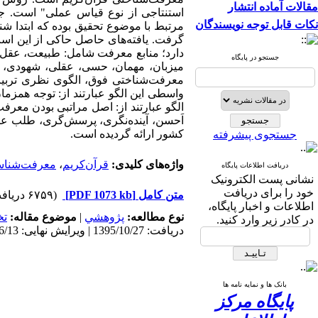
مقالات آماده انتشار
استنتاجی از نوع قیاس عملی
"
است. جام
نکات قابل توجه نویسندگان
مرتبط با موضوع تحقیق بوده که ابتدا ش
گرفت. یافته‌های حاصل حاکی از این ا
دارد؛ منابع معرفت شامل: طبیعت، عقل،
جستجو در پایگاه
میزبان، مهمان، حسی، عقلی، شهودی، وح
معرفت‌شناختی فوق، الگوی نظری تربیت
واسطی این الگو عبارتند از:
توجه همزمان
الگو عبارتند از:
اصل مراتبی بودن معرفت،
اَحسن، آینده‌نگری، پرسش‌گری، طلب علم
کشور ارائه گردیده است.
جستجوی پیشرفته
واژه‌های کلیدی:
قرآن‌کریم
،
معرفت‌شنا
دریافت اطلاعات پایگاه
نشانی پست الکترونیک
خود را برای دریافت
متن کامل
[PDF 1073 kb]
(۶۷۵۹ دریافت)
اطلاعات و اخبار پایگاه،
نوع مطالعه:
پژوهشي
|
موضوع مقاله:
تخ
در کادر زیر وارد کنید.
دریافت: 1395/10/27 | ویرایش نهایی: 1397/6/13 | پذیرش: 1396/5/2 | انتشار: 1396/8/7 | انتشار الکترونیک: 1396/8/7
بانک ها و نمایه نامه ها
پایگاه مرکز