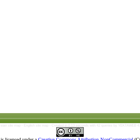
rsian site map -
English site map
- Created in 0.13 seconds with 42 queries by YEKTAWEB 4
is licensed under a
Creative Commons Attribution-NonCommercial
(C