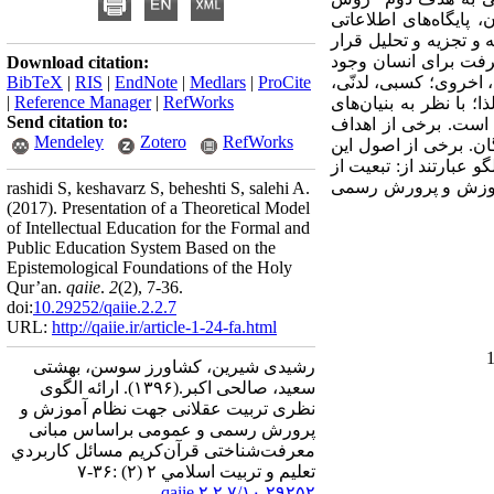
پایگاه‌های اطلاعاتی
و تجزیه و تحلیل قرار
رفت برای انسان وجود
Download citation:
اخروی؛ کسبی، لدنّی،
ProCite
|
Medlars
|
EndNote
|
RIS
|
BibTeX
|
Reference Manager
|
RefWorks
با نظر به بنیان‌های
Send citation to:
 است. برخی از اهداف
Mendeley
Zotero
RefWorks
ان.
برخی از اصول این
و عبارتند از: تبعیت از
م آموزش و پرورش رسمی
rashidi S, keshavarz S, beheshti S, salehi A.
(2017).
Presentation of a Theoretical Model
of Intellectual Education for the Formal and
Public Education System Based on the
Epistemological Foundations of the Holy
Qur’an.
qaiie
.
2
(2)
, 7-36.
doi:
10.29252/qaiie.2.2.7
URL:
http://qaiie.ir/article-1-24-fa.html
رشیدی شیرین، کشاورز سوسن، بهشتی
سعید، صالحی اکبر.
(۱۳۹۶).
ارائه الگوی
نظری تربیت عقلانی جهت نظام آموزش و
پرورش رسمی و عمومی براساس مبانی
معرفت‌شناختی قرآن‌کریم مسائل كاربردي
تعليم و تربيت اسلامي ۲ (۲) :۳۶-۷
۱۰,۲۹۲۵۲/qaiie.۲.۲.۷