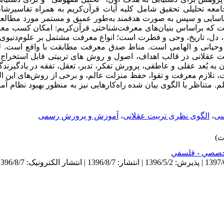
عه تحلیلی تحقیق شامل کلیه آیات قرآن‌کریم به همراه تفاسیرشان، 
ناسایی و سپس به صورت هدفمند به‌طور عمیق و مستمر مورد مطالعه 
ست که براساس بنیان‌های معرفت‌شناختی قرآن‌کریم: امکان کسب مع
 دل، تاریخ، وحی و فطرت است؛ انواع معرفت مشتمل بر علوم‌دنیوی، 
یانی و الهامی است. مناط صدق معرفت مطابقت با واقع است. لذا؛ 
 عقلانی در قالب اهداف، اصول و روش های تربیتی قابل استخراج
 به بُعد عقلی و عاطفی، پرورش تفکر، تدبر، تعقل، تفقه در یادگیرندگ
 تلازم معرفت و تقوا، حفظ منزلت عالم، و
برخی از روش‌های این الگ
. متناظر با الگوی بیان شده راه‌کارهایی نیز به منظور بهبود نظا
سی
،
الگوی نظری تربیت عقلانی
،
آموزش و پرورش رسمی
صصي - فلسفي