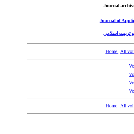
Journal archiv
Journal of Appli
و تربیت اسلامی
Home
|
All vo
Vo
Vo
Vo
Vo
Home
|
All vo