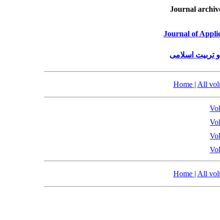
Journal archiv
Journal of Appli
و تربیت اسلامی
Home
|
All vo
Vol
Vol
Vol
Vol
Home
|
All vo