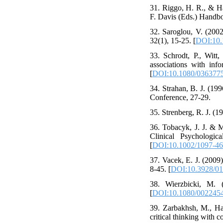
31. Riggo, H. R., & Ha
F. Davis (Eds.) Handbo
32. Saroglou, V. (2002)
32(1), 15-25. [
DOI:10.
33. Schrodt, P., Witt
associations with inf
[
DOI:10.1080/036377
34. Strahan, B. J. (199
Conference, 27-29.
35. Strenberg, R. J. (1
36. Tobacyk, J. J. & Mi
Clinical Psychologic
[
DOI:10.1002/1097-46
37. Vacek, E. J. (2009
8-45. [
DOI:10.3928/0
38. Wierzbicki, M. 
[
DOI:10.1080/002245
39. Zarbakhsh, M., Ha
critical thinking with 