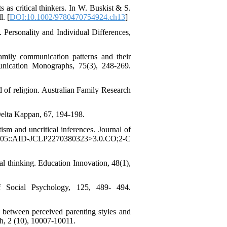
as critical thinkers. In W. Buskist & S.
. [
DOI:10.1002/9780470754924.ch13
]
. Personality and Individual Differences,
family communication patterns and their
unication Monographs, 75(3), 248-269.
d of religion. Australian Family Research
 Delta Kappan, 67, 194-198.
tism and uncritical inferences. Journal of
3<605::AID-JCLP2270380323>3.0.CO;2-C
l thinking. Education Innovation, 48(1),
f Social Psychology, 125, 489- 494.
 between perceived parenting styles and
rch, 2 (10), 10007-10011.