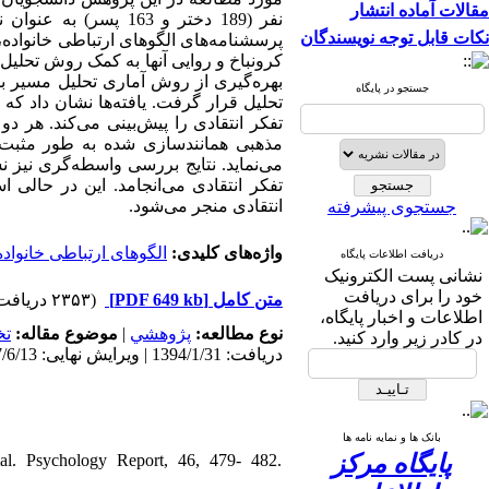
مقالات آماده انتشار
نفر (189 دختر و 163 پسر) به عنوان نمونه به روش نمونه
نکات قابل توجه نویسندگان
پرسشنامه
های الگوهای ارتباطی خانواده
کرونباخ و روایی آنها به کمک روش تحلیل 
بهره‌گیری از روش آماری تحلیل مسیر ب
جستجو در پایگاه
تحلیل قرار گرفت. یافته
ها نشان داد که
تفکر انتقادی را پیش‌بینی می‌کند. هر دو
مذهبی همانندسازی شده به طور مثبت
می
نماید. نتایج بررسی واسطه
گری نیز ن
تفکر انتقادی می‌انجامد. این در حالی 
انتقادی منجر می
شود.
جستجوی پیشرفته
واژه‌های کلیدی:
الگوهای ارتباطی خانواده
دریافت اطلاعات پایگاه
نشانی پست الکترونیک
خود را برای دریافت
(۲۳۵۳ دریافت)
[PDF 649 kb]
متن کامل
اطلاعات و اخبار پایگاه،
تخ
موضوع مقاله:
|
پژوهشي
نوع مطالعه:
در کادر زیر وارد کنید.
دریافت: 1394/1/31 | ویرایش نهایی: 1397/6/13 | پذیرش: 1394/7/26 | انتشار: 1396/8/9 | انتشار الکترونیک: 1396/8/9
بانک ها و نمایه نامه ها
پایگاه مرکز
mal. Psychology Report, 46, 479- 482.