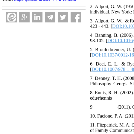
2. Allport, G. W. (1950
individual. New York:
3. Allport, G. W., & Ro
423 - 443. [
DOI:10.10
4. Banning, B. (2006). 
98-105. [
DOI:10.1016/
5. Bronferbrenner, U.
[
DOI:10.1037/0012-16
6. Deci, E. L., & Rya
[
DOI:10.1007/978-1-4
7. Denney, T. H. (2008
Philosophy. Georgia St
8. Ennis, R. H. (2002).
edu/rhennis
9. _________ (2011). Cr
10. Facione, P. A. (201
11. Fitzpatrick, M. A.
of Family Communicati