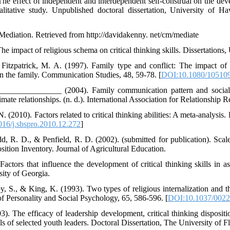
he effect of independent and interdependent self-construal on the devel
alitative study. Unpublished doctoral dissertation, University of 
Mediation. Retrieved from http://davidakenny. net/cm/mediate
he impact of religious schema on critical thinking skills. Dissertations,
Fitzpatrick, M. A. (1997). Family type and conflict: The impact of 
 in the family. Communication Studies, 48, 59-78. [
DOI:10.1080/10510
_____________ (2004). Family communication pattern and social su
mate relationships. (n. d.). International Association for Relationship R
(2010). Factors related to critical thinking abilities: A meta-analysis
16/j.sbspro.2010.12.272
]
 R. D., & Penfield, R. D. (2002). (submitted for publication). Scale r
sition Inventory. Journal of Agricultural Education.
Factors that influence the development of critical thinking skills in a
sity of Georgia.
 S., & King, K. (1993). Two types of religious internalization and thei
of Personality and Social Psychology, 65, 586-596. [
DOI:10.1037/0022
003). The efficacy of leadership development, critical thinking dispos
ills of selected youth leaders. Doctoral Dissertation, The University of Fl