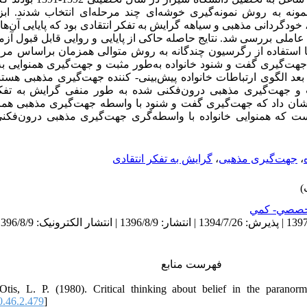
گیری خوشه
ای چند مرحله
ای انتخاب شدند. ابز
، خودگردانی مذهبی و سیاهه
گرایش به تفکر انتقادی بود که پایایی آن
ها
عاملی بررسی شد. نتایج حاصله حاکی از پایایی و روایی قابل قبول آزم
ا استفاده از رگرسیون چندگانه به روش متوالی همزمان براساس مرا
 جهت
گیری گفت و شنود خانواده به‌طور مثبت و جهت
گیری همنوایی ب
 بعد الگوی ارتباطات خانواده پیش
بینی- کننده
جهت
گیری مذهبی هستن
 و جهت
گیری مذهبی درون
فکنی شده به طور منفی گرایش به تفکر
شان داد که جهت‌گیری گفت و شنود با واسطه جهت
گیری مذهبی همان
است که همنوایی خانواده با واسطه
گری جهت
گیری مذهبی درون
فکنی
گرایش به تفکر انتقادی
،
جهت‌گیری مذهبی
،
صصي- كمي
فهرست منابع
tis, L. P. (1980). Critical thinking about belief in the paranor
0.46.2.479
]