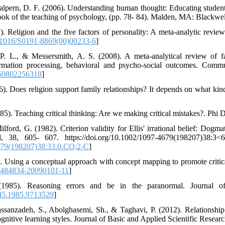
lpern, D. F. (2006). Understanding human thought: Educating students 
ok of the teaching of psychology, (pp. 78- 84). Malden, MA: Blackwell
. Religion and the five factors of personality: A meta-analytic review
1016/S0191-8869(00)00233-6
]
, P. L., & Messersmith, A. S. (2008). A meta-analytical review of 
ormation processing, behavioral and psycho-social outcomes. Comm
50802256318
]
6). Does religion support family relationships? It depends on what kin
985). Teaching critical thinking: Are we making critical mistakes?. Phi
lford, G. (1982). Criterion validity for Ellis' irrational belief: Dogma
al, 38, 605- 607. https://doi.org/10.1002/1097-4679(198207)38:
79(198207)38:33.0.CO;2-C
]
). Using a conceptual approach with concept mapping to promote critica
1484834-20090101-11
]
(1985). Reasoning errors and be in the paranormal. Journal o
45.1985.9713529
]
ssanzadeh, S., Abolghasemi, Sh., & Taghavi, P. (2012). Relationship
cognitive learning styles. Journal of Basic and Applied Scientific Resea