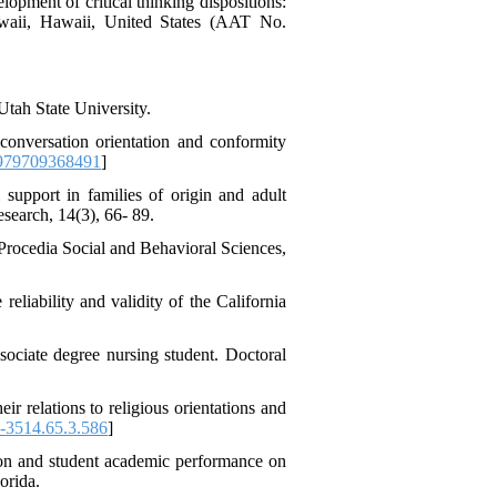
opment of critical thinking dispositions:
Hawaii, Hawaii, United States (AAT No.
 Utah State University.
conversation orientation and conformity
979709368491
]
pport in families of origin and adult
esearch, 14(3), 66- 89.
. Procedia Social and Behavioral Sciences,
eliability and validity of the California
ssociate degree nursing student. Doctoral
r relations to religious orientations and
-3514.65.3.586
]
ition and student academic performance on
orida.