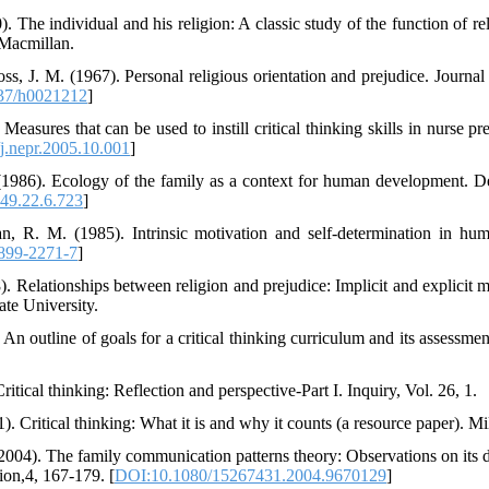
). The individual and his religion: A classic study of the function of re
 Macmillan.
ss, J. M. (1967). Personal religious orientation and prejudice. Journal
37/h0021212
]
Measures that can be used to instill critical thinking skills in nurse pr
j.nepr.2005.10.001
]
 (1986). Ecology of the family as a context for human development. 
49.22.6.723
]
n, R. M. (1985). Intrinsic motivation and self-determination in h
899-2271-7
]
). Relationships between religion and prejudice: Implicit and explicit
ate University.
 An outline of goals for a critical thinking curriculum and its assessmen
itical thinking: Reflection and perspective-Part I. Inquiry, Vol. 26, 1.
1). Critical thinking: What it is and why it counts (a resource paper). 
 (2004). The family communication patterns theory: Observations on its
on,4, 167-179. [
DOI:10.1080/15267431.2004.9670129
]