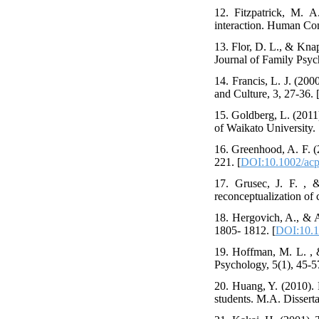
12. Fitzpatrick, M. A
interaction. Human Co
13. Flor, D. L., & Knap
Journal of Family Psyc
14. Francis, L. J. (20
and Culture, 3, 27-36. 
15. Goldberg, L. (2011)
of Waikato University.
16. Greenhood, A. F. (2
221. [
DOI:10.1002/acp
17. Grusec, J. F. , &
reconceptualization of 
18. Hergovich, A., & A
1805- 1812. [
DOI:10.1
19. Hoffman, M. L. , &
Psychology, 5(1), 45-57
20. Huang, Y. (2010).
students. M.A. Disserta