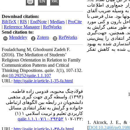
ار جمع
آوری اطلاعات
 به وسیله
ضریب آلفای
ونها بود. مدل فرضی با
Download citation:
BibTeX
|
RIS
|
EndNote
|
Medlars
|
ProCite
حل بارون و کنی مورد
|
Reference Manager
|
RefWorks
ه طور منفی گرایش به
Send citation to:
د. همچنین، جهت
گیری
Mendeley
Zotero
RefWorks
 انتقادی را پیش
بینی
ندسازی شده به بهبود
 شده به کاهش تفکر
Fouladchang M, Ghodoumi Zadeh F.
(2016).
The Mediation of Students’
Religious Orientation in Relation to Family
Communication Patterns and Critical
Thinking Dispositions.
qaiie
.
1
(1)
, 107-132.
doi:
10.29252/qaiie.1.1.107
URL:
http://qaiie.ir/article-1-35-fa.html
فولادچنگ محبوبه، قدومی زاده فاطمه.
واسطه گری جهت گیری مذهبی
(۱۳۹۴).
دانشجویان در رابطه بین الگوهای ارتباطی
خانواده و گرایش به تفکر انتقادی مسائل
كاربردي تعليم و تربيت اسلامي ۱ (۱)
۱۰,۲۹۲۵۲/qaiie.۱.۱.۱۰۷
:۱۳۲-۱۰۷
1. Alcock, J. E., & O
[
DOI:10.2466/pr0.198
URL:
http://qaiie.ir/article-۱-۳۵-fa.html