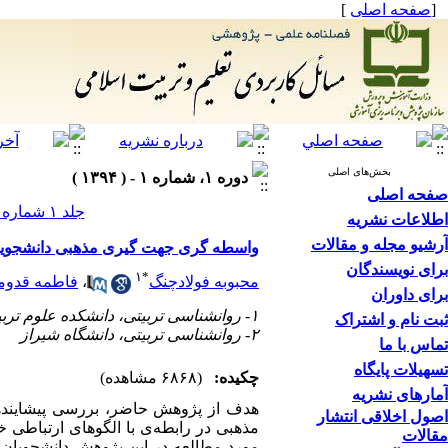
]
صفحه اصلی
[
بخش‌های اصلی
دوره ۱، شماره ۱ - ( ۱۳۹۴ )
صفحه اصلی
جلد ۱ شماره ۱ صفحات ۱۳۲-۱۰۷
اطلاعات نشریه
آرشیو مجله و مقالات
واسطه گری جهت گیری مذهبی دانشجویان د
برای نویسندگان
۱
*
فاطمه قدوم
،
محبوبه فولادچنگ
برای داوران
۱- روانشناسی تربیتی، دانشکده علوم تربیتی و روانشناسی، دانشگاه شیراز ،
ثبت نام و اشتراک
۲- روانشناسی تربیتی، دانشگاه شیراز
تماس با ما
تسهیلات پایگاه
چکیده:
(۶۸۶۸ مشاهده)
آمارهای نشریه
هدف از پژوهش حاضر، بررسی پیشایندها
اصول اخلاقی انتشار
مذهبی در رابطه
ی با الگوهای ارتباطی 
مقالات