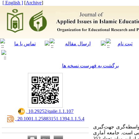
[ English ]
]
Archive
[
برگشت به فهرست نسخه ها
‎ 10.29252/qaiie.1.1.107
‎ 20.1001.1.25883151.1394.1.1.5.4
واسطه
گری جهت
گیری
فی است. جامعه آماری
مورد مطالعه در این پژوهش دانشجویان شاغل به تحصیل دانشگاه شیراز در سال تحصیلی 1392-1391 بودند که از این میان تعداد 352