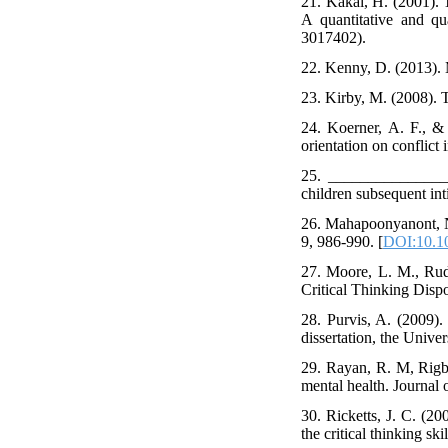
21. Kakai, H. (2001). T
A quantitative and qu
3017402).
22. Kenny, D. (2013). 
23. Kirby, M. (2008). T
24. Koerner, A. F., & 
orientation on conflict
25. _________________
children subsequent inti
26. Mahapoonyanont, N. 
9, 986-990. [
DOI:10.10
27. Moore, L. M., Rudd,
Critical Thinking Dispo
28. Purvis, A. (2009). 
dissertation, the Univer
29. Rayan, R. M, Rigby,
mental health. Journal 
30. Ricketts, J. C. (2
the critical thinking sk