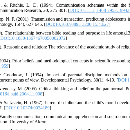
., & Ritchie, L. D. (1994). Communication schemata within the fa
mmunication Research, 20, 275-301. [
DOI:10.1111/j.1468-2958.1994.
p, N. F. (2001). Transmission and transaction, predicting adolescents int
hology, 15(4), 627-645. [
DOI:10.1037/0893-3200.15.4.627
]
00). The relationship between bible reading and purpose in life among1
[
DOI:10.1080/13674670050002072
]
. Reasoning and religion: The relevance of the academic study of religi
004). Prior beliefs and methodological concepts in scientific reasonin
.959
]
 Goodnow, J. (1994). Impact of parental discipline methods on th
current points of view. Developmental Psychology, 30(1), 4-19. [
DOI:1
rendasy, M. (2005). Critical thinking and belief on the paranormal. Pe
016/j.paid.2004.11.008
]
 Saltzstein, H. (1967). Parent discipline and the child's moral develo
. [
DOI:10.1037/h0024189
]
 Family communication, communication apprehension and socio-commun
tion. University of Akron.