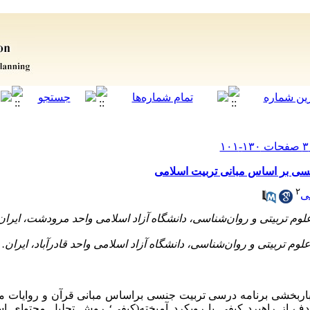
ی بر اساس مبانی تربیت اسلامی
۲
ی
باربخشی
برنامه
درسی
تربیت
جنسی
براساس
مبانی قرآن و روایات 
دف
از
راهبرد کیفی با رویکرد آمیخته(کیفی
؛ روش
تحلیل محتوای ا