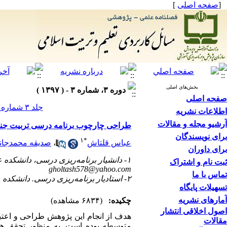
[
صفحه اصلی
]
بخش‌های اصلی
دوره ۳، شماره ۳ - ( ۱۳۹۷ )
صفحه اصلی
جلد ۳ شماره ۳ صفحات ۱۳۰-۱۰۱
اطلاعات نشریه
آرشیو مجله و مقالات
طراحی چارچوب برنامه درسی تربیت جنس
برای نویسندگان
۱
*
عباس قلتاش
،
صدیقه محمدجان
برای داوران
۱- دانشیار برنامه‌ریزی درسی، دانشکده علوم تربیتی و روان‌شناسی، دانشگاه آزاد اسلامی واحد مرودشت، ایران. ،
ثبت نام و اشتراک
gholtash578@yahoo.com
تماس با ما
۲- استادیار برنامه‌ریزی درسی. دانشکده علوم تربیتی و روان‌شناسی، دانشگاه آزاد اسلامی واحد قادرآباد، ایران.
تسهیلات پایگاه
آمارهای نشریه
چکیده:
(۶۸۳۴ مشاهده)
اصول اخلاقی انتشار
هدف
از
انجام
این
پژوهش
طراحی
و
اعت
مقالات
متوسطه بوده
است.
به منظور تحقق ه