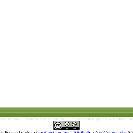
rsian site map -
English site map
- Created in 0.27 seconds with 42 queries by YEKTAWEB 4
is licensed under a
Creative Commons Attribution-NonCommercial
(C