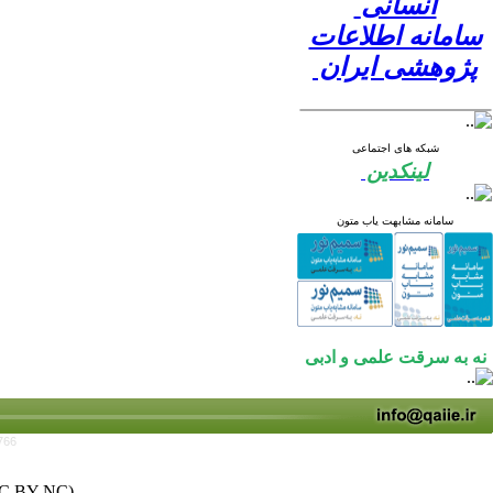
انسانی
سامانه اطلاعات
پژوهشی ایران
شبکه های اجتماعی
لینکدین
سامانه مشابهت یاب متون
نه به سرقت علمی و ادبی
766
C BY-NC)