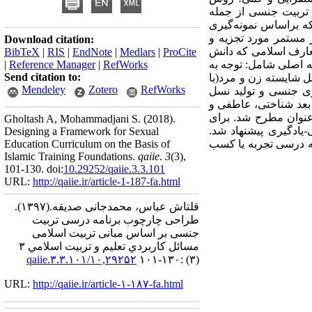
تربیت
جنسی
از
جمله
ه
براساس
نمونه‌گیری
 مستمر مورد تجزیه و
Download citation:
عارف اسلامی
که
دانش
BibTeX
|
RIS
|
EndNote
|
Medlars
|
ProCite
ه
اصلی
شامل:
توجه
به
RefWorks
|
Reference Manager
|
Send citation to:
ل
شایسته
زن
و
مرد
)
با
Mendeley
Zotero
RefWorks
ری
جنسی و
تولید
نسل
بعد
شناختی،
عاطفی
و
نوان
مطرح
شد. برای
Gholtash A, Mohammadjani S.
(2018).
-یادگیری
پیشنهاد
شد.
Designing a Framework for Sexual
درسی
تجربه
یا
کسب
Education Curriculum on the Basis of
Islamic Training Foundations.
qaiie
.
3
(3)
,
101-130. doi:
10.29252/qaiie.3.3.101
URL:
http://qaiie.ir/article-1-187-fa.html
قلتاش عباس، محمدجانی صدیقه.
(۱۳۹۷).
طراحی چارچوب برنامه درسی تربیت
جنسی بر اساس مبانی تربیت اسلامی
مسائل كاربردي تعليم و تربيت اسلامي ۳
۱۰,۲۹۲۵۲/qaiie.۳.۳.۱۰۱
(۳) :۱۳۰-۱۰۱
URL:
http://qaiie.ir/article-۱-۱۸۷-fa.html