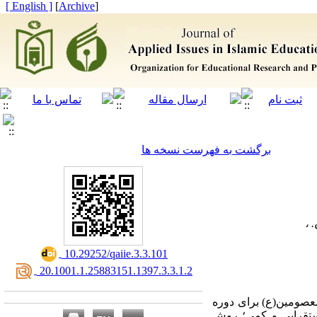
[ English ]
]
Archive
[
برگشت به فهرست نسخه ها
‎ 10.29252/qaiie.3.3.101
‎ 20.1001.1.25883151.1397.3.3.1.2
معصومین(ع) برای
دوره
ستقرایی و کمی؛ روش