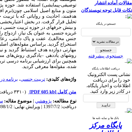
مقالات آماده انتشار
توصیفی-پیمایشی)
استفاده
شد
.
حوزه
پژ
نکات قابل توجه نویسندگان
متون
و
منابع
اصیل
اسلامی
چون
)
نرم
اف
هدفمند،
احادیث
و
روایاتی
که
با
تربیت
ج
تحلیل قرار گرفت.
در
بخش
اعتباربخشی
جستجو در پایگاه
و
بینش
حرفه­ای
در
حوزه
تربیت
جنسی
د
غریزه
جنسی
به
عنوان
یک
نیاز،
ازدواج
را
جنس
مخالف
(
،
عفت
و
پاک
دامنی،
رعا
استخراج
گردید.
براساس
مقوله‌های
اصلی
مهارتی
دوازده
هدف
استنباط گردید
و
نی
روش­های یاددهی
–
یادگیری
روش‌های
مس
جستجوی پیشرفته
همچنین برای
ارزشیابی
برنامه
درسی
ترب
شده،
مقوله‌ها
معرفی
گردید
.
دریافت اطلاعات پایگاه
نشانی پست الکترونیک
واژه‌های کلیدی:
تربیت جنسی
،
برنامه د
خود را برای دریافت
اطلاعات و اخبار پایگاه،
در کادر زیر وارد کنید.
متن کامل
[PDF 605 kb]
(۳۳۱۰ دریافت)
نوع مطالعه:
پژوهشي
|
موضوع مقاله:
سا
دریافت: 1397/7/2 | ویرایش نهایی: 1398/1/2 | پذیرش: 1397/9/6 | انتشار: 1398/1/2 | انتشار الکترونیک: 1398/1/2
بانک ها و نمایه نامه ها
پایگاه مرکز