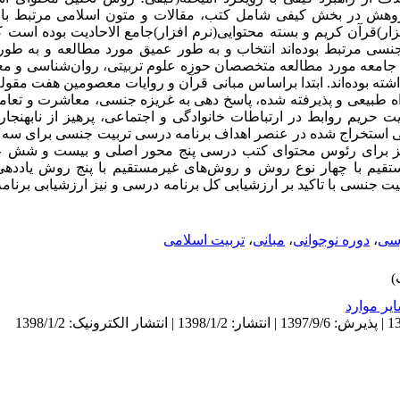
وهش
در
بخش
کیفی
شامل
کتب،
مقالات
و
متون
اسلامی
مرتبط
با
زار
(
قرآن
کریم
و
بسته
محتوایی
)
نرم
افزار
(
جامع
الاحادیت
بوده است
ک
نسی
مرتبط
بوده‌اند
ا
نتخاب
و به طور عمیق مورد مطالعه و به طور
جامعه مورد مطالعه
متخصصان
حوزه
علوم
تربیتی، روان‌شناسی و م
اشته
بوده‌اند. ابتدا
براساس مبانی قرآن
و
روایات
معصومین
هفت
مقول
ه
طبیعی
و
پذیرفته
شده
،
پاسخ
دهی
به
غریزه
جنسی،
معاشرت
و
تعام
یت
حریم
روابط
در
ارتباطات
خانوادگی
و
اجتماعی، پرهیز
از
نابهنجا
استخراج
شده
در
عنصر
اهداف
برنامه
درسی
تربیت
جنسی
برای
سه
ز
برای
رئوس
محتوای
کتب
درسی
پنج
محور
اصلی
و
بیست
و
شش
ع
تقیم
با
چهار
نوع
روش
و
روش‌های
غیرمستقیم
با
پنج
روش
یاددهی
یت
جنسی
با
تاکید
بر
ارزشیابی
کل
برنامه
درسی
و
نیز
ارزشیابی
برنامه
رسی
،
دوره نوجوانی
،
مبانی
،
تربیت اسلامی
ير موارد