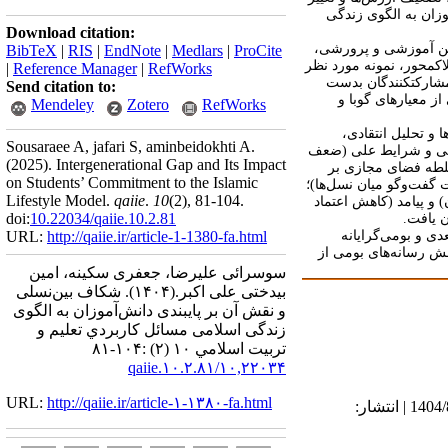
زان به الگوی زندگی
Download citation:
نین آموزشی و پرورشی،
BibTeX
|
RIS
|
EndNote
|
Medlars
|
ProCite
اک­محور، نمونه مورد نظر
|
Reference Manager
|
RefWorks
ع نظری داده­ها ادامه یافت. داده­ها از طریق مصاحبه نیمه ساختاریافته با 12 نفر از مشارکت­کنندگان بدست
Send citation to:
ز معیارهای گوبا و
Mendeley
Zotero
RefWorks
و تحلیل انتقادی،
Sousaraee A, jafari S, aminbeidokhti A.
اصلی و شرایط علی (ضعف
(2025).
Intergenerational Gap and Its Impact
 سلطه فضای مجازی بر
on Students’ Commitment to the Islamic
 گفت‌وگو میان نسل‌ها)؛
Lifestyle Model.
qaiie
.
10
(2)
, 81-104.
 و پیامد (کاهش اعتماد
doi:
10.22034/qaiie.10.2.81
 یافت.
دی و بومی‌گرایانه
http://qaiie.ir/article-1-1380-fa.html
URL:
ش رسانه‌های بومی از
سوسرائی علیرضا، جعفری سکینه، امین
بیدختی علی اکبر.
(۱۴۰۴).
شکاف بین‌نسلی
و نقش آن بر پایبندی دانش‌آموزان به الگوی
زندگی اسلامی مسائل كاربردي تعليم و
تربيت اسلامي ۱۰ (۲) :۱۰۴-۸۱
۱۰,۲۲۰۳۴/qaiie.۱۰.۲.۸۱
URL:
http://qaiie.ir/article-۱-۱۳۸۰-fa.html
دریافت: 1404/3/21 | ویرایش نهایی: 1404/10/14 | پذیرش: 1404/5/17 | انتشار الکترونیک پیش از انتشار نهایی: 1404/8/24 | انتشار: