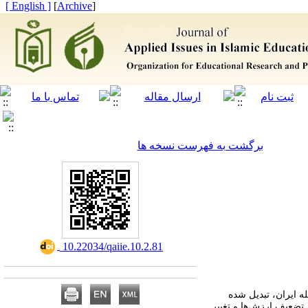
[ English ]
]
Archive
[
برگشت به فهرست نسخه ها
‎ 10.22034/qaiie.10.2.81
ه ایران، تبدیل شده
تضعیف ارزش‌ها و تغییر