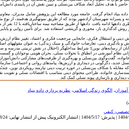
ر با هدف تحلیل ابعاد شکاف بین‌نسلی و تبیین نقش آن در پایبندی دانش‌آمو
 داده بنیاد انجام گرفت. جامعه مورد مطالعه این پژوهش شامل مدیران، معاو
نه و پسرانه شهرستان آزادشهر بودند که از طریق نمونه­گیری هدفمند، از نوع مل
انتخاب و نمونه­گیری تا رسیدن به حد اشبا
ز روش کدگذاری باز، محوری و گزینشی استفاده شد. برای تأمین روایی و پایایی ا
 دینی و استقلال فکری، جابجایی مرجعیت فکری و اعتماد، تغییر نظام ارزش‌ها 
زش و یادگیری دینی، تعارضات خانوادگی و سبک زندگی) به عنوان مقوله­های 
جوانان از رسانه‌های نوین)؛ شرایط مداخله­گر (اختلال در نقش تربیتی مدرسه و
وانی نظام آموزشی در انطباق با تحولات نسلی، بحران هویتی نوجوانان و گسست
نواده، گفت‌وگوی بین‌نسلی و بهره‌گیری از ظرفیت‌های مشارکتی دانش‌آموزان)
ل جدید، دگرگونی در دینداری و ارزش‌ها، پیامدهای روانی و اجتماعی) سازمان
ه مقابله با شکاف بین‌نسلی در حوزه تربیت دینی نیازمند رویکردی نوین، چندبُع
ندسازی خانواده، طراحی محتوای دینی متناسب با اقتضائات نسلی و تقویت نق
 دینداری و بازسازی پیوند نسلی کمک کند.
آموزان
،
الگوی زندگی اسلامی
،
نظریه پردازی داده بنیاد
صصي- كيفي