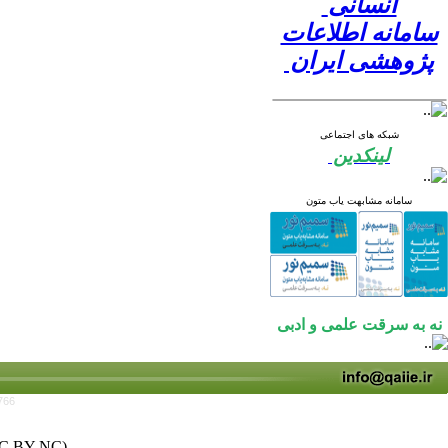
انسانی
سامانه اطلاعات
پژوهشی ایران
شبکه های اجتماعی
لینکدین
سامانه مشابهت یاب متون
نه به سرقت علمی و ادبی
766
C BY-NC)