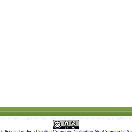
rsian site map -
English site map
- Created in 0.23 seconds with 42 queries by YEKTAWEB 4
is licensed under a
Creative Commons Attribution-NonCommercial
(C