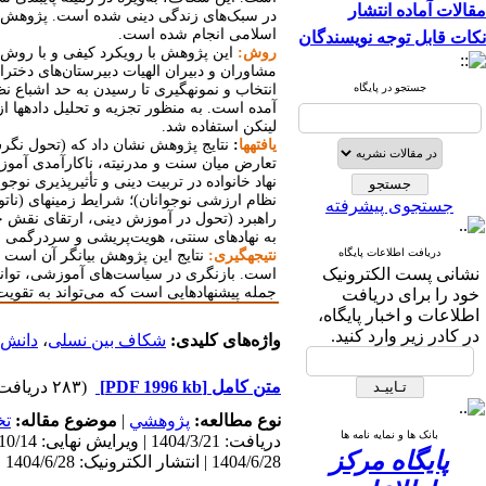
مقالات آماده انتشار
در سبک‌های زندگی دینی شده است. پژوهش حاض
اسلامی انجام شده است.
نکات قابل توجه نویسندگان
روش:
این پژوهش با رویکرد کیفی و با روش
مشاوران و دبیران الهیات دبیرستان‌های دخترا
جستجو در پایگاه
آمده است. به منظور تجزیه و تحلیل داده­ها ا
لینکن استفاده شد.
یافته­ها
:
نتایج پژوهش نشان داد که (تحول نگرش
تعارض میان سنت و مدرنیته، ناکارآمدی آمو
نهاد خانواده در تربیت دینی و تأثیرپذیری نو
نظام ارزشی نوجوانان)؛ شرایط زمینه­ای (نات
جستجوی پیشرفته
راهبرد (تحول در آموزش دینی، ارتقای نقش خا
به نهادهای سنتی، هویت‌پریشی و سردرگمی نس
دریافت اطلاعات پایگاه
نتیجه­گیری:
نتایج این پژوهش بیانگر آن است ک
نشانی پست الکترونیک
است. بازنگری در سیاست‌های آموزشی، توانم
جمله پیشنهادهایی است که می‌تواند به تقویت
خود را برای دریافت
اطلاعات و اخبار پایگاه،
در کادر زیر وارد کنید.
واژه‌های کلیدی:
شکاف بین نسلی
،
دانش 
متن کامل
[PDF 1996 kb]
(۲۸۳ دریافت)
نوع مطالعه:
پژوهشي
|
موضوع مقاله:
تخ
بانک ها و نمایه نامه ها
پایگاه مرکز
1404/6/28 | انتشار الکترونیک: 1404/6/28