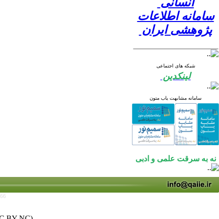
انسانی
سامانه اطلاعات
پژوهشی ایران
شبکه های اجتماعی
لینکدین
سامانه مشابهت یاب متون
نه به سرقت علمی و ادبی
766
C BY-NC)