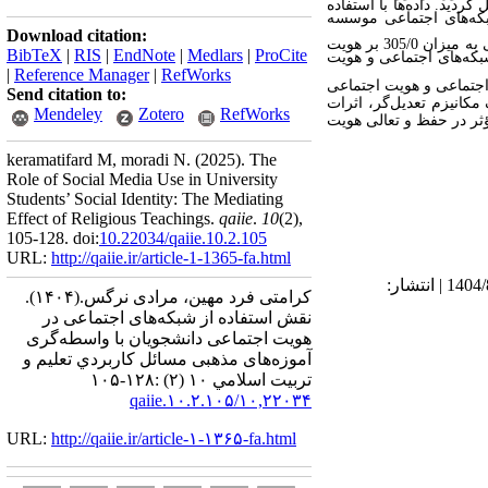
یل وارد مرحله تحلیل گردید. داده‌ها با استفاده
 شوقی‌بنا (1392) و پیامدهای استفاده از شبکه‌های اجتماعی موسسه
Download citation:
). آموزه‌های دینی به میزان 305/0 بر هویت
BibTeX
|
RIS
|
EndNote
|
Medlars
|
ProCite
در رابطه بین استفاده از شبکه‌های اجتماعی و هویت
|
Reference Manager
|
RefWorks
 اجتماعی
و هویت اجتماعی
Send citation to:
مکانیزم تعدیل‌گر، اثرات
Mendeley
Zotero
RefWorks
ؤثر در حفظ و تعالی هویت
keramatifard M, moradi N.
(2025).
The
Role of Social Media Use in University
Students’ Social Identity: The Mediating
Effect of Religious Teachings.
qaiie
.
10
(2)
,
105-128. doi:
10.22034/qaiie.10.2.105
URL:
http://qaiie.ir/article-1-1365-fa.html
دریافت: 1404/3/12 | ویرایش نهایی: 1404/10/14 | پذیرش: 1404/5/18 | انتشار الکترونیک پیش از انتشار نهایی: 1404/8/24 | انتشار:
کرامتی فرد مهین، مرادی نرگس.
(۱۴۰۴).
نقش استفاده از شبکه‌های اجتماعی در
هویت اجتماعی دانشجویان با واسطه‌گری
آموزه‌های مذهبی مسائل كاربردي تعليم و
تربيت اسلامي ۱۰ (۲) :۱۲۸-۱۰۵
۱۰,۲۲۰۳۴/qaiie.۱۰.۲.۱۰۵
URL:
http://qaiie.ir/article-۱-۱۳۶۵-fa.html