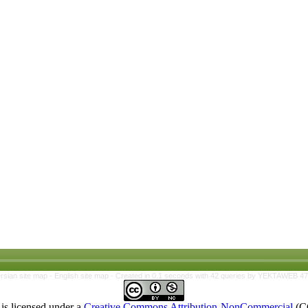
rsian site map -
English site map
- Created in 0.1 seconds with 42 queries by YEKTAWEB 4
is licensed under a
Creative Commons Attribution-NonCommercial
(C