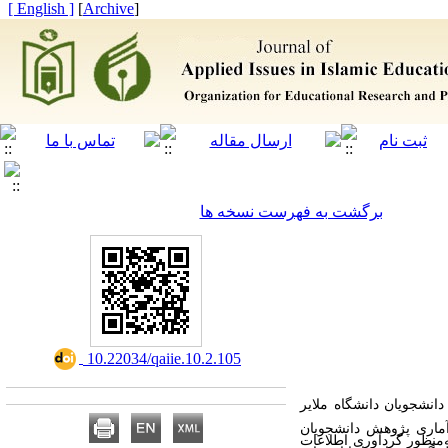
[ English ]
]
Archive
[
برگشت به فهرست نسخه ها
‎ 10.22034/qaiie.10.2.105
نشجویان دانشگاه ملایر
آماری پژوهش دانشجویان
 طبقه‌ای- نسبتی تعیین شد. به‌منظور گردآوری اطلاعات