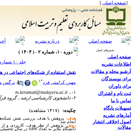
[
صفحه اصلی
]
بخش‌های اصلی
دوره ۱۰، شماره ۲ - ( ۱۴۰۴ )
صفحه اصلی
جلد ۱۰ شماره ۲ صفحات ۱۲۸-۱۰۵
اطلاعات نشریه
آرشیو مجله و مقالات
نقش استفاده از شبکه‌های اجتماعی در ه
برای نویسندگان
۱
*
مهین کرامتی فرد
،
نرگس م
برای داوران
m.keramati@malayeru.ac.ir
۱- ،
ثبت نام و اشتراک
۲- دانشجوی کارشناسی ارشد ، گروه قرآن و حدیث ، دانشگاه ملایر
تماس با ما
تسهیلات پایگاه
چکیده:
(۱۴۱۷ مشاهده)
آمارهای نشریه
هدف:
پژوهش با هدف بررسی نقش شبکه‌های ا
اصول اخلاقی انتشار
انجام شد.
روش:
پژوهش از نظر هدف، کاربردی و از 
مقالات