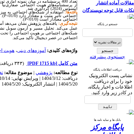
مقالات آماده انتشار
ایپسوس (2024) گردآوری شد.
نکات قابل توجه نویسندگان
یافته‌ها:
استفاده از شبکه‌های اجتماعی به میزان 426/0- بر هویت اجتماعی تأثیر منفی و معنادار دارد
اجتماعی تأثیر مثبت و معنادار دارد (01/0
P<
اجتماعی معنادار است (01/0
P<
).
نتیجه‌گیری:
یافته‌های پژوهش نشان می‌دهد آمو
جستجو در پایگاه
عمل می‌کند. تحلیل مسیر و آزمون سوبل نشان 
شبکه‌های اجتماعی بر هویت اجتماعی را تحت تأ
اجتماعی در عصر دیجیتال تأکید می‌کند
.
واژه‌های کلیدی:
آموزه‌های دینی
،
هویت ا
جستجوی پیشرفته
متن کامل
[PDF 1715 kb]
(۳۴۳ دریافت)
دریافت اطلاعات پایگاه
نوع مطالعه:
پژوهشي
|
موضوع مقاله:
تخ
نشانی پست الکترونیک
خود را برای دریافت
1404/5/20 | انتشار الکترونیک: 1404/5/20
اطلاعات و اخبار پایگاه،
در کادر زیر وارد کنید.
بانک ها و نمایه نامه ها
پایگاه مرکز