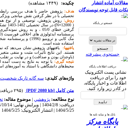
مقالات آماده انتشار
چکیده:
(۱۴۴۹ مشاهده)
نکات قابل توجه نویسندگان
هدف:
پژوهش حاضر با هدف بررسی رابطه سه
تحصیلی با در نظر گرفتن نقش میانجی ویژگی
روش:
روش پژوهش، توصیفی و از نوع ه
جستجو در پایگاه
)
N
=
12000
(
پرسشنامه ایدئولوژی های اخلاقی فورسیث (1980)، فرم کوتاه پرسشنامه صفات شخصیت (
مک کابی و تروینیو (1996) و
پرسشنامه شخصیتی هگزاکو (2004) پاسخ دادند. تجزی
استفاده شده است.
یافته­ها:
یافته­های پژوهش
نشان می‌دهد که تم
هستند. این نتایج تأثیرات مثبت و منفی متغی
جستجوی پیشرفته
(باوجدان بودن و صداقت) و در نهایت بر تقلب
نتیجه گیری:
با توجه به نتایج به ­دست آمد
محیط‌های دانشگاهی با استناد به آموزه‌های اسل
دریافت اطلاعات پایگاه
نشانی پست الکترونیک
خود را برای دریافت
واژه‌های کلیدی:
سه گانه تاریک شخصیت
اطلاعات و اخبار پایگاه،
در کادر زیر وارد کنید.
متن کامل
[PDF 2080 kb]
(۲۹۵ دریافت)
نوع مطالعه:
پژوهشي
|
موضوع مقاله:
تخ
1404/5/25 | انتشار الکترونیک: 1404/5/25
بانک ها و نمایه نامه ها
پایگاه مرکز