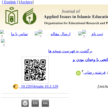
[ English ]
]
Archive
[
برگشت به فهرست نسخه ها
نجی با وجدان بودن و
۴
،
فرشته رضایی
‎ 10.22034/qaiie.10.2.129
f.mic