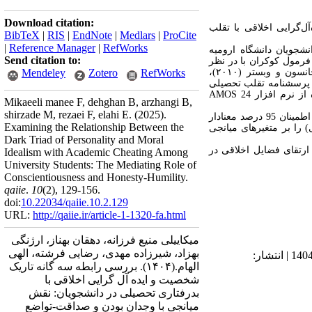
Download citation:
‌گرایی اخلاقی با تقلب
BibTeX
|
RIS
|
EndNote
|
Medlars
|
ProCite
|
Reference Manager
|
RefWorks
شجویان دانشگاه ارومیه
Send citation to:
ه ارومیه 384 نفر با استفاده با توجه به فرمول کوکران با در نظر
گرفتن خطای 05/0 ، و به روش نمونه‌گیری تصادفی ساده انتخاب شدند و به پرسشنامه سه­گانه­های تاریک شخصیت جانسون و وبستر (۲۰۱۰)،
RefWorks
Zotero
Mendeley
 کری و کاستا (1985)، پرسشنامه تقلب تحصیلی
AMOS 24
Mikaeeli manee F, dehghan B, arzhangi B,
shirzade M, rezaei F, elahi E.
(2025).
و ضرایب مسیر، در سطح اطمینان 95 درصد معنادار
Examining the Relationship Between the
) را بر متغیرهای میانجی
Dark Triad of Personality and Moral
ارتقای فضایل اخلاقی در
Idealism with Academic Cheating Among
University Students: The Mediating Role of
Conscientiousness and Honesty-Humility.
qaiie
.
10
(2)
, 129-156.
doi:
10.22034/qaiie.10.2.129
URL:
http://qaiie.ir/article-1-1320-fa.html
میکاییلی منیع فرزانه، دهقان بهناز، ارژنگی
بهزاد، شیرزاده مهدی، رضایی فرشته، الهی
دریافت: 1404/2/8 | ویرایش نهایی: 1404/10/14 | پذیرش: 1404/4/19 | انتشار الکترونیک پیش از انتشار نهایی: 1404/8/24 | انتشار:
الهام.
(۱۴۰۴).
بررسی رابطه سه گانه تاریک
شخصیت و ایده آل گرایی اخلاقی با
بدرفتاری تحصیلی در دانشجویان: نقش
میانجی با وجدان بودن و صداقت-تواضع