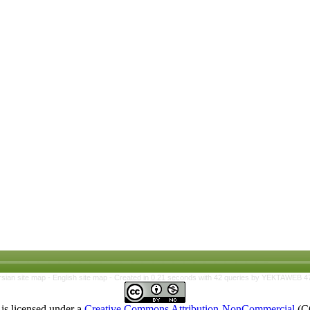
rsian site map -
English site map
- Created in 0.21 seconds with 42 queries by YEKTAWEB 4
is licensed under a
Creative Commons Attribution-NonCommercial
(C