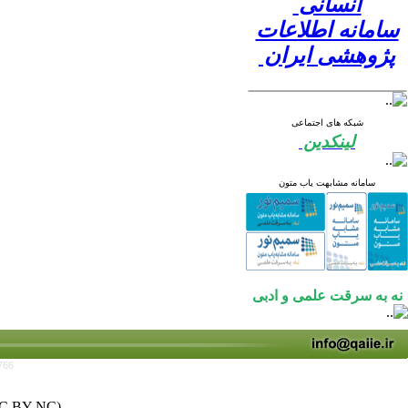
انسانی
سامانه اطلاعات
پژوهشی ایران
شبکه های اجتماعی
لینکدین
سامانه مشابهت یاب متون
نه به سرقت علمی و ادبی
766
C BY-NC)