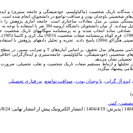
‌گانه تاریک شخصیت (ماکیاولیسم، خودشیفتگی و جامعه ستیزی) و ایده‌آل
‌های شخصیتی باوجدان بودن و صداقت-تواضع در دانشجویان انجام شده است.
مبستگی
مبتنی بر مدل معادلات ساختاری
است. جامعه آماری پژوهش را دان
در سال تحصیلی 1402-1403 تشکیل می­دادند. از میان دانشجویان دانشگا
NEO
) مک
ه و تحلیل داده­های پژوهش با استفاده از نرم افزار
امی مسیرهای مدل تحقیق، بر اساس آماره‌های
T
رهای شخصیتی (خودشیفتگی، ماکیاولیسم، جامعه‌ستیزی و ایده‌آل‌گرایی اخلاقی
 تحصیلی نشان می‌دهد.
ه از تحلیل­ها و ارتباط مستقیم صفات تاریک شخصیت و تقلب تحصیلی، ضرورت 
امی پیشنهاد می­گردد.
،
ایده آل گرایی
،
با وجدان بودن
،
صداقت-تواضع
،
بدرفتاری تحصیلی
صصي- كمي