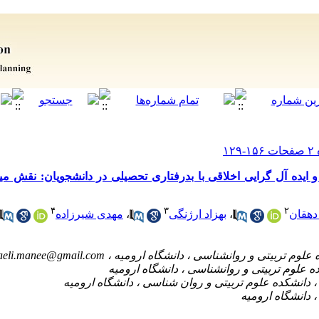
یده آل گرایی اخلاقی با بدرفتاری تحصیلی در دانشجویان: نقش میا
۴
۳
۲
 دهقان
،
بهزاد ارژنگی
،
مهدی شیرزاده
haeli.manee@gmail.com