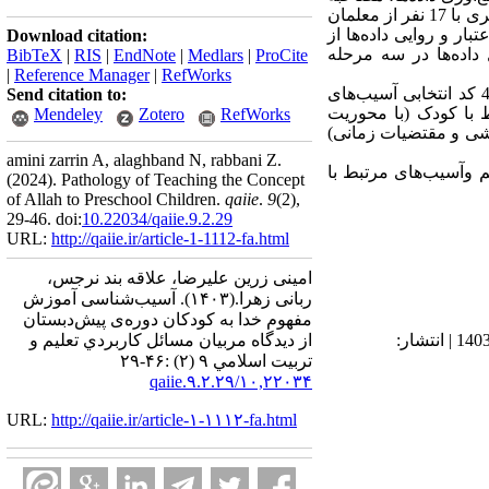
نیمه‌ساختاریافته بوده و به‌منظور گردآوری اطلاعات، با روش نمونه‌گیری هدف‌مند و به‌کارگیری معیار اشباع نظری با 17 نفر از معلمان
ر و روایی داده‌ها از
Download citation:
داده‌ها در سه مرحله
BibTeX
|
RIS
|
EndNote
|
Medlars
|
ProCite
|
Reference Manager
|
RefWorks
است که در 4 کد انتخابی آسیب‌های
Send citation to:
 با کودک (با محوریت
Mendeley
Zotero
RefWorks
نشی و مقتضیات زمانی)
amini zarrin A, alaghband N, rabbani Z.
م وآسیب‌های مرتبط با
(2024).
Pathology of Teaching the Concept
of Allah to Preschool Children.
qaiie
.
9
(2)
,
29-46. doi:
10.22034/qaiie.9.2.29
URL:
http://qaiie.ir/article-1-1112-fa.html
امینی زرین علیرضا، علاقه بند نرجس،
ربانی زهرا.
(۱۴۰۳).
آسیب‌شناسی آموزش
مفهوم خدا به کودکان دوره‌ی پیش‌دبستان
دریافت: 1403/1/12 | ویرایش نهایی: 1403/2/17 | پذیرش: 1403/4/10 | انتشار الکترونیک پیش از انتشار نهایی: 1403/4/30 | انتشار:
از دیدگاه مربیان مسائل كاربردي تعليم و
تربيت اسلامي ۹ (۲) :۴۶-۲۹
۱۰,۲۲۰۳۴/qaiie.۹.۲.۲۹
URL:
http://qaiie.ir/article-۱-۱۱۱۲-fa.html