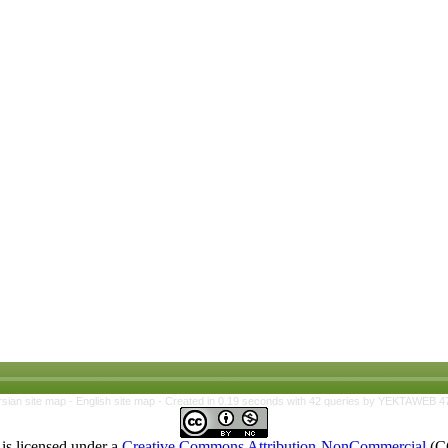
rsian site map -
English site map
- Created in 0.19 seconds with 42 queries by YEKTAWEB 4
is licensed under a
Creative Commons Attribution-NonCommercial
(C