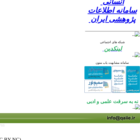
انسانی
سامانه اطلاعات
پژوهشی ایران
شبکه های اجتماعی
لینکدین
سامانه مشابهت یاب متون
نه به سرقت علمی و ادبی
766
C BY-NC)