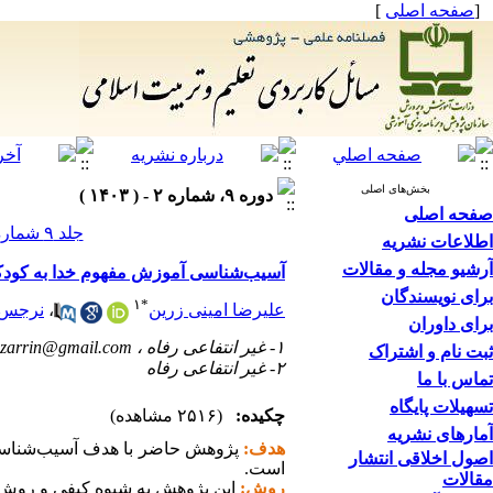
[
صفحه اصلی
]
بخش‌های اصلی
دوره ۹، شماره ۲ - ( ۱۴۰۳ )
صفحه اصلی
جلد ۹ شماره ۲ صفحات ۴۶-۲۹
اطلاعات نشریه
آرشیو مجله و مقالات
آسیب‌شناسی آموزش مفهوم خدا به کودکان
برای نویسندگان
۱
*
علیرضا امینی زرین
،
نرجس ع
برای داوران
۱- غیر انتفاعی رفاه ،
izarrin@gmail.com
ثبت نام و اشتراک
۲- غیر انتفاعی رفاه
تماس با ما
تسهیلات پایگاه
چکیده:
(۲۵۱۶ مشاهده)
آمارهای نشریه
هدف:
پژوهش حاضر با هدف آسیب‌شناسی آم
اصول اخلاقی انتشار
است.
مقالات
روش:
این پژوهش به شیوه کیفی و روش داد