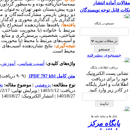
مقالات آماده انتشار
دوره پیش‌دبستان شهر تهران به‌عنوان مش
نکات قابل توجه نویسندگان
دو روش بازبینی مشارکت‌کنندگان و مرو
کدگذاری باز، کدگذاری محوری و کدگذاری
جستجو در پایگاه
یافته‌ها:
یافته‌ها نشان‌دهنده استخراج بالغ بر 104 کد باز از مصاحبه‌ها و نیز احصاء 20
مرتبط با خانواده (با محوریت شناختی،
شناختی، شخصیتی، پرسش‌گری و منابع اطل
و آسیب‌های مرتبط با محیط (با محوریت 
نتیجه‌گیری:
نتایج
نشان‌دهنده
آسیب‌های م
محیط است.
جستجوی پیشرفته
واژه‌های کلیدی:
آسیب شناسی
،
آموزش
،
دریافت اطلاعات پایگاه
نشانی پست الکترونیک
متن کامل
[PDF 797 kb]
(۹۰۹ دریافت)
خود را برای دریافت
اطلاعات و اخبار پایگاه،
نوع مطالعه:
پژوهشي
|
موضوع مقاله:
تخ
در کادر زیر وارد کنید.
1403/8/27 | انتشار الکترونیک: 1403/8/27
بانک ها و نمایه نامه ها
پایگاه مرکز