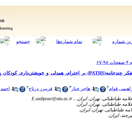
تأثیر آموزش (PATHS) بر احترام، همدلی و خویشتن‌داری کودکان پیش‌دبستانی با رویکرد
۲
۳
۲
احمد 
،
فریبرز درتاج
،
هاجر خباز
،
اهیمی قوام
E.sadipour@atu.ac.ir