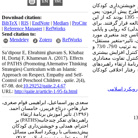
 خویشتن‌داری کودکان
طرح پیش آزمون- پس
بودند که از این
Download citation:
BibTeX
|
RIS
|
EndNote
|
Medlars
|
ProCite
31  قرار گرفتند. برای
|
Reference Manager
|
RefWorks
لی) که روایی و پایایی
Send citation to:
یانس چند متغیری مورد
Mendeley
Zotero
RefWorks
ی، تاثیر«متغیر مستقل
میزان تأثیر گروه برای مؤلفه‌های رفتار اخلاقی(همدلی، خویشتن‌داری و احترام) به ترتیب 79/0، 73/0 و
ه کنترل افزایش بیشتری
Sa’dipour E, Ebrahimi ghavam S, Khabaz
H, Dortaj F, Khamesan A.
(2017).
Effects
نترل تفاوت معناداری
of PATHS (Promoting Alternative Thinking
نامۀ ارتقاء راهبردهای
Strategies) Curriculum with an Islamic
رفتار اخلاقی کودکان
Approach on Respect, Empathy and Self-
Control of Preschool Children .
qaiie
.
2
(4)
,
67-98. doi:
10.29252/qaiie.2.4.67
رویکرد اسلامی
URL:
http://qaiie.ir/article-1-95-fa.html
سعدی پور اسماعیل، ابراهیمی قوام صغری،
خباز هاجر، درتاج فریبرز، خامسان احمد.
تأثیر آموزش برنامۀ ارتقاء
(۱۳۹۶).
راهبردهای تفکر چندجانبه(PATHS) بر
احترام، همدلی و خویشتن‌داری کودکان
پیش‌دبستانی با رویکرد اسلامی مسائل
كاربردي تعليم و تربيت اسلامي ۲ (۴)