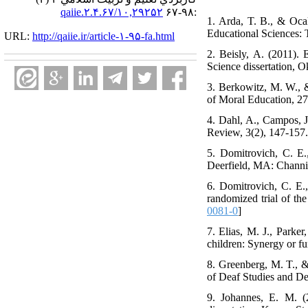
۱۰,۲۹۲۵۲/qaiie.۲.۴.۶۷
:۹۸-۶۷
1. Arda, T. B., & Oca
Educational Sciences: 
URL:
http://qaiie.ir/article-۱-۹۵-fa.html
2. Beisly, A. (2011).
Science dissertation, O
3. Berkowitz, M. W., &
of Moral Education, 27
4. Dahl, A., Campos, J
Review, 3(2), 147-157.
5. Domitrovich, C. E.
Deerfield, MA: Chann
6. Domitrovich, C. E.
randomized trial of th
0081-0
]
7. Elias, M. J., Parke
children: Synergy or f
8. Greenberg, M. T., &
of Deaf Studies and De
9. Johannes, E. M. (