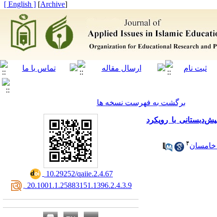
[ English ]
]
Archive
[
برگشت به فهرست نسخه ها
برنامۀ ارتقاء راهبردهای تفکر چندجانبه
۴
خامسان
‎ 10.29252/qaiie.2.4.67
‎ 20.1001.1.25883151.1396.2.4.3.9