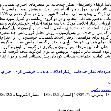
ۀ ارتقاء راهبردهای تفکر چندجانبه بر متغیرهای احترام، همدلی و
ی تاثیر آن در طول زمان انجام شد
روش پژوهش نیمه آزمایشی با 
دبستانی منطقه 5 شهر تهران در سال تحصیلی 1396- 1395
ی به‌طور تصادفی انتخاب و در دو گروه آزمایشی و کنترل مورد مطالعه
رزیابی رفتار اخلاقی کودکان(با سه مؤلفۀ احترام، خویشتن‌داری و همد
استفاده شد. داده‌های حاصل با استفاده از آزمون تحلیل کووار
،
گردید
د که
پس از حذف اثر پیش‌آزمون با روش تحلیل کوواریانس چندمتغیر»
ن مؤلفه‌های همدلی، خویشتن‌داری و احترام گروه آزمایش نسبت به گرو
ز نشان داد
بین مرحلۀ پس‌آزمون و پیگیری در گروه آزمایش و گروه ک
 بوده است. بنابر یافته­های پژوهش می‌توان این‌گونه نتیجه گرفت که بر
رشد کفایت اجتماعی- هیجانی کودکان پیش‌دبستانی است و در ارتقاء 
،
احترام
،
خویشتن‌داری
،
همدلی
،
رفتار اخلاقی
،
اهبردهای تفکر چندجانبه
صصي- كمي
فهرست منابع