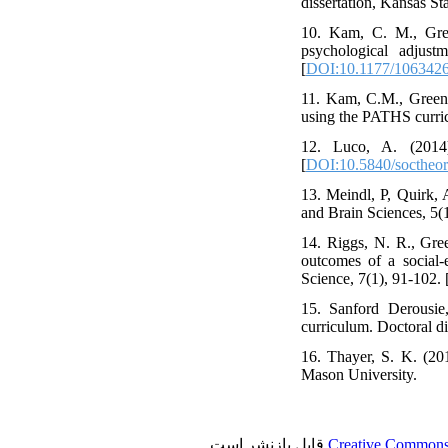
dissertation, Kansas St
10. Kam, C. M., Gree
psychological adjust
[
DOI:10.1177/106342
11. Kam, C.M., Greenb
using the PATHS curric
12. Luco, A. (2014)
[
DOI:10.5840/soctheo
13. Meindl, P, Quirk, 
and Brain Sciences, 5(1
14. Riggs, N. R., Gre
outcomes of a social-
Science, 7(1), 91-102. 
15. Sanford Derousie,
curriculum. Doctoral di
16. Thayer, S. K. (201
Mason University.
قابل بازنشر است.
Creative Commons 