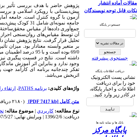
مقالات آماده انتشار
پژوهش حاضر با هدف بررسی تأثیر برنام
نکات قابل توجه نویسندگان
پیش‌دبستانی با رویکرد اسلامی و بررس.
آزمون با گروه کنترل
است. جامعه آماری کودکان پیش‌
جامعه نمونه‌ای شامل
کودک پیش‌دبستان
جستجو در پایگاه
جمع‌آوری داده‌ها از مقیاس محقق‌ساختۀ ا
آن توسط مقیاس‌های روان‌سنجی احراز 
تحلیل قرار گرفت. نتایج پژوهش نشان دا
بر متغیر وابسته معنادار بود.
69/0 بوده است
و
با 95 درصد اطمینا
داشته است. نتایج در قسمت پیگیری نی،
جستجوی پیشرفته
وجود ندارد و بنابراین اثر آموزش ماندگار
تفکر چندجانبه برنامه ای کارآمد جهت 
دریافت اطلاعات پایگاه
اثربخش می‌باشد.
نشانی پست الکترونیک
خود را برای دریافت
ارتقاء ر
،
برنامه PATHS
واژه‌های کلیدی:
اطلاعات و اخبار پایگاه،
در کادر زیر وارد کنید.
(۲۱۸۰ دریافت)
[PDF 7417 kb]
متن کامل
تخ
موضوع مقاله:
|
كاربردي
نوع مطالعه:
دریافت: 1396/2/6 | ویرایش نهایی: 1397/5/27 | پذیرش: 1396/12/5 | انتشار: 1396/12/5 | انتشار الکترونیک: 1396/12/5
بانک ها و نمایه نامه ها
پایگاه مرکز