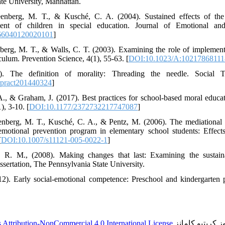
ate University, Manhattan.
nberg, M. T., & Kusché, C. A. (2004). Sustained effects of th
ment of children in special education. Journal of Emotional and
66040120020101
]
erg, M. T., & Walls, C. T. (2003). Examining the role of implementa
ulum. Prevention Science, 4(1), 55-63. [
DOI:10.1023/A:10217868111
. The definition of morality: Threading the needle. Social T
rpract201440324
]
A., & Graham, J. (2017). Best practices for school-based moral educat
), 3-10. [
DOI:10.1177/2372732217747087
]
enberg, M. T., Kusché, C. A., & Pentz, M. (2006). The mediational r
emotional prevention program in elementary school students: Effec
[
DOI:10.1007/s11121-005-0022-1
]
 R. M., (2008). Making changes that last: Examining the sustaina
ssertation, The Pennsylvania State University.
2). Early social-emotional competence: Preschool and kindergarten p
Attribution-NonCommercial 4.0 International License
 کریتیو کامانز