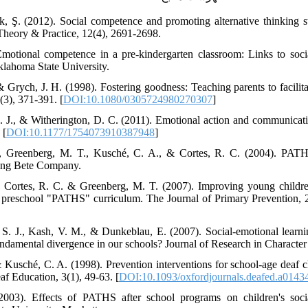
k, Ş. (2012). Social competence and promoting alternative thinking 
Theory & Practice, 12(4), 2691-2698.
 Emotional competence in a pre-kindergarten classroom: Links to so
klahoma State University.
 Grych, J. H. (1998). Fostering goodness: Teaching parents to facilita
(3), 371-391. [
DOI:10.1080/0305724980270307
]
. J., & Witherington, D. C. (2011). Emotional action and communicat
 [
DOI:10.1177/1754073910387948
]
, Greenberg, M. T., Kusché, C. A., & Cortes, R. C. (2004). PATHS
ing Bete Company.
, Cortes, R. C. & Greenberg, M. T. (2007). Improving young childre
e preschool "PATHS" curriculum. The Journal of Primary Prevention, 2
r, S. J., Kash, V. M., & Dunkeblau, E. (2007). Social-emotional learn
undamental divergence in our schools? Journal of Research in Character
 Kusché, C. A. (1998). Prevention interventions for school-age deaf
af Education, 3(1), 49-63. [
DOI:10.1093/oxfordjournals.deafed.a0143
2003). Effects of PATHS after school programs on children's soci