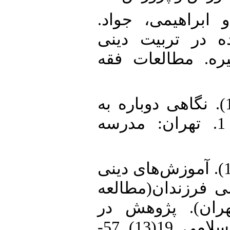
2. براهیمی، جواد
(1398). تربیت دینی
ره. مطالعات فقه
3. باقری، خسرو.(1400). نگاهی دوباره به
تربیت اسلامی. جلد 1. تهران: مدرسه
4. بختیاری، حسن.(1391). آموزش‌های دینی
ی فرزندان(مطالعه
ران). پژوهش در
مسائل تعلیم و تربیت اسلامی. 19(13). 57-