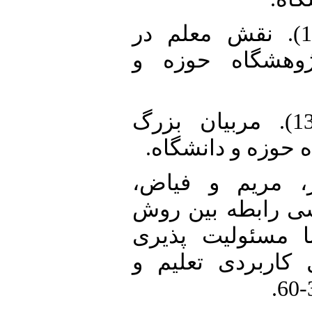
8. داودی، محمد.(1390). نقش معلم در
ژوهشگاه حوزه و
9. رفیعی، بهروز.(1398). مربیان بزرگ
ه حوزه و دانشگاه
10. مریم و فیاض
1396). بررسی رابطه بین روش
ا مسئولیت پذیری
کاربردی تعلیم و