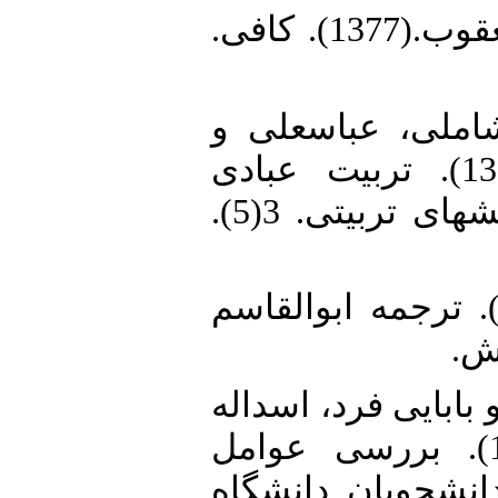
22. کلینی، محمد بن یعقوب.(1377). کافی.
23. ، عباسعلی و
شکراللهی، مهدی.(1390). تربیت عبادی
کودکان. اسلام و پژوهشهای تربیتی. 3(5).
24. هج‌الفصاحه.(1382). ترجمه ابوالقاسم
انش
25. ایی فرد، اسداله
و کیانی، اعظم.(1397). بررسی عوامل
انشجویان دانشگاه