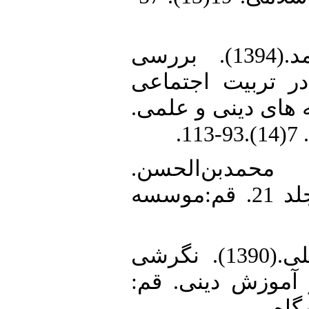
5. پناهی، علی احمد.(1394). بررسی
ر تربیت اجتماعی
فته های دینی و علمی
1
6. دبن‌الحسن
(1367)وسائل‌الشیعه. جلد 21. قم:موسسه
7. حسینی‌زاده، سیدعلی.(1390). نگرشی
ر آموزش دینی. قم
شگاه