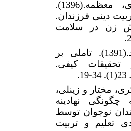
16. طیاری‌پور احمدی، معظمه.(1396).
ربیت دینی فرزندان
قش زن در سلامت
17. عباس‌زاده، محمد.(1391). تاملی بر
ر تحقیقات کیفی
1
18. ، مختار و زینلی
 مطالعه چگونگی نهادینه
ندان نوجوان توسط
دی تعلیم و تربیت