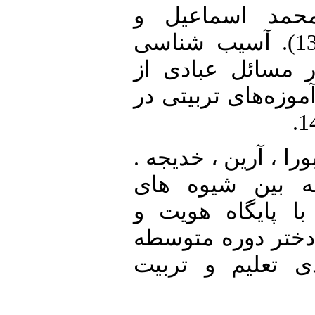
14.  اسماعیل و
محمدی، روح الله.(1394). آسیب شناسی
ر مسائل عبادی از
آموزه‌های تربیتی در
15.  ، آرین ، خدیجه
(1399).  شیوه های
با پایگاه هویت و
دختر دوره متوسطه
ی تعلیم و تربیت