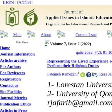
[
Home
] [
Archive
]
Main Menu
Volume 7, Issue 2 (2022)
Home
qaiie 2022, 7(2): 81-1
Journal Information
Articles archive
Representing the Lived Experience o
Perform their Religious Duties
For Authors
For Reviewers
1
Fatemeh Ramezani
,
Reza Jaf
Registration
1- Lorestan Univers
Contact us
2- University of Qo
Site Facilities
Journal Metrics
rjafarih@gmail.co
Publication Ethics
Articles in Press