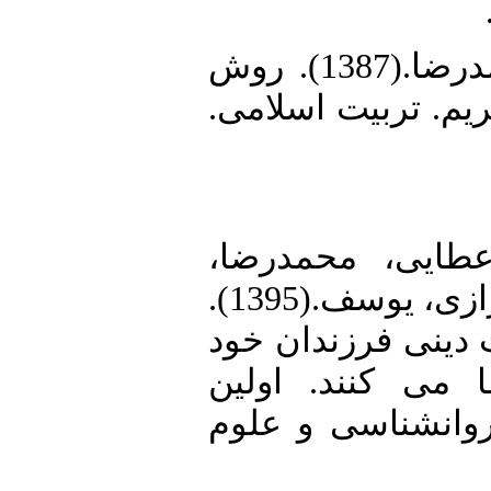
19. قائمی مقدم، محمدرضا.(1387). روش
کریم. تربیت اسلامی
21. یی، محمدرضا
هاشم زاده، آرش و اعزازی، یوسف.(1395).
 دینی فرزندان خود
 می کنند. اولین
روانشناسی و علوم