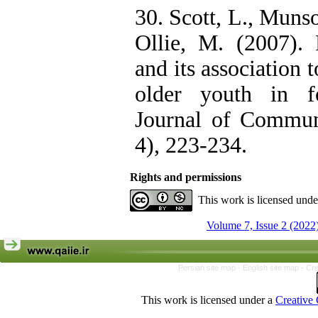
30. Scott, L., Muns
Ollie, M. (2007). 
and its association 
older youth in f
Journal of Commun
4), 223-234.
Rights and permissions
This work is licensed und
Volume 7, Issue 2 (2022
Persian site map -
English site map
- Cr
This work is licensed under a
Creative