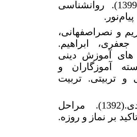
11. سیف، علی‌اکبر.(1399). روانشناسی
پیام‌نور
12.  و نصراصفهانی
جعفری، ابراهیم
(1398). موزش دینی
ته آموزگاران و
و تربیتی. تربیت
13. شکراللهی، مهدی.(1392). مراحل
اکید بر نماز و روزه