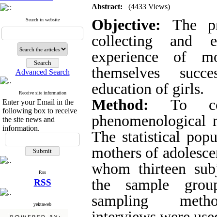
Abstract:
(4433 Views)
Objective:
The p
Search in website
collecting and e
experience of m
themselves succe
Advanced Search
education of girls.
Receive site information
Method:
To cond
Enter your Email in the
following box to receive
phenomenological 
the site news and
information.
The statistical popu
mothers of adolesce
whom thirteen subj
Rss
the sample grou
RSS
sampling metho
yektaweb
interviews were used