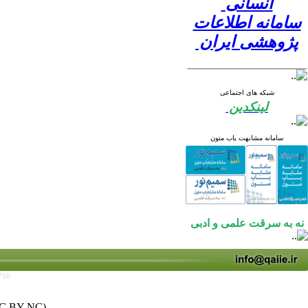
انسانی
سامانه اطلاعات
پژوهشی ایران
شبکه های اجتماعی
لینکدین
سامانه مشابهت یاب متون
نه به سرقت علمی و ادبی
766
C BY-NC)