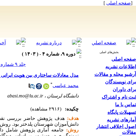
[
صفحه اصلی
]
بخش‌های اصلی
دوره ۹، شماره ۴ - ( ۱۴۰۳ )
صفحه اصلی
جلد ۹ شماره ۴ صفحات ۱۲۰-۱۰۳
اطلاعات نشریه
آرشیو مجله و مقالات
مدل معادلات ساختاری بین هویت ایرانی 
برای نویسندگان
*
محمد عباسی
برای داوران
دانشگاه لرستان ،
abasi.mo@lu.ac.ir
ثبت نام و اشتراک
تماس با ما
چکیده:
(۲۹۱۶ مشاهده)
تسهیلات پایگاه
هدف:
هدف پژوهش حاضر بررسی نقش می
آمارهای نشریه
دانش‌آموزان شهرستان پلدختر بود. روش
اصول اخلاقی انتشار
روش:
مقالات