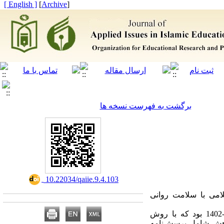
[ English ]
]
Archive
[
برگشت به فهرست نسخه ها
‎ 10.22034/qaiie.9.4.103
امی با سلامت روانی
جامعه آماری پژوهش شامل دانش‌آموزان متوسطه دوم شهرستان پلدختر در سال تحصیلی 1403-1402 بود که با روش
بزارهای این پژوهش شامل پرسش‌نامه