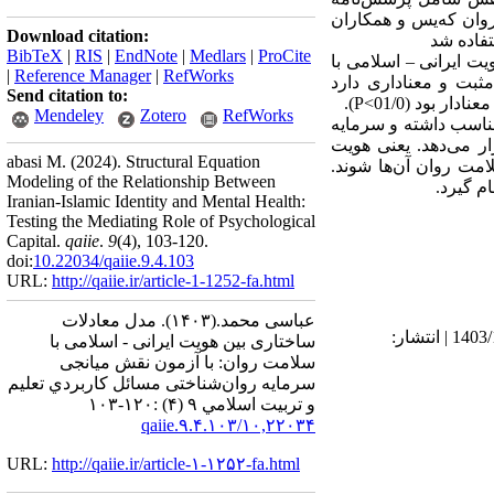
ختی لوتانز (2007) و پرسش‌نامه سلامت روان که‌یس و همکاران
Download citation:
BibTeX
|
RIS
|
EndNote
|
Medlars
|
ProCite
ویت ایرانی – اسلامی با
|
Reference Manager
|
RefWorks
ثبت و معناداری دارد
Send citation to:
ر بود (01/0>
P
).
Mendeley
Zotero
RefWorks
مناسب داشته و سرمایه
ر می‌دهد. یعنی هویت
abasi M.
(2024).
Structural Equation
امت روان آن‌ها شوند.
Modeling of the Relationship Between
م گیرد.
Iranian-Islamic Identity and Mental Health:
Testing the Mediating Role of Psychological
Capital.
qaiie
.
9
(4)
, 103-120.
doi:
10.22034/qaiie.9.4.103
URL:
http://qaiie.ir/article-1-1252-fa.html
عباسی محمد.
(۱۴۰۳).
مدل معادلات
دریافت: 1403/9/29 | ویرایش نهایی: 1404/1/23 | پذیرش: 1403/11/5 | انتشار الکترونیک پیش از انتشار نهایی: 1403/11/20 | انتشار:
ساختاری بین هویت ایرانی - اسلامی با
سلامت روان: با آزمون نقش میانجی
سرمایه روان‌شناختی مسائل كاربردي تعليم
و تربيت اسلامي ۹ (۴) :۱۲۰-۱۰۳
۱۰,۲۲۰۳۴/qaiie.۹.۴.۱۰۳
URL:
http://qaiie.ir/article-۱-۱۲۵۲-fa.html