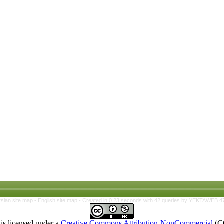
rsian site map -
English site map
- Created in 0.23 seconds with 42 queries by YEKTAWEB 4
is licensed under a
Creative Commons Attribution-NonCommercial
(C