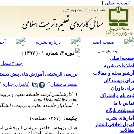
[
صفحه اصلی
]
بخش‌های اصلی
دوره ۳، شماره ۱ - ( ۱۳۹۷ )
صفحه اصلی
جلد ۳ شماره ۱ صفحات ۴۸-۳۱
اطلاعات نشریه
آرشیو مجله و مقالات
بررسی اثربخشی آموزش های پیش دبستان
برای نویسندگان
۲
۱
*
سعید بدخشان
،
کامران جباری
برای داوران
۱- کارشناسی ارشد فلسفه تعلیم و تربیت، دانشکده روان‌شناسی و علوم تربیتی، دانشگاه پیام نور مرکز میاندوآب. ،
ثبت نام و اشتراک
badakhshan@live.com
تماس با ما
۲- استادیار فلسفه تعلیم و تربیت، دانشگاه پیام نور مرکز میاندوآب. ایران.
تسهیلات پایگاه
آمارهای نشریه
چکیده:
(۶۳۶۷ مشاهده)
اصول اخلاقی انتشار
هدف پژوهش‌ حاضر بررسی اثربخشی آموز
مقالات
زمینه مهارت‌های اجتماعی بوده است.