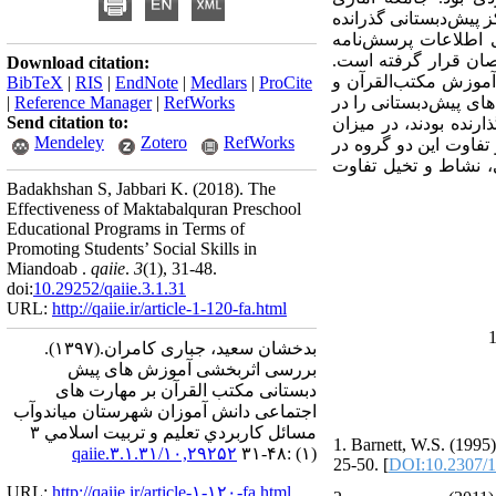
ز پیش‌دبستانی گذرانده
مع‌آوری اطلاعات پرسش‌نامه
یی آن مورد تایید متخصصان قرار گرفته است.
Download citation:
آموزش مکتب‌القرآن و
BibTeX
|
RIS
|
EndNote
|
Medlars
|
ProCite
ای پیش‌دبستانی را در
RefWorks
|
Reference Manager
|
Send citation to:
رنده بودند، در میزان
Mendeley
Zotero
RefWorks
 تفاوت این دو گروه در
، نشاط و تخیل تفاوت
Badakhshan S, Jabbari K.
(2018).
The
Effectiveness of Maktabalquran Preschool
Educational Programs in Terms of
Promoting Students’ Social Skills in
Miandoab .
qaiie
.
3
(1)
, 31-48.
doi:
10.29252/qaiie.3.1.31
URL:
http://qaiie.ir/article-1-120-fa.html
بدخشان سعید، جباری کامران.
(۱۳۹۷).
بررسی اثربخشی آموزش های پیش
دبستانی مکتب القرآن بر مهارت های
اجتماعی دانش آموزان شهرستان میاندوآب
مسائل كاربردي تعليم و تربيت اسلامي ۳
1. Barnett, W.S. (1995
۱۰,۲۹۲۵۲/qaiie.۳.۱.۳۱
(۱) :۴۸-۳۱
25-50. [
DOI:10.2307/
URL:
http://qaiie.ir/article-۱-۱۲۰-fa.html