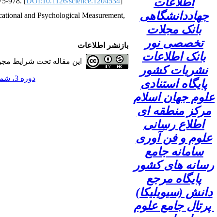
اطلاعات
75-978. [
DOI:10.1126/science.1204534
]
جهاددانشگاهی
ucational and Psychological Measurement,
بانک مجلات
تخصصی نور
بازنشر اطلاعات
بانک اطلاعات
این مقاله تحت شرایط مجوز
نشریات کشور
دوره 3، شماره 1 - ( 1397 )
پایگاه استنادی
علوم جهان اسلام
مرکز منطقه ای
اطلاع رسانی
علوم و فن آوری
سامانه جامع
رسانه های کشور
پایگاه مرجع
دانش (سیویلیکا)
پرتال جامع علوم