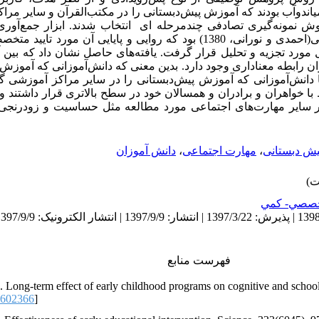
یاندوآب بودند که آموزش پیش‌دبستانی را در مکتب‌القرآن و سایر مراک
ن جامعه تعداد 280 نفر به روش نمونه‌گیری تصادفی چندمرحله ای انتخاب شدند. ابزار ج
مهارت‌های اجتماعی کودکان پیش‌دبستانی(احمدی و نورانی، 1380) بود که روایی و پایا
ورد تجزیه و تحلیل قرار گرفت. یافته‌های حاصل نشان داد که بین 
 رابطه معناداری وجود دارد. بدین معنی که دانش‌آموزانی که آموزش‌ه
ا دانش‌آموزانی که آموزش پیش‌دبستانی را در سایر مراکز آموزشی گذا
 با خواهران و برادران و همسالان خود در سطح بالاتری قرار داشتند و
ه در سایر مهارت‌های اجتماعی مورد مطالعه مثل حساسیت و زودرنجی
ش دبستانی
،
مهارت اجتماعی
،
دانش آموزان
صصي- كمي
فهرست منابع
). Long-term effect of early childhood programs on cognitive and schoo
1602366
]