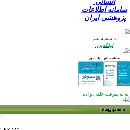
انسانی
سامانه اطلاعات
پژوهشی ایران
شبکه های اجتماعی
لینکدین
سامانه مشابهت یاب متون
نه به سرقت علمی و ادبی
766
C BY-NC)