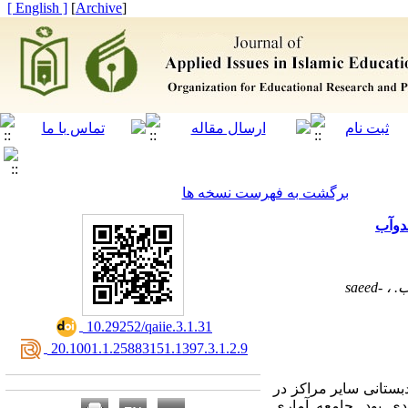
[ English ]
]
Archive
[
برگشت به فهرست نسخه ها
دوآب
saeed-
‎ 10.29252/qaiie.3.1.31
‎ 20.1001.1.25883151.1397.3.1.2.9
ستانی سایر مراکز در
ی بود. جامعه آماری