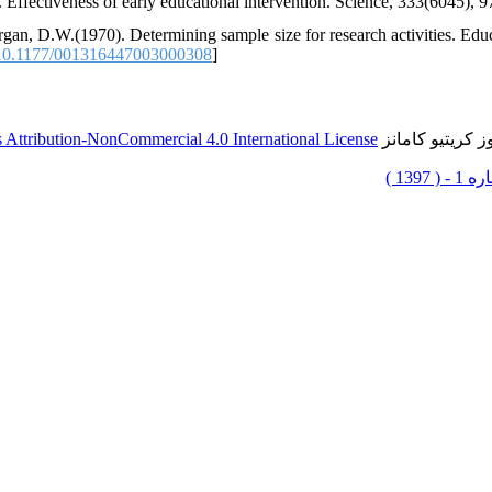
Effectiveness of early educational intervention. Science, 333(6045), 9
rgan, D.W.(1970). Determining sample size for research activities. Ed
0.1177/001316447003000308
]
 کریتیو کامانز
Attribution-NonCommercial 4.0 International License