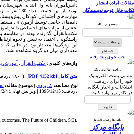
مقالات آماده انتشار
دانش‌آموزان پایه اول ابتدایی شهرستان م
نکات قابل توجه نویسندگان
بودند. از ای
داده‌های حاصل توسط آزمون تی مستقل م
جستجو در پایگاه
بخشی از مهارت‌های اجتماعی دانش‌آموزان
مکتب‌القرآن گذارنده بودند در مقایسه ب
راستگویی، اعتماد به نفس و نحوه ارتباط
این ویژگی‌ها معنادار بود. در حالی ک
معناداری میان دو گروه مشاهده نشد.
جستجوی پیشرفته
واژه‌های کلیدی:
مکتب القرآن
،
آموزش پی
دریافت اطلاعات پایگاه
نشانی پست الکترونیک
متن کامل
[PDF 4152 kb]
(۱۸۶۰ دریافت)
خود را برای دریافت
نوع مطالعه:
كاربردي
|
موضوع مقاله:
تخ
اطلاعات و اخبار پایگاه،
دریافت: 1396/12/15 | ویرایش نهایی: 1398/2/4 | پذیرش: 1397/3/22 | انتشار: 1397/9/9 | انتشار الکترونیک: 1397/9/9
در کادر زیر وارد کنید.
l outcomes. The Future of Children, 5(3),
بانک ها و نمایه نامه ها
پایگاه مرکز