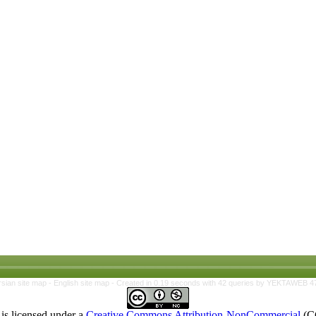
rsian site map -
English site map
- Created in 0.19 seconds with 42 queries by YEKTAWEB 4
is licensed under a
Creative Commons Attribution-NonCommercial
(C