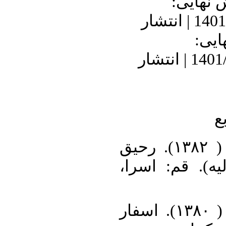
دریافت: 1401/7/1
1401/11/17 | پذیرش: 1401/9/30 | انتشار
الکت
1401/10/21 | انتشار: 1401/11/17 | انتشار
ف
۱. جوادی آملی، عبدالله. ( ۱۳۸۲). رحیق
مختوم(شرح حک
۲. جوادی آملی، مرتضی. ( ۱۳۸۰). اسفار