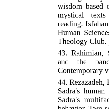
wisdom based o
mystical texts
reading. Isfahan
Human Sciences
Theology Club. 
43. Rahimian,
and the band
Contemporary vi
44. Rezazadeh, R
Sadra's human 
Sadra's multif
behavior. Two sc