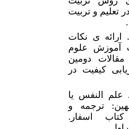
دبیرستان از
الگویی در اسلا
۱۵. لهبی، زهرا. ( ۱۳۹۸). ارائه ی نک
کاربردی در ا
تربیتی موجود
کنفرانس بین ا
۱۶. مصلح، جواد. (۱۳۵۲). علم النفس
روان شناسی ص
تفسیر ازسف
تهران