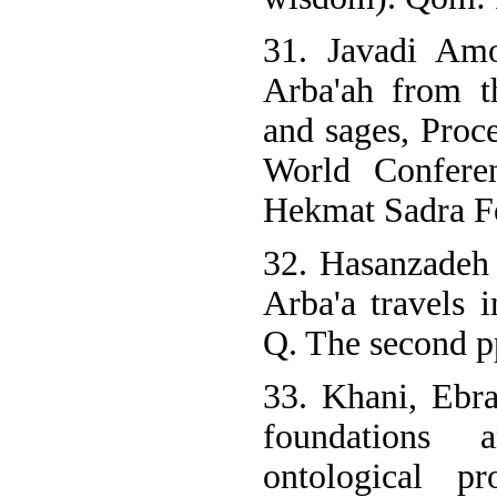
31. Javadi Amo
Arba'ah from t
and sages, Proc
World Confere
Hekmat Sadra Fo
32. Hasanzadeh
Arba'a travels i
Q. The second p
33. Khani, Ebr
foundations 
ontological pr