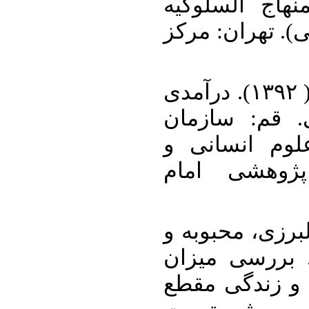
الشواهد الربو
(مترجم: جلال ال
۱۳. عبودیت، عبدالرسول. ( ۱۳۹۲). درآمدی
به نظام حکم
مطالعه و تدو
موسسه آمو
۱۴. کریمی، محم
اسفندیاری، لیلا. ( ۱۳۹۴). بررسی می
برخورداری کتا