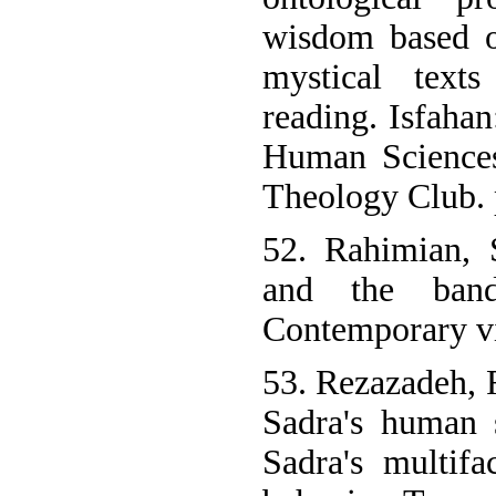
wisdom based o
mystical texts
reading. Isfahan
Human Sciences
Theology Club. 
52. Rahimian,
and the band
Contemporary vi
53. Rezazadeh, R
Sadra's human 
Sadra's multif