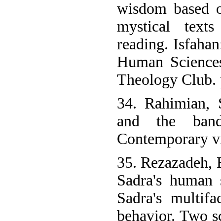
wisdom based o
mystical texts
reading. Isfahan
Human Sciences
Theology Club. 
34. Rahimian,
and the band
Contemporary vi
35. Rezazadeh, R
Sadra's human 
Sadra's multif
behavior. Two sc