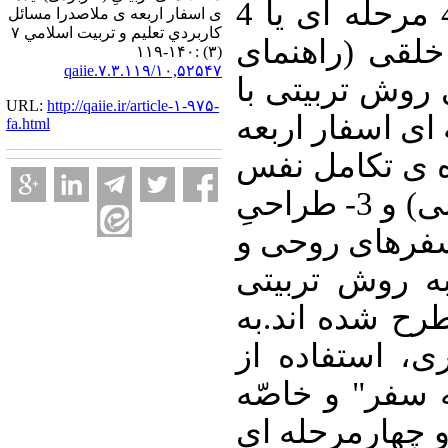
تربیت به مثابه یک سفرِ 4 مرحله ای یا 4
ی اسفار اربعه ی ملاصدرا مسائل
كاربردي تعليم و تربيت اسلامي ۷
سفر با دو جه
(۳) :۱۴۰-۱۱۹
۱۰,۵۲۵۴۷/qaiie.۷.۳.۱۱۹
ارائه ی روش تر
URL:
http://qaiie.ir/article-۱-۹۷۵-
استفاده از منطق 4 مرحله ای
fa.html
ی صدرایی در تن
ملاصدرا (الگوی تربیت مربی) و 3- طراحیِ
سفرهای عینی م
فکری در متربّ
(راهنمای عمل م
تعبیری در سا
استعاره ی"تربی
ایده ی سفرهای 