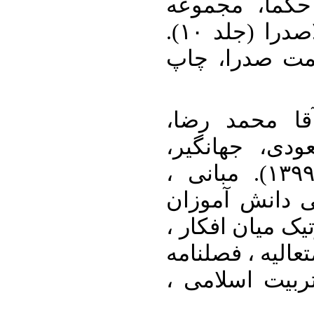
اربعه از دیدگ
مقالات همایش جهانی ملاصدرا (جلد ۱۰).
تهران: انتشار
۳. حاجی محمد
غفاری، ابوال
ایمانی نائینی، محسن .(۱۳۹۹). مبانی ،
اهداف ، اصول 
مبتنی بر پذیرش
احوال و اعمال 
مسائل کاربردی