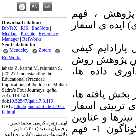
فهم
هدف اص
دلالت های تربی
Download citation:
BibTeX
|
RIS
|
EndNote
|
Medlars
|
ProCite
|
Reference
Manager
|
RefWorks
Send citation to:
این پژوهش در 
Mendeley
Zotero
روش پژوهش 
RefWorks
lahabi Z, karimi M, rahimian S.
هرمنوتیک، و 
(2022).
Understanding the
Educational (Practical)
Implications of the Idea of Mullah
Sadra’s Four Journeys.
qaiie
.
در این پژوهش د
7
(3)
, 119-140.
doi:
10.52547/qaiie.7.3.119
وجوه کاربردی و
URL:
http://qaiie.ir/article-1-975-
fa.html
اربعه ی صدرایی
لهبی زهرا، کریمی محمدحسن،
مشخص در زمینه های گوناگون 1- فهم
فهمِ
(۱۴۰۱).
رحیمیان سعید.
دلالت های تربیتیِ (کاربردی) ایده