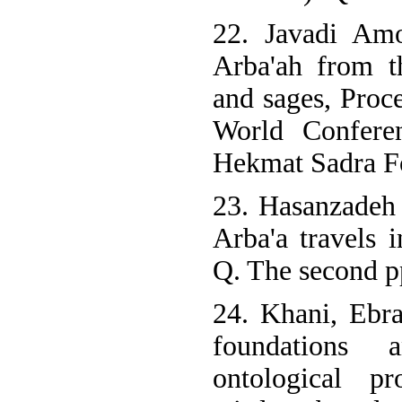
22. Javadi Amo
Arba'ah from t
and sages, Proc
World Confere
Hekmat Sadra Fo
23. Hasanzadeh
Arba'a travels i
Q. The second p
24. Khani, Ebr
foundations 
ontological pr