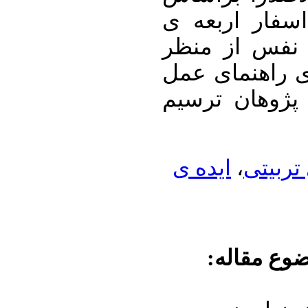
تناظر اسفار ا
صدرایی و مرا
، در دو حیطه 
مربیان و راهن
ایده ی
،
دلالت 
موضوع مقا