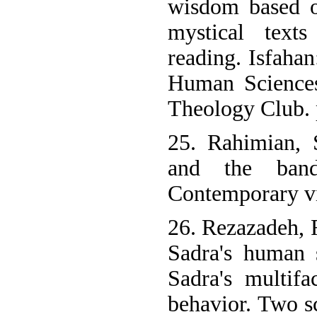
wisdom based o
mystical texts
reading. Isfahan
Human Sciences
Theology Club. 
25. Rahimian,
and the band
Contemporary vi
26. Rezazadeh, R
Sadra's human 
Sadra's multif
behavior. Two sc