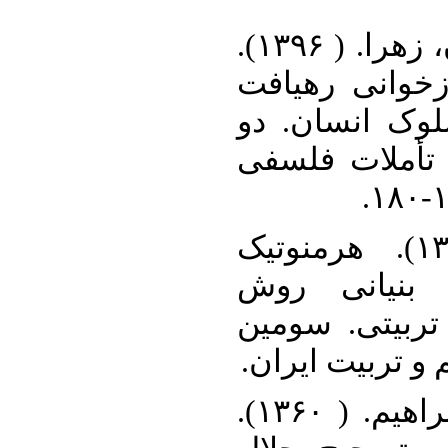
۷. رضازاده، رضا و جلیلیان، زهرا. ( ۱۳۹۶).
انسان سالک ص
چند وجهی ملا
فصلنامه علمی
۸. رهنما، اکبر. ( ۱۳۹۱). هرمنوتیک
پدیدارشناختی
شناختی در پژ
همایش انجمن فل
۹. صدرالمتألهین، محمد ابراهیم. ( ۱۳۶۰).