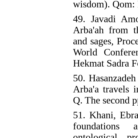
wisdom). Qom: P
49. Javadi Amo
Arba'ah from t
and sages, Proc
World Confere
Hekmat Sadra Fo
50. Hasanzadeh
Arba'a travels i
Q. The second p
51. Khani, Ebr
foundations 
ontological pr