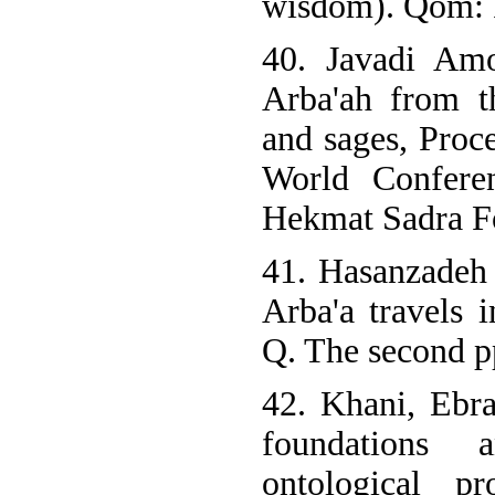
wisdom). Qom: P
40. Javadi Amo
Arba'ah from t
and sages, Proc
World Confere
Hekmat Sadra Fo
41. Hasanzadeh
Arba'a travels i
Q. The second p
42. Khani, Ebr
foundations 
ontological pr