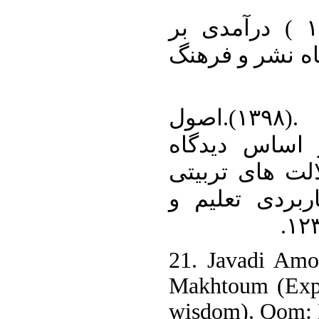
۱۹. واعظی، احمد، (۱۳۸۶ ) درآمدی بر
هرمنوتیک. تهرا
۲۰. وجدانی، فاطمه .(۱۳۹۸).اصول
ارتباطات میا
علامه حلی و ا
آن ، فصلنامه
21. Javadi Amo
Makhtoum (Expl
wisdom). Qom: P