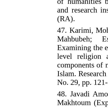
of humanities 
and research i
(RA).
47. Karimi, Mo
Mahbubeh; Es
Examining the e
level religion
components of 
Islam. Research 
No. 29, pp. 121
48. Javadi Amo
Makhtoum (Expl