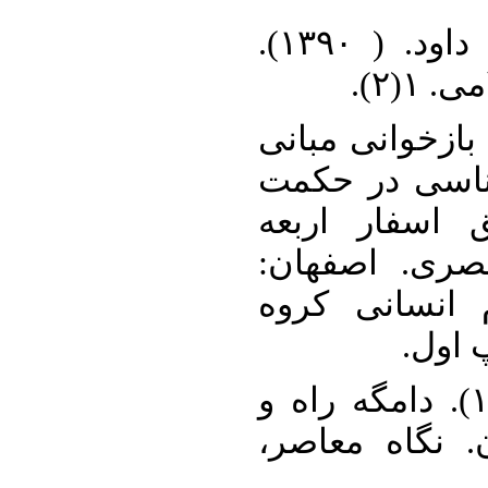
۴. حسن زاده کریم آباد، داود. ( ۱۳۹۰).
اسفار
۵. خانی، ابراهیم. ( ۱۳۹۶). بازخوانی م
و ساختار مسئ
متعالیه بر ا
عرفانی طبق 
دانشکده ادبی
فلسفه
۶. رحیمیان، سعید. ( ۱۳۹۳). دامگه راه و
رهزن های سلو