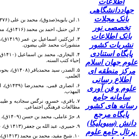
اطلاعات
جهاددانشگاهی
بانک مجلات
۱. ابن بابویه(صدوق)، محمد بن علی (۱۳۷۶)، الامالی، قم، کتابچی.
تخصصی نور
۲. ابن حنبل، احمد بن محمد (۱۴۱۶ق)، مسند احمد بن حنبل، بیروت، مؤسسه الرساله.
بانک اطلاعات
نشریات کشور
منشورات محمد علی بیضون‌.
پایگاه استنادی
إحیاء کتب السنه.
علوم جهان اسلام
مرکز منطقه ای
العلمی‌.
اطلاع رسانی
۶. انص
علوم و فن آوری
المهذب.
سامانه جامع
رسانه های کشور
مطالعات فرهنگی اجتماعی.
پایگاه مرجع
۸. حرّ عاملی، محمد بن حسن (۱۴۰۹ق)، ج ۱ و ۲۸، قم: مؤسسه آل البیت علیهم السلام‌.
دانش (سیویلیکا)
۹. حمیری، عبد الله بن جعفر (۱۴۱۳ ق)، قرب الإسناد، قم: [بی‌نا].
پرتال جامع علوم
۱۰. شیخ مفید، محمد بن محمد (۱۴۱۳ق)، الارشاد فی معرفه حجج الله علی العباد، قم، کنگره شیخ مفید.