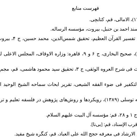
فهرست منابع
۳. ابن‌کثیر، اسماعیل بن عمر
۴. البخاری، محمد بن اسماعیل (۱۴۱۰ق)، صحیح البخاری، ج ۶ و ۹، قاهره: وزاره الاو
۵. الصدر، سید محمدباقر (۱۴۰۸ق)، بحوث فی شرح العروه الوثقی، ج ۳، تحقیق سید 
اری قمی، محمدرضا (۱۴۳۹ق)، التکفیر فی ضوء الفقه الشیعی، تقریر ابحاث سماحه الشیخ الوح
۷. باقری، خسرو، نرگس سجادیه و طیبه توسلی (۱۳۸۹)، رویکردها و روش‌های پژوهش در فلس