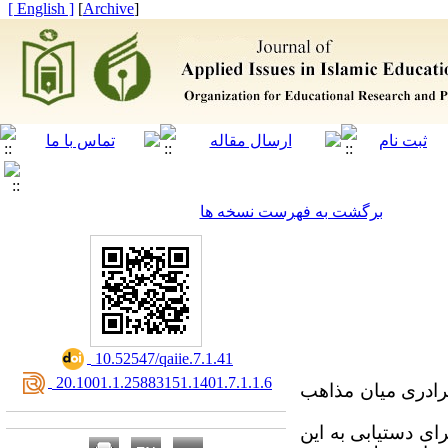
[ English ]
]
Archive
[
برگشت به فهرست نسخه ها
‎ 10.52547/qaiie.7.1.41
‎ 20.1001.1.25883151.1401.7.1.1.6
رادری میان مذاهب
ای دستیابی به این