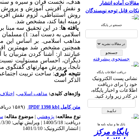
هدف، نخست قرآن و سیره و سنت پی
مقالات آماده انتشار
و نقش آفرینی آموزش و پرورش در 
نکات قابل توجه نویسندگان
روش استنباطی، لزوم نقش آفرینی 
زمینه ایفا کند، مشخص شد.
جستجو در پایگاه
یافته ها
: در این تحقیق سه مبنا 
مذاهب اسلامی. بر اساس این م
همچنین مشخص شد مهمترین اقدام
عبارتند از: آشنا کردن متربیان 
جستجوی پیشرفته
دیگران، احساس مسنولیت نسبت 
نابجا، پرورش مهارتهای گفتگوی م
نتیجه گیری
: ساحت تربیت اجتماع
دریافت اطلاعات پایگاه
نشانی پست الکترونیک
الذکر است
خود را برای دریافت
اطلاعات و اخبار پایگاه،
واژه‌های کلیدی:
مذاهب اسلامی
،
اختلاف 
در کادر زیر وارد کنید.
متن کامل
[PDF 1398 kb]
(۱۵۸۹ دریافت)
نوع مطالعه:
پژوهشي
|
موضوع مقاله:
سا
بانک ها و نمایه نامه ها
| انتشار الکترونیک: 1401/1/10
پایگاه مرکز