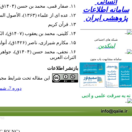
انسانی
۱۱. صفار قمی، محمد بن حسن (۱۴۰۴ق)، بصائر الدرجات فی فضائل آل محمّد صلّی الله علیهم‌، قم، مکتبه آیه الله مرعشی النجفی.
سامانه اطلاعات
۱۲. عده ای از علماء (۱۳۶۳)، الأصول السته عشر - قم، دار الشبستری،
پژوهشی ایران
۱۳. قرآن کریم
۱۴. کلینی، محمد بن یعقوب (۱۴۰۷ق)، الکافی، ج ۱ و ۲ و ۳، تهران: دار الکتب الإسلامیه.
شبکه های اجتماعی
۱۵. مکارم شیرازی، ناصر (۱۴۲۶ق)، أنوار الفقاهه: کتاب التجاره‌، قم، مدرسه الامام علی بن ابی طالب.
لینکدین
التراث العربی
سامانه مشابهت یاب متون
بازنشر اطلاعات
این مقاله تحت شرایط مجوز
دوره 7، شماره 1 - ( 1401 )
نه به سرقت علمی و ادبی
766
C BY-NC)