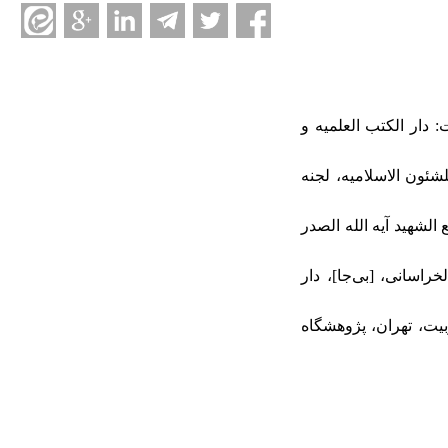
 (۱۴۱۹ق)، تفسیر القرآن العظیم، تحقیق شمس‌الدین، محمد حسین‌، ج ۴، بیروت: دار الکتب العلمیه و
قاف، المجلس الاعلی للشئون الاسلامیه، لجنه
محمود هاشمی، قم، مجمع الشهید آیه الله الصدر
ید الخراسانی، [بی‌جا]، دار
فه تعلیم و تربیت، تهران، پژوهشگاه