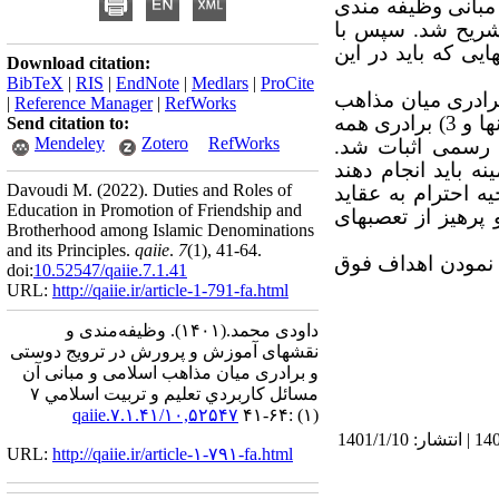
مبانی وظیفه مندی
تشریح شد. سپس با
ی که باید در این
Download citation:
BibTeX
|
RIS
|
EndNote
|
Medlars
|
ProCite
برادری میان مذاهب
|
Reference Manager
|
RefWorks
اسلامی به دست آمد: 1) مسلمان بودن پیروان همه مذاهب اسلامی، 2) اهل نجات بودن اکثر آنها و 3) برادری همه
Send citation to:
Mendeley
Zotero
RefWorks
 رسمی اثبات شد.
باید انجام دهند
Davoudi M.
(2022).
Duties and Roles of
ه احترام به عقاید
Education in Promotion of Friendship and
رهیز از تعصبهای
Brotherhood among Islamic Denominations
and its Principles.
qaiie
.
7
(1)
, 41-64.
 نمودن اهداف فوق
doi:
10.52547/qaiie.7.1.41
URL:
http://qaiie.ir/article-1-791-fa.html
داودی محمد.
(۱۴۰۱).
وظیفه‌مندی و
نقشهای آموزش و پرورش در ترویج دوستی
و برادری میان مذاهب اسلامی و مبانی آن
مسائل كاربردي تعليم و تربيت اسلامي ۷
۱۰,۵۲۵۴۷/qaiie.۷.۱.۴۱
(۱) :۶۴-۴۱
دریافت: 1400/5/18 | ویرایش نهایی: 1401/3/30 | پذیرش: 1401/1/10 | انتشار الکترونیک پیش از انتشار نهایی: 1401/2/4 | انتشار: 1401/1/10
URL:
http://qaiie.ir/article-۱-۷۹۱-fa.html