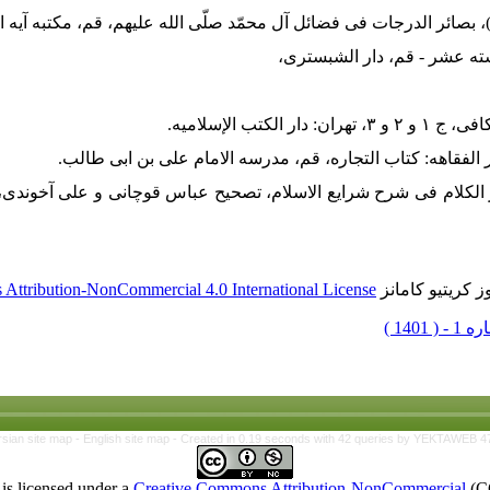
 کریتیو کامانز
Attribution-NonCommercial 4.0 International License
rsian site map -
English site map
- Created in 0.19 seconds with 42 queries by YEKTAWEB 4
is licensed under a
Creative Commons Attribution-NonCommercial
(C