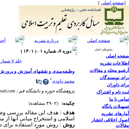
[
صفحه اصلی
]
بخش‌های اصلی
دوره ۷، شماره ۱ - ( ۱۴۰۱ )
صفحه اصلی
جلد ۷ شماره ۱ صفحات ۶۴-۴۱
اطلاعات نشریه
آرشیو مجله و مقالات
وظیفه‌مندی و نقشهای آموزش و پرورش د
برای نویسندگان
*
محمد داودی
برای داوران
پژوهشگاه حوزه و دانشگاه قم ،
ail.com
ثبت نام و اشتراک
تماس با ما
چکیده:
(۴۹۰۲ مشاهده)
تسهیلات پایگاه
هدف
:
هدف این مقاله بررسی وظی
آمارهای نشریه
اسلامی و
استخراج مبانی آنها
از من
اصول اخلاقی انتشار
روش
: روش مورد استفاده برای 
مقالات