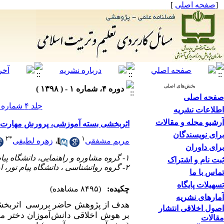
[
صفحه اصلی
]
بخش‌های اصلی
دوره ۴، شماره ۱ - ( ۱۳۹۸ )
صفحه اصلی
جلد ۴ شماره ۱ صفحات ۱۶۲-۱۴۵
اطلاعات نشریه
آرشیو مجله و مقالات
اثربخشی بسته آموزشی، پرورش مهارت‌ها
برای نویسندگان
۲
*
۱
مریم مشفقی
،
زهره لطیفی
برای داوران
۱- گروه مشاوره و راهنمایی، دانشگاه پیام نور، اصفهان
ثبت نام و اشتراک
۲- گروه روانشناسی ، دانشگاه پیام نور، اصفهان ،
تماس با ما
تسهیلات پایگاه
چکیده:
(۸۴۹۵ مشاهده)
آمارهای نشریه
هدف از پژوهش حاضر بررسی
اثربخ
اصول اخلاقی انتشار
بر هوش اخلاقی دانش‌آموزان دختر م
مقالات