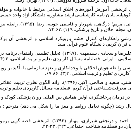
محمدحسین. (۱۳۹۳). بررسی اثربخشی آموزش آموزه‌های اخلاق اسلامی مرتبط با خانواده 
هپایه. پایان نامه کارشناسی ارشد مشاوره، دانشگاه آزاد واحد خمین
۳. حافظ، ستوده؛ شاکری نیا، ایرج؛ خیراتی
اخلاق و تاریخ پزشکی. ۹ (۱) :۶۳-۷۳.
. (۱۳۹۵). طراحی آموزشی راهکارهای کنترل خشم بارویکرد اسلامی و اثربخشی آن 
قرآن کریم، دانشگاه علوم قرآنی میبد.
۵. حیدرپور، حسن؛ صادق‌زاده قمصری، علیرضا و سجادی، سیدمهدی. (۱۳۹۷). تحل
 ایرانی. فصلنامه مسائل کاربردی تعلیم و تربیت اسلامی، ۳ (۴)، ۳۵-۶۶.
ان منشادی، منصوره. (۱۳۹۶). بررسی رابطه هوش اخلاقی با وجدانکاری و تعهد سازمانی با تأکید
تعلیم و تربیت اسلامی، ۲(۳)، ۸۶-۶۷.
۷. رشیدی، شیرین؛ کشاورز، سوسن؛ بهشتی، سعید و صالحی، اکبر. (۱۳۹۶). ار
‌شــناختی قرآن کریم. فصلنامه مسائل کاربردی تعلیم و تربیت اسلامی، ۲
 جی. (۱۳۹۳). ذهن در حال رشد (چگونه تعامل روابط و مغز ما را شکل می دهد) مترجم
۱۰. علی اکبری دهکردی، مهناز؛ علیپور، احمد و درنجفی شیرازی، مهنا
فصلنامه شناخت اجتماعی. ۳(۲)، ۳۳-۴۳.