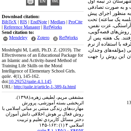
شهرستان در نیمه اول
نتخاب و به ‌‌صورت تصادفی
، به منظور اجرای پیش
Download citation:
لسه (به صورت هفته ای دو جلسه یک ساعته) تحت
BibTeX
|
RIS
|
EndNote
|
Medlars
|
ProCite
 آراستگی، عزت نفس،
|
Reference Manager
|
RefWorks
 روش‌های قصه‌گویی،
Send citation to:
تند. یک هفته پس از
RefWorks
Zotero
Mendeley
فه با استفاده از نرم
ی (مؤلفه‌های وجدان،
The
(2019).
Moshfeghi M, Latifi, Ph.D. Z.
Effectiveness of an Educational Package for
توان این روش را جهت
an Islamic and Activity-based Method of
Training Life Skills on the Moral
Intelligence of Elementary School Girls.
qaiie
.
4
(1)
, 145-162.
doi:
10.29252/qaiie.4.1.145
URL:
http://qaiie.ir/article-1-389-fa.html
مشفقی مریم، لطیفی زهره.
(۱۳۹۸).
اثربخشی بسته آموزشی، پرورش
مهارت‌های زندگی مبتنی بر مبانی اسلامی با
روش فعال بر هوش اخلاقی دانش آموزان
دختر مسائل كاربردي تعليم و تربيت
اسلامي ۴ (۱) :۱۶۲-۱۴۵
۱۰,۲۹۲۵۲/qaiie.۴.۱.۱۴۵