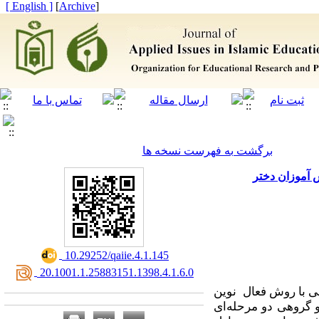
[ English ]
]
Archive
[
برگشت به فهرست نسخه ها
 آموزان دختر
‎ 10.29252/qaiie.4.1.145
‎ 20.1001.1.25883151.1398.4.1.6.0
ی با روش فعال نوین
 گروهی دو مرحله‌ای