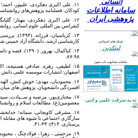
انسانی
سامانه اطلاعات
کودکان. فصلنامه پژوهش‌های روانشناسی اجتماعی، 
پژوهشی ایران
کنفرانس بین المللی علوم انسانی، روانشناس
۱۳. کرباسیا
کارشناسی ارشد، دانشگاه آزاد خمینی شه
شبکه های اجتماعی
لینکدین
۹۸-۸۷.
سامانه مشابهت یاب متون
اصفهان: انتشارات موسسه علمی دانش پژ
افسردگی دانشجویان. پژوهش های میان رشته ای ق
نه به سرقت علمی و ادبی
معصومین(ع). مطالعات اسلام و روانشناسی، ۲(۴)، ۸
پرستاری. ۴ (۴): ۳۳-۴۱.