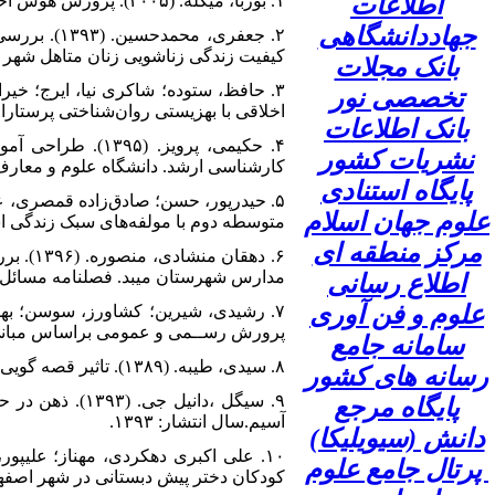
اطلاعات
۱. بوربا، میکله. (۲۰۰۵). پرورش هوش اخلاقی. چاپ اول. ترجمه فیروزه کاووسی، (۱۳۹۰). تهران: رشد.
جهاددانشگاهی
۲. جعفری، 
کیفیت زندگی زناشویی زنان متاهل شهر کو
بانک مجلات
تخصصی نور
اخلاقی با بهزیستی روان‌شناختی پرستاران. مجله 
بانک اطلاعات
۴. حکیمی، پرویز
نشریات کشور
کارشناسی ارشد. دانشگاه علوم و معارف 
پایگاه استنادی
علوم جهان اسلام
متوسطه دوم با مولفه‌های سبک زندگی اسلامی –
مرکز منطقه ای
۶. دهق
مدارس شهرستان میبد. فصلنامه مسائل کاربردی 
اطلاع رسانی
علوم و فن آوری
پرورش رســمی و عمومی براساس مبانی معرفت
سامانه جامع
۸. سیدی، طیبه. (۱۳۸۹). تاثیر قصه گویی در درمان پرخاشگری، اولین همایش بین المللی روان پزشکی کودک و نوجوان. ۱۵۴، ۱۱۰.
رسانه های کشور
۹. سیگل ،دانیل
پایگاه مرجع
آسیم.سال انتشار: ۱۳۹۳.
دانش (سیویلیکا)
پرتال جامع علوم
کودکان دختر پیش دبستانی در شهر اصفهان. دو 