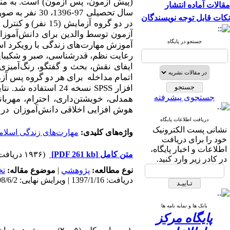
(پیش آزمون، پس آزمون) است.
به م
مقالات آماده انتشار
سال تحصیلی 97
نکات قابل توجه نویسندگان
در دو گروه آزمایش
(15 نفر) و کنترل
جستجو در پایگاه
آموزش مهارت‌های زندگی با رویکرد ا
رعایت نظم، قدرشناسی، صبر و شکیبایی
ایفای نقش، بحث و گفتگو، رنگ‌آمیزی
اتمام مداخله برای هر دو گروه پس آز
افزار
SPSS
نسخه 24 استفاده شد.
نتا
جستجوی پیشرفته
همدلی، خویشتن
داری، احترام، مهربا
هوش افزایی اخلاقی دانش‌آموزان در 
دریافت اطلاعات پایگاه
نشانی پست الکترونیک
واژه‌های کلیدی:
مهارت‌های زندگی اسلام
خود را برای دریافت
اطلاعات و اخبار پایگاه،
متن کامل
[PDF 261 kb]
(۱۹۳۶ دریافت)
در کادر زیر وارد کنید.
نوع مطالعه:
پژوهشي
|
موضوع مقاله:
تخ
دریافت: 1397/1/16 | ویرایش نهایی: 1398/6/2 | پذیرش: 1398/3/30 | انتشار: 1398/5/26 | انتشار الکترونیک: 1398/5/26
بانک ها و نمایه نامه ها
پایگاه مرکز