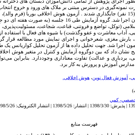
نظور اجرای پژوهش از
تمامی دانش‌آموزان دبستان های دخترانه 
-1396، 30 نفر به صورت نمونه‌گیری در دسترس مبتنی بر ملاک های ورود و خروج ا
(15 نفر) جایگذاری شدند . آزمون هوش اخلاقی بوربا (فرم والد)
آزمون توسط والدین برای دانش‌آموزان اجرا شد. گروه آزمایش طی 16 ج
سلامی (توکل، تواضع و فروتنی، قناعت، شجاعت، مسئولیت‌پذیری،
، آداب معاشرت و عفو وگذشت) با شیوه های فعال با استفاده از
، بارش مغزی، شعرخوانی و اجرای نمایش مورد مطالعه قرار گرف
مون اجرا شد
. جهت تحلیل داده ها از آزمون تحلیل کواریانس یک طر
یج نشان داد که
بین دوگروه آزمایش و کنترل در متغیر هوش اخلاق
نی، بردباری و عدالت) تفاوت معناداری وجوددارد. بنابراین می‌
مدارس آموزش و پرورش به کار برد.
ی
،
آموزش فعال نوین
،
هوش اخلاقی.
صصي- كمي
فهرست منابع