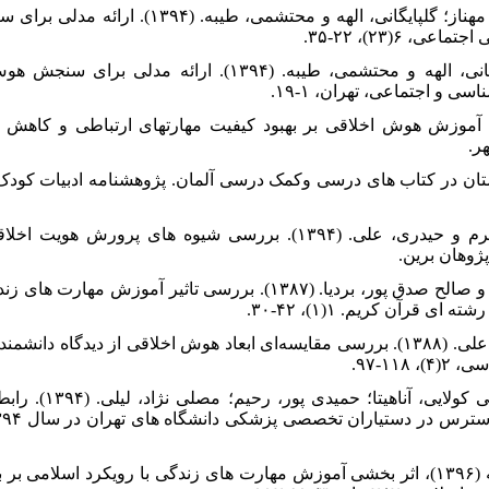
۱۱. علی اکبری دهکردی، علیپور، احمد؛ مهناز؛ گلپایگانی، اله
۶(۲۳)، ۲۲-۳۵.
۱۲. علی اکبری دهکردی، مهناز؛ گلپایگانی، الهه و محتشمی، طیبه. (۱۳۹۴
ی و اجتماعی، تهران، ۱-۱۹.
ن، فرزانه. (۱۳۹۴). بررسی آموزش هوش اخلاقی بر بهبود کیفیت مهارتهای ارتباطی و 
ر.
۱۵. لطیفی، زهره. صادقی هسنیجه، اکرم و حیدری، علی. (۱۳۹۴). بررسی شیوه ه
وهان برین.
۱۶. محمودیان، مهدی؛ خوش کنش، الهه و صالح صدق پور، بردیا. (۱۳۸۷). بررسی تاث
رآن کریم. ۱(۱)، ۴۲-۳۰.
۱۷. مختاری‌پور، مرضیه و ســیادت، سیدعلی. (۱۳۸۸). بررسی مقایسه‌ای ابعاد هوش اخلاقی از دی
۱۱-۹۷.
۱۸. مشرقی کاویجانی، سمانه؛
۱۹. مرحمتی ، زهرا ، فولادچنگ ، محبوبه (۱۳۹۶)، اثر بخشی آموزش مهارت های زندگی با رویکر