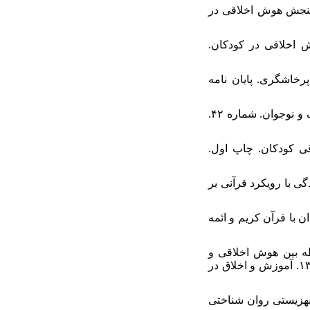
ه و محتشمی، طیبه. (۱۳۹۴). ارائه مدلی برای سنجش هوش اخلاقی در
). ارائه مدلی برای سنجش هوش اخلاقی در کودکان.
کاهش پرخاشگری. پایان نامه
۱۴. کیاکمال، بهروز. (۱۳۹۰). قصه و داستان در کتاب های درسی وکمک درسی آلمان. پژوهشنامه ادبیات کودک و نوجوان. شماره ۴۲.
ای پرورش هویت اخلاقی کودکان. چاپ اول.
یر آموزش مهارت های زندگی با رویکرد قرآنی بر
دگاه دانشمندان با قرآن کریم و ائمه
 خدابخشی کولایی، آناهیتا؛ حمیدی پور، رحیم؛ مصلی نژاد، لیلی. (۱۳۹۴). رابطه بین هوش اخلاقی و
سازگاری اجتماعی با شیوه های مقابله استرس در دستیاران تخصصی پزشکی دانشگاه های تهران در سال ۱۳۹۴. آموزش و اخلاق در
د اسلامی بر بهزیستی روان شناختی