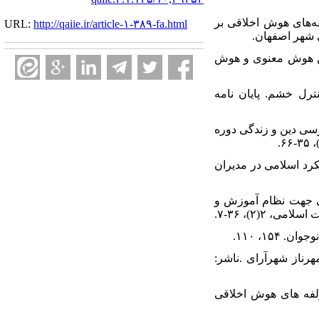
و مؤلفه‌های هوش اخلاقی بر
URL:
http://qaiie.ir/article-۱-۳۸۹-fa.html
ی شهر اصفهان.
، مریم؛ درگاهی، شهریار و قاسمی جوبنه، رضا. (۱۳۹۵). رابطه بین هوش معنوی و هوش
برکنترل خشم. پایان نامه
یل تطبیقی راهنمای برنامه درسی دین و زندگی دوره
 بر رویکرد اسلامی در مدیران
ائه الگوی نظری تربیت عقلانی جهت نظام آموزش و
(۲)، ۳۶-۷.
 : مهرناز شهرآرای .ناشر:
ز. (۱۳۹۳). اثربخشی قصه گویی برمولفه های هوش اخلاقی