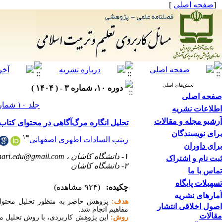
[
صفحه اصلی
]
بخش‌های اصلی
دوره ۱۰، شماره ۳ - ( ۱۴۰۴ )
صفحه اصلی
جلد ۱۰ شماره ۳ صفحات ۵۸-۲۷
اطلاعات نشریه
آرشیو مجله و مقالات
تحلیل انگاره مرگ‌آگاهی در محتوای کتا
برای نویسندگان
۱
*
زینب السادات اطهری اصفهانی
برای داوران
۱- دانشگاه کاشان ،
thari.edu@gmail.com
ثبت نام و اشتراک
۲- دانشگاه کاشان
تماس با ما
تسهیلات پایگاه
چکیده:
(۹۲۴ مشاهده)
آمارهای نشریه
هدف:
پژوهش حاضر به منظور تحلیل محتوای
اصول اخلاقی انتشار
مفاهیم انجام شد
.
مقالات
روش:
این پژوهش کاربردی، با روش تحلیل محت