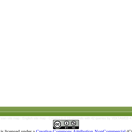
rsian site map -
English site map
- Created in 0.19 seconds with 42 queries by YEKTAWEB 4
is licensed under a
Creative Commons Attribution-NonCommercial
(C