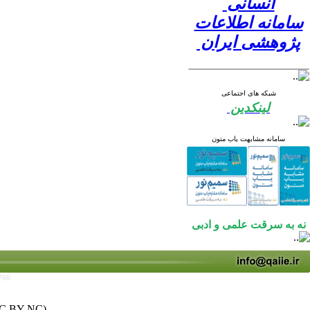
انسانی
سامانه اطلاعات
پژوهشی ایران
شبکه های اجتماعی
لینکدین
سامانه مشابهت یاب متون
نه به سرقت علمی و ادبی
766
C BY-NC)