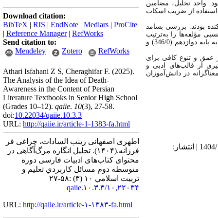
ای فارسی و نگارش پایه‌های دهم تا دوازدهم چاپ ۱۴۰۳ (در مجموع ۹۰۴ صفحه) بود. واحد تحلیل، مضامین
ا استفاده از ضریب اسکات
Download citation:
BibTeX
|
RIS
|
EndNote
|
Medlars
|
ProCite
پراکنده بودند. بررسی بسامد
|
Reference Manager
|
RefWorks
بی مؤلفه‌ها را به‌ترتیب
Send citation to:
عاطفی (260/0)، زیست‌شناختی (252/0)، فرهنگی (245/0) و متافیزیک (244/0) نشان داد. همچنین، بیشترین اهمیت مؤلفه‌ها به پایه دوازدهم (346/0) و
Mendeley
Zotero
RefWorks
ز عمق و تنوع کافی برای
یری از قالب‌های ادبی و
Athari Isfahani Z S, Cheraghifar F.
(2025).
ناگرانه در دانش‌آموزان
The Analysis of the Idea of Death-
Awareness in the Content of Persian
Literature Textbooks in Senior High School
(Grades 10–12).
qaiie
.
10
(3)
, 27-58.
doi:
10.22034/qaiie.10.3.3
URL:
http://qaiie.ir/article-1-1383-fa.html
اطهری اصفهانی زینب السادات، چراغی فر
دریافت: 1404/6/28 | ویرایش نهایی: 1404/12/2 | پذیرش: 1404/8/23 | انتشار الکترونیک پیش از انتشار نهایی: 1404/11/19 | انتشار:
فرزانه.
(۱۴۰۴).
تحلیل انگاره مرگ‌آگاهی در
محتوای کتاب‌های ادبیات فارسی دوره
متوسطه دوم مسائل كاربردي تعليم و
تربيت اسلامي ۱۰ (۳) :۵۸-۲۷
۱۰,۲۲۰۳۴/qaiie.۱۰.۳.۳
URL:
http://qaiie.ir/article-۱-۱۳۸۳-fa.html