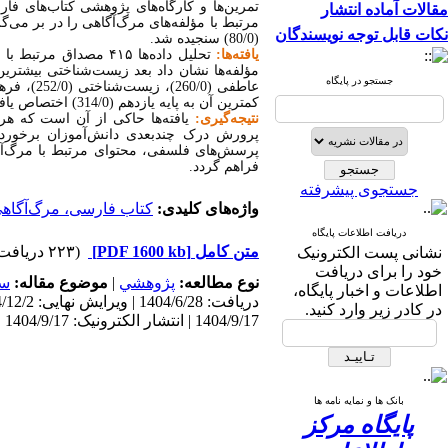
مقالات آماده انتشار
مرتبط با مؤلفه‌های مرگ‌آگاهی را در بر می‌
نکات قابل توجه نویسندگان
(80/0) سنجیده شد
.
یافته‌ها:
تحلیل داده‌ها ۴۱۵ مص
مؤلفه‌ها نشان داد بعد زیست‌شناختی بیشترین 
جستجو در پایگاه
کمترین آن به پایه یازدهم (314/0) اختصاص یافت
نتیجه‌گیری:
یافته‌ها حاکی از آن است که هر
پرورش درک چندبعدی دانش‌آموزان برخوردار 
پرسش‌های فلسفی، محتوای مرتبط با مرگ‌آگاه
فراهم گردد.
جستجوی پیشرفته
واژه‌های کلیدی:
کتاب فارسی، مرگ‌آگاهی
دریافت اطلاعات پایگاه
متن کامل
[PDF 1600 kb]
(۲۲۳ دریافت)
نشانی پست الکترونیک
خود را برای دریافت
نوع مطالعه:
پژوهشي
|
موضوع مقاله:
سا
اطلاعات و اخبار پایگاه،
در کادر زیر وارد کنید.
1404/9/17 | انتشار الکترونیک: 1404/9/17
بانک ها و نمایه نامه ها
پایگاه مرکز