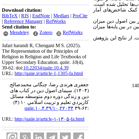
‌ها تحلیل شده است.
به کمک شاخص
های آمار
Download citation:
BibTeX
|
RIS
|
EndNote
|
Medlars
|
ProCite
ین توجه شده است. در بین اصول دین میزان
|
Reference Manager
|
RefWorks
201/0، معاد با 167/0 و نبوت با 166/0 بوده است. همچنین در بین پایه‌ها میزان
Send citation to:
Mendeley
Zotero
RefWorks
. از نتایج این پژوهش
Jafari harandi R, Chengani M S.
(2025).
The Representation of the Principles of
Religion in Religion and Life Textbooks of
Upper Secondary Education.
qaiie
.
10
(4)
,
39-62. doi:
10.22034/qaiie.10.4.39
URL:
http://qaiie.ir/article-1-1305-fa.html
جعفری هرندی رضا، چنگانی محمدصالح.
(۱۴۰۴).
سیمای اصول دین در کتاب های
دین و زندگی دوره دوم متوسطه مسائل
كاربردي تعليم و تربيت اسلامي ۱۰ (۴)
۱۰,۲۲۰۳۴/qaiie.۱۰.۴.۳۹
:۶۲-۳۹
URL:
http://qaiie.ir/article-۱-۱۳۰۵-fa.html