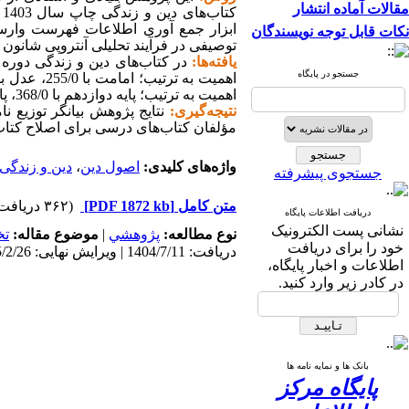
مقالات آماده انتشار
کتاب‌های دین و زندگی چاپ سال 1403 دوره دوم متوسطه بوده که به روش نمونه
ابزار جمع آوری اطلاعات فهرست وارسی 
نکات قابل توجه نویسندگان
توصیفی در فرآیند تحلیلی آنتروپی شانون 
یافته‌ها:
جستجو در پایگاه
اهمیت به ترتیب؛ پایه دوازدهم با 368/0، پایه یازدهم با 323/0، پایه دهم با 309/0 بوده است.
نتیجه‌گیری:
نتایج پژوهش بیانگر توزیع ن
مؤلفان کتاب‌های درسی برای اصلاح کتاب‌
واژه‌های کلیدی:
اصول دین
،
دین و زندگی
جستجوی پیشرفته
متن کامل
[PDF 1872 kb]
(۳۶۲ دریافت)
دریافت اطلاعات پایگاه
نشانی پست الکترونیک
نوع مطالعه:
پژوهشي
|
موضوع مقاله:
تخ
خود را برای دریافت
دریافت: 1404/7/11 | ویرایش نهایی: 1405/2/26 | پذیرش: 1404/9/22 | انتشار: 1404/10/5 | انتشار الکترونیک: 1404/10/5
اطلاعات و اخبار پایگاه،
در کادر زیر وارد کنید.
بانک ها و نمایه نامه ها
پایگاه مرکز