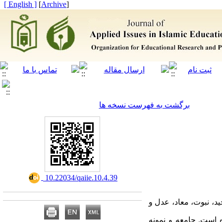
[ English ]
]
Archive
[
برگشت به فهرست نسخه ها
‎ 10.22034/qaiie.10.4.39
د، نبوت، معاد، عدل و
 است. جامعه و نمونه