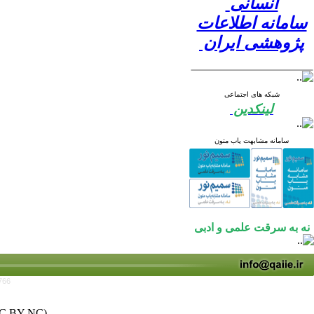
انسانی
سامانه اطلاعات
پژوهشی ایران
شبکه های اجتماعی
لینکدین
سامانه مشابهت یاب متون
نه به سرقت علمی و ادبی
766
C BY-NC)