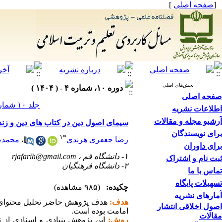
[
صفحه اصلی
]
بخش‌های اصلی
دوره ۱۰، شماره ۴ - ( ۱۴۰۴ )
صفحه اصلی
جلد ۱۰ شماره ۴ صفحات ۶۲-۳۹
اطلاعات نشریه
آرشیو مجله و مقالات
سیمای اصول دین در کتاب های دین و زن
برای نویسندگان
۱
*
رضا جعفری هرندی
،
محمدص
برای داوران
۱- دانشگاه قم ،
rjafarih@gmail.com
ثبت نام و اشتراک
۲- دانشگاه فرهنگیان
تماس با ما
تسهیلات پایگاه
چکیده:
(۹۸۵ مشاهده)
آمارهای نشریه
هدف:
هدف پژوهش حاضر تحلیل محتوای کت
اصول اخلاقی انتشار
امامت بوده است.
مقالات
روش:
این پژوهش بنیادی و اسنادی از 