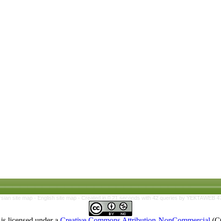
rsian site map -
English site map
- Created in 0.21 seconds with 42 queries by YEKTAWEB 4
is licensed under a
Creative Commons Attribution-NonCommercial
(C