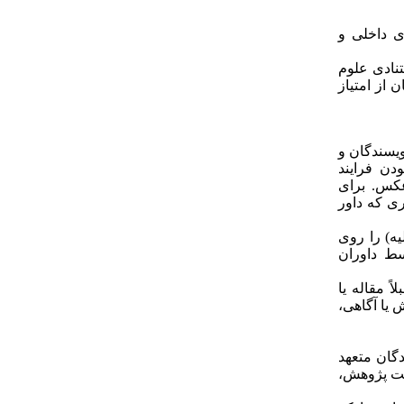
سمی پرونده سرقت علمی با سایر دانشگاه‎ها و نشریه‎‌های داخلی و
نادی علوم
ی که نویسندگان از امتیاز
ویسندگان و
دن فرایند
عکس. برای
ی­ که داور
یه) را روی
وسط داوران
اً مقاله یا
 یا آگاهی،
دگان متعهد
یت پژوهش،