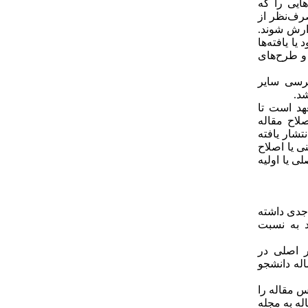
هایی را که
رف­‌نظر از
زارش شوند.
ا یافته‌ها
 و طرح‌های
ترسی سایر
د.
هد است تا
لاح مقاله
تشار یافته
ی یا اصلاح
ی یا اولیه
جدی داشته
ید به نسبت
ر اصلی در
ساله دانشجو
س مقاله را
له به مجله