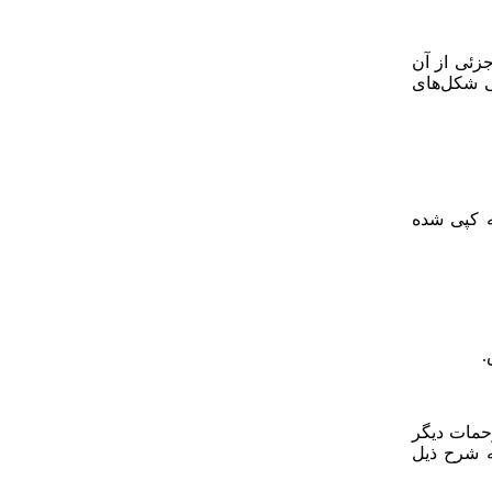
جزئی از آن
 شکل­‌های
له کپی شده
حمات دیگر
 علمی به شرح ذیل