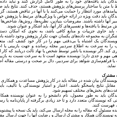
دگان باید یافته‌های خود را به­ طور کامل گزارش کنند و نباید داده‌
 با متن یا ساختار پرسش‌های پژوهش هستند، حذف کنند. نتایج باید ص
پیامدهای مورد انتظار را حمایت می‌کنند یا با آنها در تناقض هستند، گ
دگان باید دقت ویژه در ارائه خواص یا ویژگی‌های مرتبط با پژوهش خود ی
یر آنها داشته باشند. مفروضات بنیادین، نظریه‌ها، روش‌ها، شاخص‌ها
 مرتبط با یافته‌ها و تفسیرهای کار آنها، باید آشکار و عنوان شوند.
 باید حاوی جزییات و منابع کافی باشد، به نحوی که امکان دس
گران به مجموعه داده‌های یکسان جهت تکرار پژوهش وجود داشته باش
ویسندگان یک اشتباه یا بی‌­دقتی مهم را در کار خود کشف کند، متع
 را به­ سرعت به اطلاع سردبیر مجله رسانده و جهت بازبینی یا اص
ی کند. اگر نویسنده یا ناشر توسط شخص یا نهاد ثالث دریابند که کار ان
هی مهم و جدی دارد؛ نویسنده متعهد است تا به­ سرعت نسبت به بازبین
 یا فراهم‌­سازی شواهد برای سردبیر، دال بر صحت و درستی مقاله اصل
نماید.
ف مشترک
ویسندگان بیان شده در مقاله باید در کار پژوهش مساعدت و همکاری 
مقابل نتایج پاسخگو باشند. اعتبار و امتیاز نویسندگی یا تألیف، با
ت‌های بخش‌های مختلف تسهیم شود.
دگان باید به ­طور معمول، نام دانشجو را به­ عنوان نویسنده همکا
ی که نویسندگان متعدد دارد و تا حد زیادی برگرفته از پایان­‌نامه یا ر
فهرست کنند.
ده مسئول که مقاله را به مجله ارسال می‌کند، باید یک نسخه یا پیش­نوی
ه نویسندگان همکار و مشترک ارسال و رضایت آنها را جهت ارسال مقا