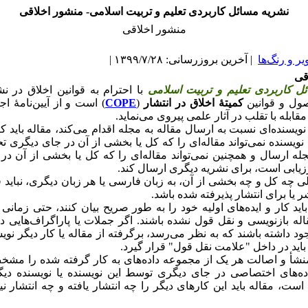
نشریه مسائل کاربردی تعلیم و تربیت اسلامی- منشور اخلاقی
منشور اخلاقی
یر و رنگ‌ها
| آخرین بروزرسانی: ۱۳۹۹/۷/۲۸ |
قی
ل کاربردی تعلیم و تربیت اسلامی
با احترام به قوانین اخلاق در نش
صول و قوانین
کمیتۀ اخلاق در انتشار
(
COPE
) است و از آیین‌نامۀ اج
قابله با تقلب در آثار علمی پیروی می‌نماید.
نویسنده‌ای نسبت به ارسال مقاله به مجله اقدام می‌کند، مقاله باید ک
نویسنده نمی‌تواند مقاله‌ای را که کل یا بخشی از آن در جای دیگری
له ارسال و همچنین نمی‌تواند مقاله‌ای را که کل یا بخشی از آن در
یابی است، برای نشریه دیگری ارسال کند.
ی چه کل و چه بخشی از آن، به زبان فارسی یا هر زبان دیگری، نباید قب
 یا برای انتشار پذیرفته شده باشد.
اید کار و ایده‌های اولیه خود را به­ طور صریح بیان کنند، حتی زمانی­ 
له بازنویسی و نقل قول نشده باشند. اگر جملات یا پاراگراف‌هایی د
 داشته باشند که به­ نظر می‌رسد، برگرفته از مقاله یا کار دیگر نو
اید در داخل "علامت نقل قول" قرار گیرد.
منشأ و اصالت هر یک از مجموعه داده‌های به­ کار گرفته شده را مشخ
ه‌های اختصاصی در جای دیگری توسط این نویسنده یا نویسنده دیگر
ست، مقاله باید این کارهای دیگر را چه انتشار یافته و چه انتشار نیا