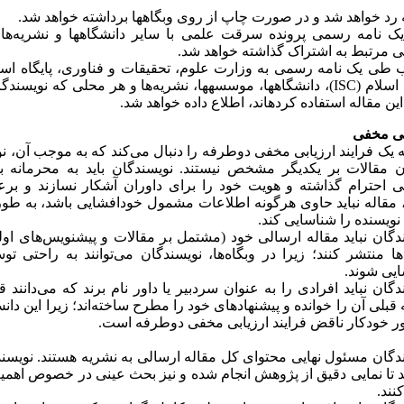
د خواهد شد و در صورت چاپ از روی وبگاه‎ها برداشته خواهد شد.
طی یک نامه ر
 مرتبط به اشتراک گذاشته خواهد شد.
 طی یک نامه رسمی به وزارت علوم، تحقیقات و فناوری، پایگاه است
جهان اسلام (ISC)، دانشگاه‎ها، موسسه‎ها، نشریه‌‎ها و هر محل
اله استفاده کرده‎اند، اطلاع داده خواهد شد.
بی مخفی
 یک فرایند ارزیابی مخفی دوطرفه را دنبال می‌کند که به موجب آن، ن
ن مقالات بر یکدیگر مشخص نیستند. نویسندگان باید به محرمانه بو
بی احترام گذاشته و هویت خود را برای داوران آشکار نسازند و بر
 مقاله نباید حاوی هرگونه اطلاعات مشمول خودافشایی باشد، به­ طور
 نویسنده را شناسایی کند.
دگان نباید مقاله ارسالی خود (مشتمل بر مقالات و پیش­نویس‌های اول
ه‌ها منتشر کنند؛ زیرا در وبگاه‌ها، نویسندگان می‌توانند به راحتی ت
یی شوند.
گان نباید افرادی را به ­عنوان سردبیر یا داور نام برند که می‌دانند قبل
قبلی آن را خوانده و پیشنهادهای خود را مطرح ساخته‌اند؛ زیرا این دانش
ور خودکار ناقض فرایند ارزیابی مخفی دوطرفه است.
دگان مسئول نهایی محتوای کل مقاله ارسالی به نشریه هستند. نویسن
 تا نمایی دقیق از پژوهش انجام شده و نیز بحث عینی در خصوص اهم
کنند.