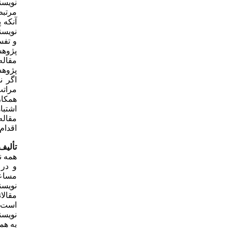
نویسن
مرتبط
آنکه 
نویسن
و تفس
پژوهش
مقاله
پژوهش
اگر ن
مراتب
همکار
اشتبا
مقاله
اقدام 
تألی
همه ن
و در 
مساعد
نویسن
مقالات
است، 
نویسن
به هم