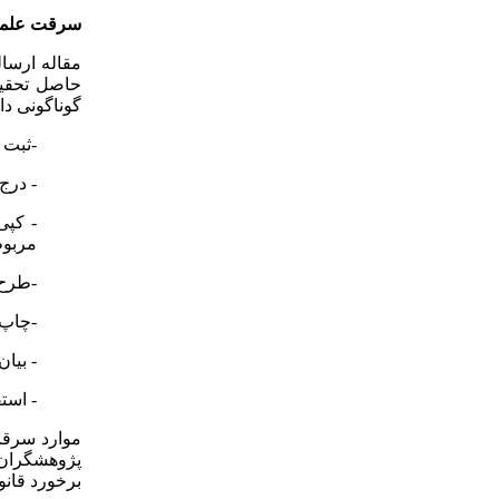
سرقت علم
مقاله ارسال
حاصل تحقیق
گوناگونی دار
-ثبت 
- درج
- کپی
مربوط
-طرح 
-چاپ 
- بیان نتایج
- استفاده از داده‌‎ه
موارد سرقت
برخورد قانو