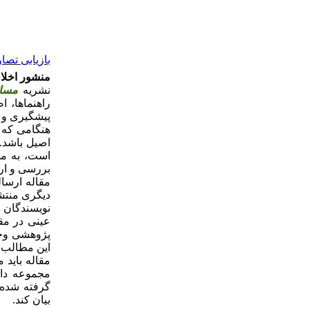
بازیابی تصاو
منشور اخلا
نشریه
مسائ
راهنماها، ا
پیشگیری و م
هنگامی­ که 
اصیل باشد. 
است، به مج
بررسی و ارز
مقاله ارسال
دیگری منتشر
نویسندگان ب
عینی در مقا
پژوهشی وجود
این مطالب ب
مقاله باید 
مجموعه داد
گرفته شده ا
بیان کند.