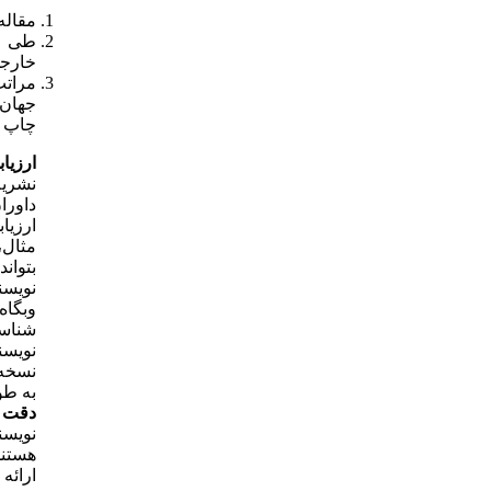
مقاله ر
خارجی
مراتب
چاپ این مق
ارزیا
نشریه
داورا
ارزیا
مثال،
بتواند
نویسن
وب­گا
شناسا
نویسند
نسخه 
به­ ط
دقت
نویسن
هستند
ارائه 