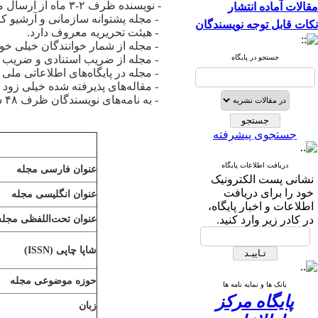
- نویسنده ظرف ۲-۳ ماه از ارسال مقاله، اعلان پذیرش یا رد آن را دریافت می‌کند.
مقالات آماده انتشار
- مجله پشتوانه سازمانی و آرشیو کامل
نکات قابل توجه نویسندگان
- هیئت تحریریه معروف دارد.
- مجله از شمار خوانندگان خیلی خو
جستجو در پایگاه
- مجله از ضریب استنادی و ضریب تأ
- مجله در پایگاه‌های اطلاعاتی ملی 
- مقاله‌های پذیرفته شده خیلی زو
- به نامه‌های نویسندگان ظرف ۴۸ ساعت پاسخ داده می‌شود.
جستجوی پیشرفته
دریافت اطلاعات پایگاه
عنوان فارسی مجله
نشانی پست الکترونیک
خود را برای دریافت
عنوان انگلیسی مجله
اطلاعات و اخبار پایگاه،
در کادر زیر وارد کنید.
عنوان تحت‌اللفظی مجله
شاپا چاپی (
ISSN
)
حوزه موضوعی مجله
بانک ها و نمایه نامه ها
پایگاه مرکز
زبان