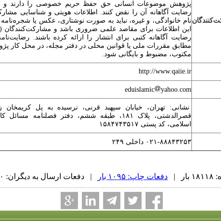
پژوهش موضوعات انسانی حق حفظ حریم خصوصی را دارند و پژو
رضایت آگاهانه آن را نقض کنند. اطلاعات هویتی و شناسایی مشارکت‌
‌کنندگان
نام خانوادگی، و غیره، نباید به صورت نوشتاری، عکس یا شجره‌نامه 
این اطلاعات برای مقاصد علمی ضروری باشد و مشارکت‌کنندگان (ی
رضایت آگاهانه کتبی برای انتشار را ارائه کرده باشند. رضایت‌نامه
مطابق مقررات ملی یا قوانین محلی در دفتر مجله، در محل کار پژوه
مکتوب، مضبوط و بایگانی شود.
http://www.qaiie.ir
eduislamic
yahoo.com
نشانی: تهران، خیابان سپهبد قرنی، نرسیده به پل کریم­خان 
قصرالدشتی، پلاک ۱۸۱، طبقه ششم، دفتر فصلنامه مسا
اسلامی، کد پستی ۱۵۸۴۷۴۳۵۱۷
۰۲۱-۸۸۸۴۳۲۵۳ داخلی ۲۴۹
ر |
دفعات چاپ: ۱۰۹۵ بار
| دفعات ارسال به دیگران: ۰ بار |