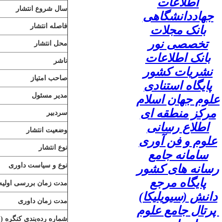
اطلاعات
سال شروع انتشار
جهاددانشگاهی
فاصله انتشار
بانک مجلات
تخصصی نور
محل انتشار
بانک اطلاعات
ناشر
نشریات کشور
صاحب امتیاز
پایگاه استنادی
مدیر مسئول
علوم جهان اسلام
مرکز منطقه ای
سردبیر
اطلاع رسانی
وضعیت انتشار
علوم و فن آوری
نوع انتشار
سامانه جامع
نوع و سیاست داوری
رسانه های کشور
پایگاه مرجع
مدت زمان بررسی اولیه 
دانش (سیویلیکا)
مدت زمان داوری
پرتال جامع علوم
شماره رده‌بندی کنگره (
C