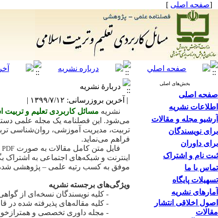
[
صفحه اصلی
]
بخش‌های اصلی
دربارۀ نشریه
صفحه اصلی
| آخرین بروزرسانی: ۱۳۹۹/۷/۱۲ |
اطلاعات نشریه
نشریه
مسائل کاربردی تعلیم و تربیت ا
آرشیو مجله و مقالات
می‌شود. این فصلنامه یک مجله علمی دستر
تربیت، مدیریت آموزشی، روان‌شناسی تربیت
برای نویسندگان
فراهم می‌نماید.
برای داوران
فایل متن کامل مقالات به صورت
PDF
ثبت نام و اشتراک
اینترنت و شبکه‌های اجتماعی به اشتراک 
موفق به کسب رتیه علمی
–
پژوهشی شده 
تماس با ما
تسهیلات پایگاه
ویژگی‌های برجسته نشریه
آمارهای نشریه
- کلیه نویسندگان نسخه‌ای از گواهی
اصول اخلاقی انتشار
- کلیه مقاله‌های پذیرفته شده در 
مقالات
- مجله داوری تخصصی و همترازخوا