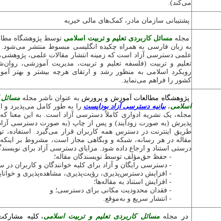
می‌کند).
پشتیبانی سازمان مادر، کمک‌های مالی خیریه
مجله
مسائل کاربردی تعلیم و تربیت اسلامی
توسط پژوهشگاه مطال
به زبان فارسی به همراه چکیده انگلیسی مبسوط منتشر می‌شود. 
علمی دسترسی آزاد است که زمینه انتشار مقالات علمی، پژوهشی، 
تعلیم و تربیت (فلسفه تعلیم و تربیت، مدیریت آموزشی، روان‌شنا
رویکرد اسلامی به منظور رشد و ارتقای هرچه بیشتر و بهتر 
کشور را فراهم می‌نماید.
پژوهشگاه مطالعات آموزش و پرورش
به عنوان ناشر مجله
مسائل ک
اسلامی
،
بیانیه دسترسی آزاد بوداپست
را به طور کامل می‌پذیرد و از
مجله، یک نشریه ادواری کاملاً دسترسی آزاد است. به این معنا که 
پذیرش (به صورت زودآیند) و پس از چاپ (به صورت دسترسی آزاد و 
طریق اینترنت در دسترس همه کاربران قرار می‌گیرد. استفاده، توز
مقاله در هر رسانه، شبکه و وبگاهی مجاز است، مشروط بر اینکه ب
درستی استناد و ارجاع داده شود.
مزایای دسترسی آزاد برای نویسندگان
- حفظ حق‌مؤلف توسط نویسندگان مقاله؛
- دسترسی رایگان و آزاد برای کلیه خوانندگان و کاربران در 
- افزایش دسترس‌پذیری، رؤیت‌پذیری، مشاهده‌پذیری و خوانایی
- افزایش استناد به مقاله‌ها؛
- فقدان محدودیت مکانی برای دسترسی؛ و
- انتشار سریع و به‌موقع.
در
مجله
مسائل کاربردی تعلیم و تربیت اسلامی
، کلیه مشارکت‌