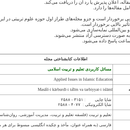
 مقاله‌‌ها را دارد.
بی برخوردار است و جزو مجله‌های طراز اول حوزه علوم تربیتی در ایر
ثیر بالایی برخوردار است.
و بین‌المللی نمایه‌سازی می‌شود.
د به صورت دسترسی آزاد منتشر می‌شوند.
اطلاعات کتابشناختی مجله
مسائل کاربردی تعلیم و تربیت اسلامی
Applied Issues in Islamic Education
Masā̓il-i kārburdī-i ta̒līm va tarbiyyat-i islāmī
شاپا چاپی : ۳۱۵۱ - ۲۵۸۸
شاپا الکترونیکی : ۴۰۷۷ - ۲۵۸۸
تعلیم و تربیت (فلسفه تعلیم و تربیت، مدیریت آموزشی، روان‌شناسی 
فارسی (به همراه عنوان، مآخذ و چکیده انگلیسی مبسوط برای هر مق