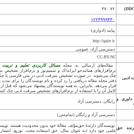
۳۷۰.۷۲
)
DD
۱۲۲۳۹۹۹۴۳۰
پیایند (ادواری)
http://qaiie.ir
دسترسی آزاد، عمومی
CC-BY-NC
مقاله‌های ارسالی به مجله
مسائل کاربردی تعلیم و تربیت 
نرم‌افزارهای همانندجو ایرانداک و سمیم‌نور و نرم‌افزار تشخیص
چک می‌شوند. در صورت تشخیص سرقت ادبی در متن فارسی یا چکید
 ادبی
دفتر مجله مقاله دریافتی را رد کرده و نام نویسندگان را برای مدت
قرار می‌دهد. بنابراین، به همه نویسندگان پیشنهاد می‌شود که قبل از
کامل آن را با استفاده از نرم‌افزارهای ت
شخیص سرقت ادبی چک کنند
 داوری و
رایگان، دسترسی آزاد
دسترسی آزاد و رایگان (تمام‌متن)
نویسندگان دارندۀ حق‌مؤلف مقالۀ خود بدون محدودیت هستند. نویسند
رنده حق
علمی خود دارد (به عنوان مثال، حق استفاده مجدد، توزیع، انتشا