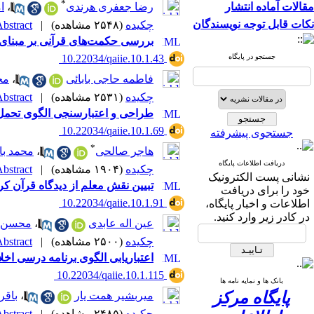
*
مقالات آماده انتشار
رضا جعفری هرندی
،
ا
نکات قابل توجه نویسندگان
چکیده
(۲۵۴۸ مشاهده)
|
bstract |
بررسی حکمت‌های قرآنی بر مبنای 
جستجو در پایگاه
‎ 10.22034/qaiie.10.1.43
فاطمه حاجی بابائی
،
مح
چکیده
(۲۵۳۱ مشاهده)
|
bstract |
طراحی و اعتبارسنجی الگوی تحمل 
‎ 10.22034/qaiie.10.1.69
جستجوی پیشرفته
*
هاجر صالحی
،
محمد با
دریافت اطلاعات پایگاه
چکیده
(۱۹۰۴ مشاهده)
|
bstract |
نشانی پست الکترونیک
تبیین نقش معلم از دیدگاه قرآن کر
خود را برای دریافت
‎ 10.22034/qaiie.10.1.91
اطلاعات و اخبار پایگاه،
در کادر زیر وارد کنید.
عین اله عابدی
،
محسن ف
چکیده
(۲۵۰۰ مشاهده)
|
bstract |
اعتباریابی الگوی برنامه درسی اخ
‎ 10.22034/qaiie.10.1.115
بانک ها و نمایه نامه ها
پایگاه مرکز
میربشیر همت یار
،
باقر
چکیده
(۲۴۸۵ مشاهده)
|
bstract |