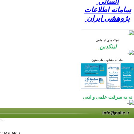
انسانی
سامانه اطلاعات
پژوهشی ایران
شبکه های اجتماعی
لینکدین
سامانه مشابهت یاب متون
نه به سرقت علمی و ادبی
766
C BY-NC)