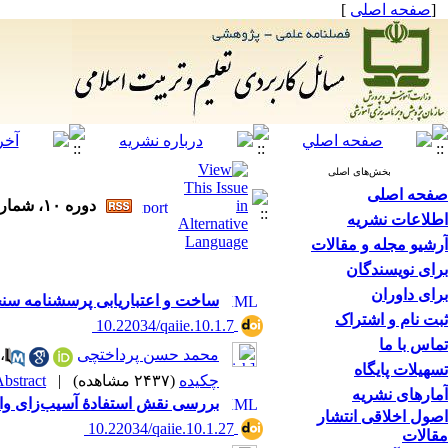
[
صفحه اصلی
]
بخش‌های اصلی
صفحه اصلی
دوره ۱۰، شماره ۱ - ( ۱۴۰۴ )
اطلاعات نشریه
آرشیو مجله و مقالات
برای نویسندگان
برای داوران
ساخت و اعتباریابی پرسشنامه سن
ثبت نام و اشتراک
‎ 10.22034/qaiie.10.1.7
تماس با ما
محمد حسن پرداختچی
،
تسهیلات پایگاه
چکیده
(۲۴۳۷ مشاهده)
|
bstract |
آمارهای نشریه
بررسی نقش استفادۀ آسیب‌زای والدی
اصول اخلاقی انتشار
‎ 10.22034/qaiie.10.1.27
مقالات