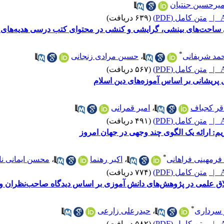
میرحسین جنتیان
A
متن کامل (PDF)
(۶۳۹ دریافت)
ساحت‌های بینشی، گرایشی و کنشی در محتوای کتب درسی هدیه‌های آس
*
مد شریفانی
،
حسین مرادی زنجانی
A
متن کامل (PDF)
(۵۶۷ دریافت)
پریشانی بر اساس آموزه‌های دین اسلام
قر کجباف
،
امیر قمرانی
A
متن کامل (PDF)
(۴۹۱ دریافت)
یم: ارائه یک الگوی چند وجهی در جهان امروز
*
رمهینی فراهانی
،
اکبر رهنما
،
محسن ایمانی نا
A
متن کامل (PDF)
(۷۷۴ دریافت)
لاق علمی در پژوهش‌های دانش آموزی بر اساس دیدگاه صاحب‌نظران و 
*
 سرداری
،
حیدرعلی زارعی
A
متن کامل (PDF)
(۵۸۲ دریافت)