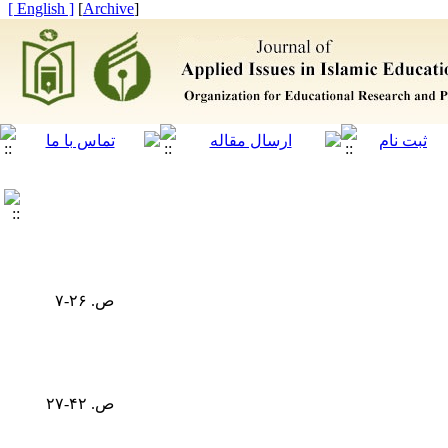
[ English ]
]
Archive
[
ص. ۲۶-۷
ص. ۴۲-۲۷