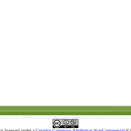
rsian site map -
English site map
- Created in 0.21 seconds with 47 queries by YEKTAWEB 4
is licensed under a
Creative Commons Attribution-NonCommercial
(C