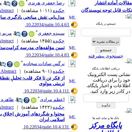
*
مقالات آماده انتشار
رضا جعفری هرندی
،
م
نکات قابل توجه نویسندگان
چکیده
(۱۰۱۱ مشاهده)
|
bstract |
مدل‌یابی نقش میانجی یادگیری سازم
جستجو در پایگاه
‎ 10.22034/qaiie.10.4.63
*
سپیده جعفری
،
مریم ق
چکیده
(۱۴۵۵ مشاهده)
|
bstract |
تبیین مؤلفه‌های مدرسه کرامت‌مدار
‎ 10.22034/qaiie.10.4.83
جستجوی پیشرفته
*
نرگس سادات سجادیه
دریافت اطلاعات پایگاه
چکیده
(۹۰۱ مشاهده)
|
Abstract |
نشانی پست الکترونیک
خود را برای دریافت
تربیتی مولوی
اطلاعات و اخبار پایگاه،
‎ 10.22034/qaiie.10.4.111
در کادر زیر وارد کنید.
*
اعظم مرادی
،
طاهره ج
چکیده
(۱۴۲۲ مشاهده)
|
bstract |
محتوا و شگرد‌های آموزش اخلاق ب
بانک ها و نمایه نامه ها
اسلامی ایران
پایگاه مرکز
‎ 10.22034/qaiie.10.4.131