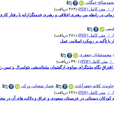
حمدصالح چنگانی
A
متن کامل (PDF)
(۳۶۳ دریافت)
انی در رابطه بین رهبری اخلاقی و رهبری خدمتگزارانه با رفتار کاری ن
بیتی
A
متن کامل (PDF)
(۲۸۱ دریافت)
 با تأکید بر رویکرد اسلامی عمل
،
محمدشایان جعفری
متن کامل (PDF)
(۳۹۰ دریافت)
از فکر تن تا فکر قلب: تحلیلِ نقطۀ افتراقِ نگاه مثبت‎گ
اویدی کلاته جعفرآبادی
،
بختیار شعبانی ورکی
A
متن کامل (PDF)
(۲۴۶ دریافت)
ه کودکان دبستانی در عربستان سعودی و عراق و دلالت های آن در مح