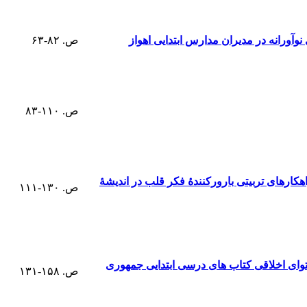
وآورانه در مدیران مدارس ابتدایی اهواز
ص. ۸۲-۶۳
ص. ۱۱۰-۸۳
رای مولوی ازگفتمان مثبت‎اندیشی نئولیبرال و تبیین راهکارهای تربیتی بارورکنندۀ فکر قلب در اندیشۀ
ص. ۱۳۰-۱۱۱
توای اخلاقی کتاب های درسی ابتدایی جمهوری
ص. ۱۵۸-۱۳۱