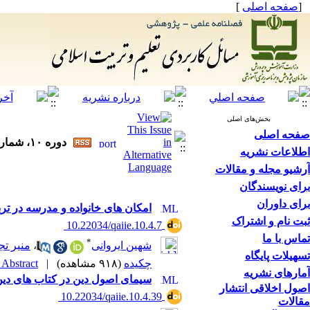
[
صفحه اصلی
]
بخش‌های اصلی
صفحه اصلی
دوره ۱۰، شماره ۴ - ( ۱۴۰۴ )
اطلاعات نشریه
آرشیو مجله و مقالات
برای نویسندگان
برای داوران
امکان های خانواده و مدرسه در ترب
ثبت نام و اشتراک
‎ 10.22034/qaiie.10.4.7
تماس با ما
*
شهین ایروانی
،
منیر تج
تسهیلات پایگاه
چکیده
(۹۱۸ مشاهده)
|
Abstract |
آمارهای نشریه
سیمای اصول دین در کتاب های دی
اصول اخلاقی انتشار
‎ 10.22034/qaiie.10.4.39
مقالات