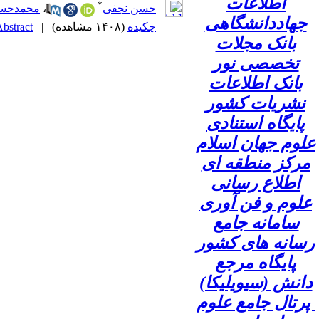
اطلاعات
*
حسن نجفی
،
محمدحسی
جهاددانشگاهی
چکیده
(۱۴۰۸ مشاهده)
|
bstract |
بانک مجلات
تخصصی نور
بانک اطلاعات
نشریات کشور
پایگاه استنادی
علوم جهان اسلام
مرکز منطقه ای
اطلاع رسانی
علوم و فن آوری
سامانه جامع
رسانه های کشور
پایگاه مرجع
دانش (سیویلیکا)
پرتال جامع علوم