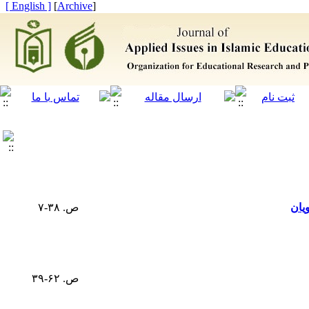
[ English ]
]
Archive
[
یان
ص. ۳۸-۷
ص. ۶۲-۳۹