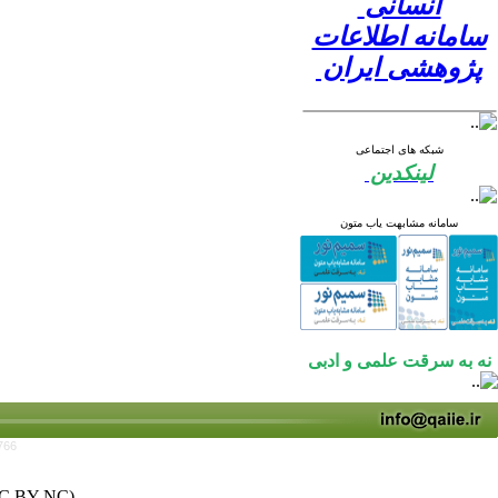
انسانی
سامانه اطلاعات
پژوهشی ایران
شبکه های اجتماعی
لینکدین
سامانه مشابهت یاب متون
نه به سرقت علمی و ادبی
766
C BY-NC)