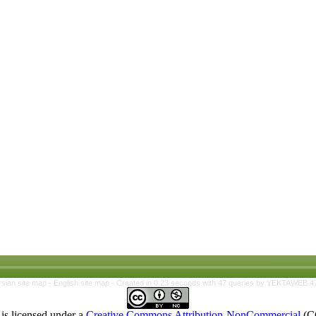
rsian site map -
English site map
- Created in 0.23 seconds with 47 queries by YEKTAWEB 4
is licensed under a
Creative Commons Attribution-NonCommercial
(C