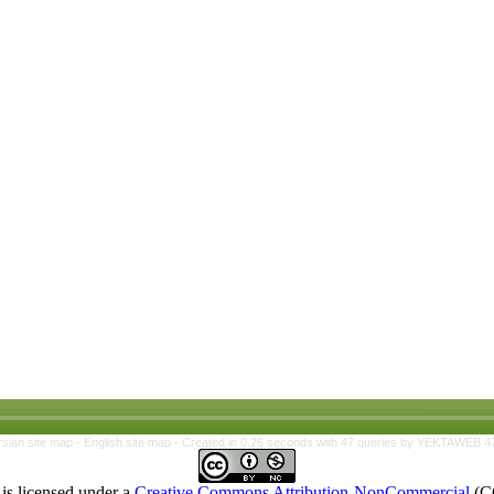
rsian site map -
English site map
- Created in 0.26 seconds with 47 queries by YEKTAWEB 4
is licensed under a
Creative Commons Attribution-NonCommercial
(C