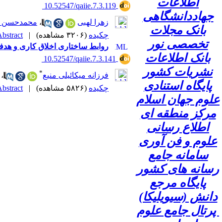
اطلاعات
‎ 10.52547/qaiie.7.3.119
جهاددانشگاهی
زهرا لهبی
،
محمدحسن ک
بانک مجلات
چکیده
(۳۲۰۶ مشاهده)
|
bstract |
تخصصی نور
روابط ساختاری اخلاق کاری و هدف
بانک اطلاعات
‎ 10.52547/qaiie.7.3.141
نشریات کشور
*
فرزانه میکائیلی منیع
،
پایگاه استنادی
چکیده
(۵۸۲۶ مشاهده)
|
bstract |
علوم جهان اسلام
مرکز منطقه ای
اطلاع رسانی
علوم و فن آوری
سامانه جامع
رسانه های کشور
پایگاه مرجع
دانش (سیویلیکا)
پرتال جامع علوم