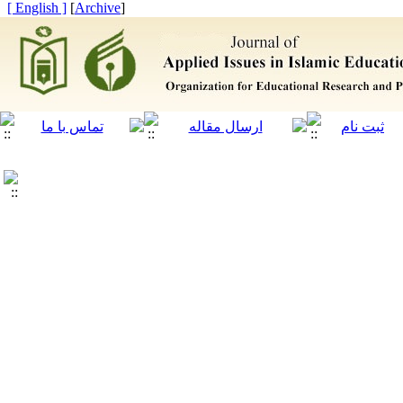
[ English ]
]
Archive
[