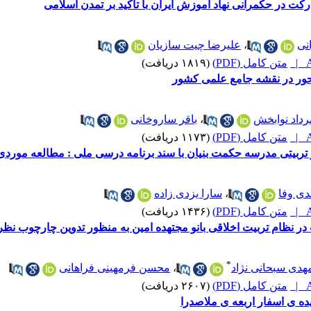
کت در حکمرانی نهاد آموزش ایران با تاکید بر تمدن اسلامی
نی
،
علیرضا چیت سازیان
A
متن کامل (PDF)
(۱۸۱۹ دریافت)
ور در نقشه جامع علمی کشور
رداد نوابخش
،
باقر ساروخانی
A
متن کامل (PDF)
(۱۱۷۳ دریافت)
ربیتی مدرسه حکمت بنیان با سند برنامه درسی ملی : مطالعه مورد
دی وفا
،
سارا یزدی زاده
A
متن کامل (PDF)
(۱۴۳۶ دریافت)
ر نظام تربیت اخلاقی بانو مجتهده امین به منظور تدوین چارچوب نظری
*
هدی سبحانی نژاد
،
محسن فرمهینی فراهانی
A
متن کامل (PDF)
(۲۶۰۷ دریافت)
ایده ی اسفار اربعه ی ملاصدرا