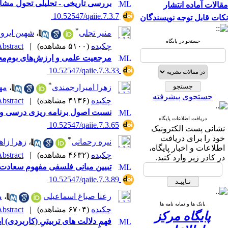
بررسی تاریخی - تحلیلی تحول مشار
مقالات آماده انتشار
‎ 10.52547/qaiie.7.3.7
نکات قابل توجه نویسندگان
*
منیر تجلی
،
شهین ایروا
جستجو در پایگاه
چکیده
(۵۱۰۰ مشاهده)
|
bstract |
مرجعیت علمی و ارزش‌های بوم‌مح
‎ 10.52547/qaiie.7.3.33
*
زهرا امیرارجمندی
،
مه
جستجوی پیشرفته
چکیده
(۴۱۳۶ مشاهده)
|
bstract |
نسبت اصول برنامه ریزی درسی و ت
دریافت اطلاعات پایگاه
‎ 10.52547/qaiie.7.3.65
نشانی پست الکترونیک
خود را برای دریافت
*
نیره رحمانی
،
زهرا زاه
اطلاعات و اخبار پایگاه،
چکیده
(۴۶۳۲ مشاهده)
|
bstract |
در کادر زیر وارد کنید.
تبیین مبانی فلسفی مفهوم سعادت د
‎ 10.52547/qaiie.7.3.89
رعنا صباغ اسماعیلی
،
م
بانک ها و نمایه نامه ها
چکیده
(۶۷۰۴ مشاهده)
|
bstract |
پایگاه مرکز
فهمِ دلالت های تربیتیِ (کاربردی) 