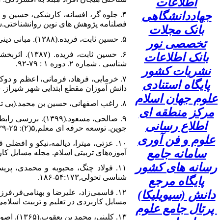
اطلاعات
جهاددانشگاهی
فصلنامه پژوهش های نوین روانشناختی.شماره ۲۹.سال هشتم: 
بانک مجلات
۵. حسین ثابت، فریده.(۱۳۸۸). مبانی دینی و روان شناختی صبر: به همراه مقیاس سنجش صبر. تهران: نشر تندیس علم.
تخصصی نور
۶. حسین ثا
بانک اطلاعات
شناسی . شماره ۲. دوره ۱ : ۷۹-۹۲.
نشریات کشور
پایگاه استنادی
دانش آموزان مقطع ابتدایی شهر شیراز.
علوم جهان اسلام
۸. راغب اصفهانی، حسین بن محمد.(بی تا). فرهنگ قرانی راغب. ترجمه جهانگیر ولد بیگی(۱۳۹۶).تهران: نشر آراس.
مرکز منطقه ای
۹. صالحی، مسعود
اطلاع رسانی
جوین. توسعه حرفه ای معلم,۵(۲): ۲۵-۳۹.
علوم و فن آوری
سامانه جامع
آموزه‌های تربیتی اسلام. مجله مسایل کاربردی د
رسانه های کشور
شناسی تحولی,۵۴:۱۷۳-۱۸۶.
پایگاه مرجع
دانش (سیویلیکا)
مسایل کاربردی در تعلیم و تربیت اسلامی. ۴(۱):۱۱۷-۴۴
پرتال جامع علوم
۱۳. کلینی، محمد بن یعقوب.(۱۳۶۵). اصول کافی .جلد دوم. تهران : دار الکتب الاسلامیه.