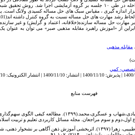
قرار گرفتند. اموزش صبر به عنوان مداخله در طی ۱۰ جلسه بر گروه آزمایشی اجرا شد.
بزار اندازه گیری ، مقیاس سبک های حل مساله کسیدی ولانگ است. ی
 لحاظ رشد مهارت های حل مساله نسبت به گروه کنترل داشته اند(
.01
 مهارت حل مساله سازنده(خلاقانه، اعتماد و گرایش) و غیر سازنده(
نابراین از «اموزش راهبرد مقابله مذهبی صبر» می توان به عنوان ی
مقابله مذهبی
صصي- كمي
فهرست منابع
۲. اسمعیلی،معصومه، دهدست، کوثر، قبادی،شهاب و عسگری،محمد.(۱۳۹۹). مطا
دوم و سوم مراجعان. مجله مسائل کاربردی تعلیم و تربیت اسلامی,۴(پیاپی ۱۷).۷-
۳. برمال، فرید، صالحی فدردی، جواد، و طبیبی، زهرا (۱۳۹۷). اثربخشی آموزش ذهن آگاهی ب
لعات روانشناختی، ۱۴(۲)، ۱۰۷-۹۱.