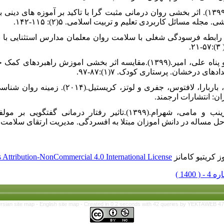
۱۴. گلندوز، پری ملکی، سرداری، باقر.(۱۳۹۹). اثر بخشی روان درمانی مثبت گرا با تاکید بر آموزه
ه مسائل کاربردی تعلیم و تربیت اسلامی. ۵(۲): ۱۱۵-۱۴۲.
. مطلبی، کبری، کیانی، قمر. (۱۳۹۶). رابطه فرسودگی شغلی با سلامت روان معلمان مدارس اس
۱۶. نوح پور،عسگر، اقدسی، علی نقی و پناه علی، امیر.(۱۳۹۹).مقایسه اثر بخشی امو
درخشان. پرستاری کودک. ۷(۱):۸۷-۹۷.
۱۷. نولن هوکسما، سوزان، فردریکسون، باربارا، لافتوس، جفری
۱۸. یارویسی، فهیمه، میهن دوست، زینب و مامی، شهرام.(۱۳۹۹).تاثیر رفتار 
ه در دانش اموزان مبتلا به افسردگی. مدیریت ارتقای سلامت,۱۰(۱):۷۳-۶۰.
 کریتیو کامانز
Attribution-NonCommercial 4.0 International License
rsian site map -
English site map
- Created in 0.2 seconds with 42 queries by YEKTAWEB 4