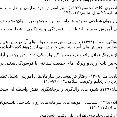
۴. جلوه گر، افسانه، کارشکی، حسین و اصغری نکاح، محسن.(۱۳۹۲). تاثیر اموزش خو
۱۱۶-۱۳۶.
بت، فریده. (۱۳۸۷). اثربخشی آموزش صبر بر اضطراب، افسردگی و شادکامی . فصلنام
۷. خرمایی، فرهاد، فرمانی، اعظم و دوکوهکی، نجمه. (۱۳۹۳). بررسی نقش صبر و مؤلفه‌های
 ششمین همایش ملی آسیب‌شناسی خانواده، تهران:پژوهشکده خانواده د
.(۱۳۹۹). بررسی رابطه بین تاب آوری و ویژگی های جمعیت شناختی با فرسودگی شغ
۱۰. عزتی، میترا، دیالمه،نیکو و افضلی قادی، منا.(۱۳۹۸). رفتار فرا‌نقشی در سازمان‌های آموز
رتعلیم و تربیت اسلامی,۴(۱):۸۷-۱۱۶.
۱۱. فولاد چنگ، محبوبه و محمدی، پریسا.(۱۳۹۶). شیوه های والدگری و پرخاشگری: نقش و
۱۲. قاسمی‌زاد، علیرضا و بهنامی‌فر،فرزانه.(۱۳۹۸). شناسایی مولفه های سرمایه های روان شناخ
۱.