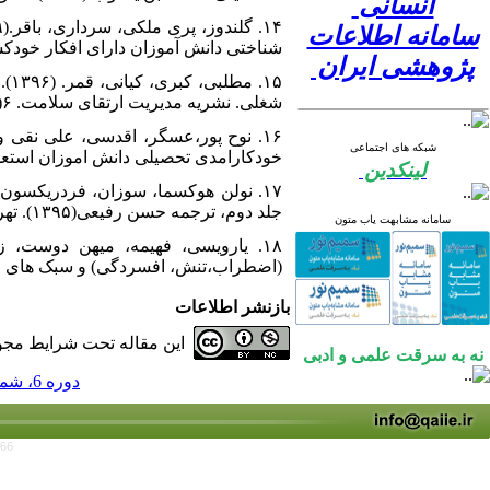
انسانی
سامانه اطلاعات
شناختی دانش آموزان دارای افکار خودکشی. مجل
پژوهشی ایران
۱۵
شغلی. نشریه مدیریت ارتقای سلامت. ۶( ۳):۵۷-۲۱.
شبکه های اجتماعی
خودکارامدی تحصیلی دانش اموزان استعدادهای 
لینکدین
جلد دوم، ترجمه حسن رفیعی(۱۳۹۵). تهران: انتشارات ارجمند.
سامانه مشابهت یاب متون
(اضطراب،تنش، افسردگی) و سبک های حل مسال
بازنشر اطلاعات
این مقاله تحت شرایط مجوز
نه به سرقت علمی و ادبی
دوره 6، شماره 4 - ( 1400 )
766