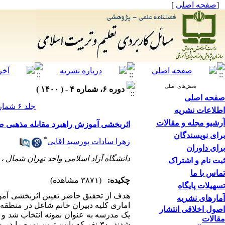
[
صفحه اصلی
]
بخش‌های اصلی
دوره ۶، شماره ۴ - ( ۱۴۰۰ )
صفحه اصلی
جلد ۶ شماره ۴ صفحات ۳۰-۷
اطلاعات نشریه
آرشیو مجله و مقالات
اثربخشی آموزش راهبرد مقابله مذهبی ص
برای نویسندگان
*
زهرا سادات پورسید اقایی
برای داوران
دانشگاه آزاد اسلامی واحد تهران شمال ،
ثبت نام و اشتراک
تماس با ما
چکیده:
(۳۸۷۱ مشاهده)
تسهیلات پایگاه
هدف از تحقیق حاضر تعیین اثربخشی آمو
آمارهای نشریه
اصول اخلاقی انتشار
مقالات
شدند. ۳۰ نفر که پایین ترین نم