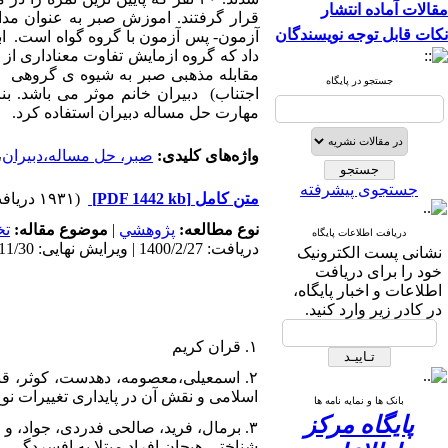
مقالات آماده انتشار
نکات قابل توجه نویسندگان
آزمون- پس آزمون با گروه گواه است. ا
داد که گروه ازمایش تفاوت معناداری از
مقابله مذهبی صبر به شیوه ی گروهی بر
جستجو در پایگاه
اجتناب) دبیران خانم موثر می باشد. ب
مهارت حل مساله دبیران استفاده کرد.
واژه‌های کلیدی:
صبر، حل مساله،دبیران
،
جستجوی پیشرفته
متن کامل
[PDF 1442 kb]
(۱۹۳۱ دریافت)
نوع مطالعه:
پژوهشي
|
موضوع مقاله:
تخ
دریافت اطلاعات پایگاه
دریافت: 1400/2/27 | ویرایش نهایی: 1400/11/30 | پذیرش: 1400/11/10 | انتشار: 1400/11/10 | انتشار الکترونیک: 1400/11/10
نشانی پست الکترونیک
خود را برای دریافت
اطلاعات و اخبار پایگاه،
در کادر زیر وارد کنید.
۱. قران کریم
اسلامی و نقش آن در پایداری تغییرات نوع اول،
بانک ها و نمایه نامه ها
پایگاه مرکز
شناختی هیجان افراد مبتلا به افسردگی. مجله مطا