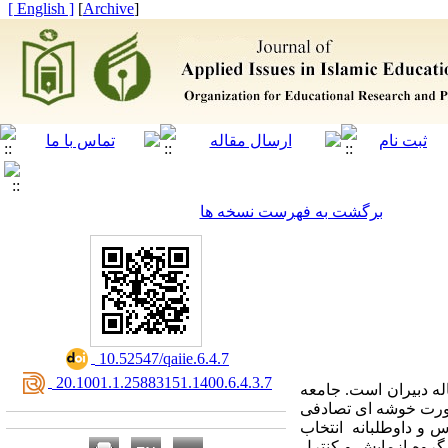
[ English ]
]
Archive
[
برگشت به فهرست نسخه ها
‎ 10.52547/qaiie.6.4.7
‎ 20.1001.1.25883151.1400.6.4.3.7
ه دبیران است. جامعه
 ابتدا به صورت خوشه ای تصادفی
ن این مدرسه، ۵۰ نفر به صورت در دسترس و داوطلبانه انتخاب
و گروه ازمایش و کنترل