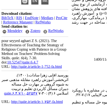
 روش تحقیق شبه آزمایشی از نوع پیش
افته های پژوهش نشان
p<0
) و آموزش راهبرد
Download citation:
 درماندگی، مهارگری،
ProCite
|
Medlars
|
EndNote
|
RIS
|
BibTeX
|
Reference Manager
|
RefWorks
ک مداخله در جهت رشد
Send citation to:
Mendeley
Zotero
RefWorks
pour seyyed aghaei Z S.
(2021).
The
Effectiveness of Teaching the Strategy of
Religious Coping with Patience in a Group
Method on Teachers’ Problem-Solving
Skills.
qaiie
.
6
(4)
, 7-30.
doi:
10.52547/qaiie.6.4.7
URL:
http://qaiie.ir/article-1-752-fa.html
پورسید اقایی زهرا سادات.
(۱۴۰۰).
اثربخشی آموزش راهبرد مقابله مذهبی صبر
به شیوه گروهی بر مهارت حل مساله
دبیران مسائل كاربردي تعليم و تربيت
لعه کیفی الگوی سهم‌گذاری در مشاوره با رویکرد
اسلامي ۶ (۴) :۳۰-۷
۱۰,۵۲۵۴۷/qaiie.۶.۴.۷
۳۲.
URL:
http://qaiie.ir/article-۱-۷۵۲-fa.html
ر نشخوار ذهنی، شیوه حل مساله و تنظیم