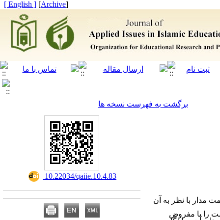
[ English ]
]
Archive
[
برگشت به فهرست نسخه ها
‎ 10.22034/qaiie.10.4.83
 مدار با نظر به آن
ت را با مفروض