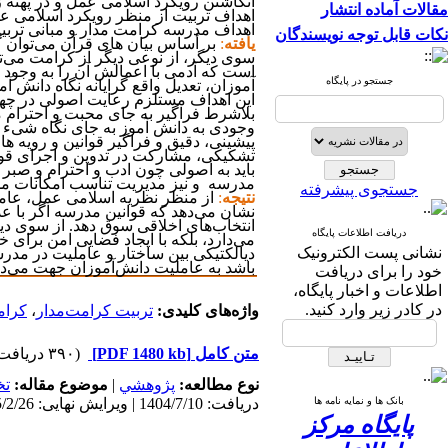
انگاشتن رویکرد اسلامی عمل و در پهنه زند
مقالات آماده انتشار
اهداف تربیت از منظر رویکرد اسلامی عمل
اهداف مدرسه کرامت مدار و مبانی تربی
نکات قابل توجه نویسندگان
یافته
:
بر أساس بیان های قرآن می‌توان گ
سوی دیگر، از نوعی دیگر از کرامت می‌ت
است که آدمی با اعمالش آن را به وجود
جستجو در پایگاه
آموزان، تعدیل واقع گرایانه نگاه دانش 
این اهداف مستلزم رعایت اصولی در چها
بلاشرط فراگیر به جای محبت و احترام مش
وجودی به دانش آموز به جای نگاه شیء گ
پیشینی، دقیق و فراگیر قوانین و رویه ها
تشکیکی، مشارکت در تدوین و اجرای قوان
باید به اصولی چون ادب و احترام و صبر 
مدرسه و نیز مدیریت تناسب امکانات مدر
جستجوی پیشرفته
نتیجه
:
از منظر نظریه اسلامی عمل،
عام
نشان می‌دهد که قوانین مدرسه اگر با ع
انتخاب‌های اخلاقی سوق دهد. از سوی دی
دریافت اطلاعات پایگاه
می‌دارد، بلکه با ایجاد فضایی امن برای 
نشانی پست الکترونیک
دیالکتیکی بین ساختار و عاملیت
در مدرس
باشد به عاملیت دانش‌آموزان جهت می‌ده
خود را برای دریافت
اطلاعات و اخبار پایگاه،
در کادر زیر وارد کنید.
واژه‌های کلیدی:
تربیت کرامت‌مدار
،
کرام
متن کامل
[PDF 1480 kb]
(۳۹۰ دریافت)
نوع مطالعه:
پژوهشي
|
موضوع مقاله:
تخ
بانک ها و نمایه نامه ها
دریافت: 1404/7/10 | ویرایش نهایی: 1405/2/26 | پذیرش: 1404/9/19 | انتشار: 1404/10/5 | انتشار الکترونیک: 1404/10/5
پایگاه مرکز