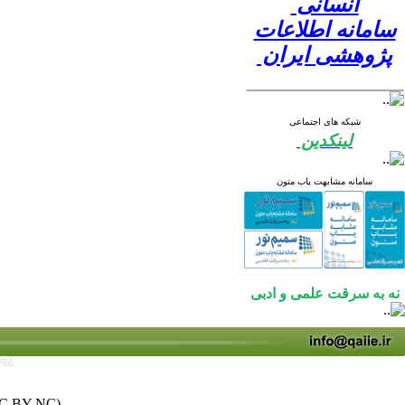
انسانی
سامانه اطلاعات
پژوهشی ایران
شبکه های اجتماعی
لینکدین
سامانه مشابهت یاب متون
نه به سرقت علمی و ادبی
766
C BY-NC)