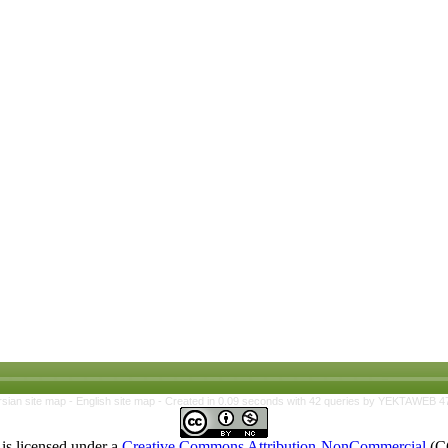
rsian site map -
English site map
- Created in 0.09 seconds with 42 queries by YEKTAWEB 4
is licensed under a
Creative Commons Attribution-NonCommercial
(C