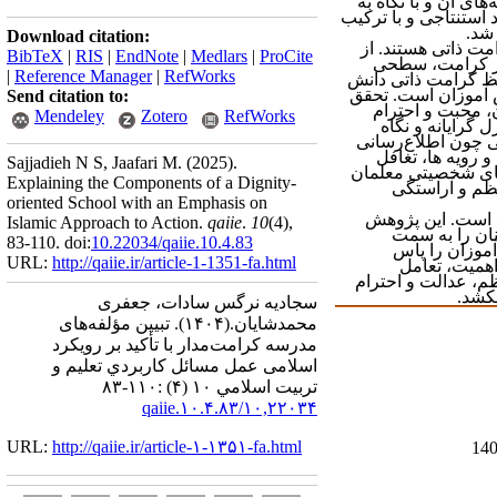
ای آن و با نگاه به
 استنتاجی و با ترکیب
شد.
Download citation:
مت ذاتی هستند. از
BibTeX
|
RIS
|
EndNote
|
Medlars
|
ProCite
 از کرامت، سطحی
|
Reference Manager
|
RefWorks
فظ کرامت ذاتی دانش
ش آموزان است. تحقق
Send citation to:
 محبت و احترام
Mendeley
Zotero
RefWorks
 گرایانه و نگاه
ی چون اطلاع‌رسانی
و رویه ها، تغافل
Sajjadieh N S, Jaafari M.
(2025).
یهای شخصیتی معلمان
Explaining the Components of a Dignity-
نظم و آراستگی
oriented School with an Emphasis on
 است. این پژوهش
Islamic Approach to Action.
qaiie
.
10
(4)
,
نان را به سمت
83-110. doi:
10.22034/qaiie.10.4.83
آموزان را پاس
URL:
http://qaiie.ir/article-1-1351-fa.html
اهمیت،
تعامل
م، عدالت و احترام
بکشد.
سجادیه نرگس سادات، جعفری
محمدشایان.
(۱۴۰۴).
تبیین مؤلفه‌های
مدرسه کرامت‌مدار با تأکید بر رویکرد
اسلامی عمل مسائل كاربردي تعليم و
تربيت اسلامي ۱۰ (۴) :۱۱۰-۸۳
۱۰,۲۲۰۳۴/qaiie.۱۰.۴.۸۳
URL:
http://qaiie.ir/article-۱-۱۳۵۱-fa.html