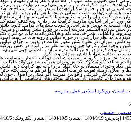
گی آدمی تحلیل و معنا کنیم. در گام دوم با نظر به این مفهوم و مؤلفه‌ه
، اهداف مدرسه کرامت‌مدار را تبیین می‌کنیم. در نهایت نیز با رویکرد
ت، اصولی در چهار حوزه تشکیل دهنده اتمسفر مدرسه استنتاج خواهند 
فت همه انسان‌ها در خلقت انسانی خویش با هم برابر بوده و دارای کرا
وان سخن گفت و آن را کرامت ثانویه و یا اکتسابی نام نهاد. این سطح
 می‌آورد. بر این اساس، مدرسه کرامت مدار دارای سه هدف عمده ح
آموزان نسبت به خویش و نیز ایجاد و تقویت بسترهای کرامت ثانویه دان
ر بخش سازنده اتمسفر مدرسه است. در حوزه بینش معلمان و مربیان،
روط و انتخابی، همراهی همدلانه و هدایتگرایانه به جای مچ‌گیری کنترل
ونه باید مد نظر قرار گیرد. در حوزه قوانین و رویه های مدرسه، اصول
 به دانش آموزان، در نظر داشتن معیار عدالت در تدوین و اجرای قوانین 
ین و وجود سازوکارهیا جبران باید مد نظر قرار گیرد. در بخش ویژگ
و تامل توجه کرد و در بخش کالبد مدرسه باید به اصولی چون تمییزی، 
سه با تعداد و شرایط دانش آموزان توجه کرد.
لیت دانش‌آموز
در گرو به رسمیت شناخت دوگانه «اختیار و مسئولیت»
دالت، شفافیت و مشارکت دانش‌آموزان همراه باشد می‌تواند عاملیت آ
گر،
نگاه وجودی معلمان
به جای نگاه ابزاری، نه تنها کرامت ذاتی دانش‌
خطا و اصلاح، زمینه تقویت کرامت اکتسابی را فراهم می‌کند. نکته حائز 
ه است. ساختار فیزیکی و قوانین مدرسه اگر مبتنی بر اصولی چون نظ
د و هم‌زمان، عاملیت آنان می‌تواند ساختارهای نامناسب را به چالش 
ت انسان
،
رویکرد اسلامی عمل
،
مدرسه
صصي - فلسفي