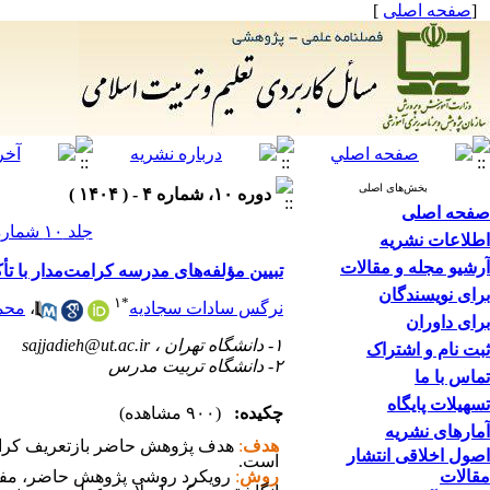
[
صفحه اصلی
]
بخش‌های اصلی
دوره ۱۰، شماره ۴ - ( ۱۴۰۴ )
صفحه اصلی
جلد ۱۰ شماره ۴ صفحات ۱۱۰-۸۳
اطلاعات نشریه
آرشیو مجله و مقالات
تبیین مؤلفه‌های مدرسه کرامت‌مدار با تأ
برای نویسندگان
۱
*
نرگس سادات سجادیه
،
محم
برای داوران
۱- دانشگاه تهران ،
sajjadieh@ut.ac.ir
ثبت نام و اشتراک
۲- دانشگاه تربیت مدرس
تماس با ما
تسهیلات پایگاه
چکیده:
(۹۰۰ مشاهده)
آمارهای نشریه
هدف
:
هدف پژوهش حاضر بازتعریف کرامت
اصول اخلاقی انتشار
است.
مقالات
روش
:
رویکرد روشی پژوهش حاضر، مفهوم