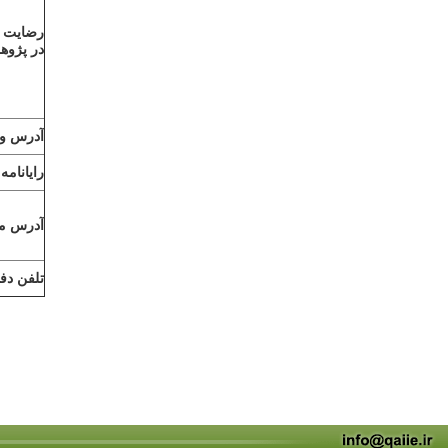
رضایت آ
در پژو
آدرس وب
رایانامه
آدرس مک
تلفن دف