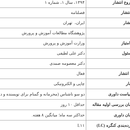
ع انتشار
۱۳۹۴، سال ۱، شماره ۱
تشار
فصلنامه
شار
ایران، تهران
پژوهشگاه مطالعات آموزش و پرورش
تیاز
وزارت آموزش و پرورش
ئول
دکتر علی لطیفی
دکتر معصومه صمدی
نتشار
فعال
ار
چاپی و الکترونیکی
یاست داوری
دو سو ناشناس (محرمانه و گمنام برای نویسنده و داو
ن بررسی اولیه مقاله
حداقل ۱۰
روز
ن داوری
حداکثر سه ماه؛ میانگین ۸ هفته.
ه‌بندی کنگره (
LC
)
L۱۱