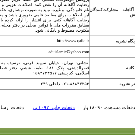
رضایت آگاهانه آن را نقض کنند. اطلاعات هویتی و ش
گاهانه مشارکت‌کنندگان
نام خانوادگی، و غیره، نباید به صورت نوشتاری، عک
هش
این اطلاعات برای مقاصد علمی ضروری باشد و مشا
رضایت آگاهانه کتبی برای انتشار را ارائه کرده با
مطابق مقررات ملی یا قوانین محلی در دفتر مجله، د
مکتوب، مضبوط و بایگانی شود.
http://www.qaiie.ir
گاه نشریه
eduislamic
yahoo.com
نشانی: تهران، خیابان سپهبد قرنی، نرسیده به
اتبه
قصرالدشتی، پلاک ۱۸۱، طبقه ششم،
اسلامی، کد پستی ۱۵۸۴۷۴۳۵۱۷
تر نشریه
۰۲۱-۸۸۸۴۳۲۵۳ داخلی ۲۴۹
دفعات مشاهده: ۱۸۰۹۰ بار |
دفعات چاپ: ۱۰۹۳ بار
| دفعات ارسال به د