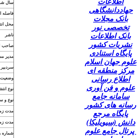
اطلاعات
سال شرو
جهاددانشگاهی
فاصله ان
بانک مجلات
محل انت
تخصصی نور
بانک اطلاعات
ناشر
نشریات کشور
صاحب ام
پایگاه استنادی
مدیر مس
علوم جهان اسلام
سردبیر
مرکز منطقه ای
اطلاع رسانی
وضعیت ا
علوم و فن آوری
نوع انتش
سامانه جامع
نوع و س
رسانه های کشور
مدت زما
پایگاه مرجع
دانش (سیویلیکا)
مدت زما
پرتال جامع علوم
شماره رد