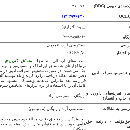
ه‌بندی دیویی (
DDC
)
۳۷۰.۷۲
۱۲۲۳۹۹۹۴۳۰
OCL
پیایند (ادواری)
http://qaiie.ir
گاه
ترسی
دسترسی آزاد، عمومی
CC-BY-NC
 انتشار
مقاله‌های ارسالی به مجله
مسائل کاربردی تع
نرم‌افزارهای همانندجو ایرانداک و سمیم‌نور و ن
چک می‌شوند. در صورت تشخیص سرقت ادبی در متن 
ار تشخیص سرقت ادبی
دفتر مجله مقاله دریافتی را رد کرده و نام نویسندگ
قرار می‌دهد. بنابراین، به همه نویسندگان پیشنهاد م
کامل آن را با استفاده از نرم‌افزارهای ت
شخیص سرقت 
شار (هزینه‌های داوری و
رایگان، دسترسی آزاد
ی چاپ و انتشار)
رسی به مقالات
دسترسی آزاد و رایگان (تمام‌متن)
نویسندگان دارندۀ حق‌مؤلف مقالۀ خود بدون محدودیت
ق‌مؤلف / دارنده حق
علمی خود دارد (به عنوان مثال، حق استفاده مجدد
ف
می‌کند).