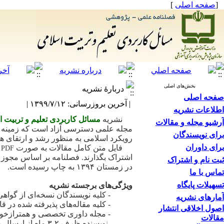
[
صفحه اصلی
]
بخش‌های اصلی
دربارۀ نشریه
صفحه اصلی
| آخرین بروزرسانی: ۱۳۹۹/۷/۱۲ |
اطلاعات نشریه
نشریه
مسائل کاربردی تعلیم و تربیت 
آرشیو مجله و مقالات
مجله علمی دسترسی آزاد است که زمینه انت
برای نویسندگان
رویکرد اسلامی به منظور رشد و ارتقای ه
برای داوران
فایل متن کامل مقالات به صورت
PDF
اشتراک بگذارند. فصلنامه بر اساس مجوز
ثبت نام و اشتراک
در زمستان
۱۳۹۴
به چاپ رسیده است.
تماس با ما
تسهیلات پایگاه
ویژگی‌های برجسته نشریه
- کلیه نویسندگان نسخه‌ای از گواهی
آمارهای نشریه
- کلیه مقاله‌های پذیرفته شده در 
اصول اخلاقی انتشار
- مجله داوری تخصصی و همترازخوا
مقالات
- نویسنده ظرف ۲-۳ ماه از ارسال مقاله، اعلان پذیرش یا رد آن را دریافت می‌کند.