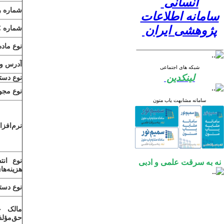
انسانی
شماره رد
سامانه اطلاعات
پژوهشی ایران
شماره
C
نوع ماده
آدرس وب
شبکه های اجتماعی
لینکدین
نوع دس
نوع مجوز
سامانه مشابهت یاب متون
نرم‌افز
نوع انت
نه به سرقت علمی و ادبی
هزینه‌ها
نوع دست
مالک ح
حق‌مؤل