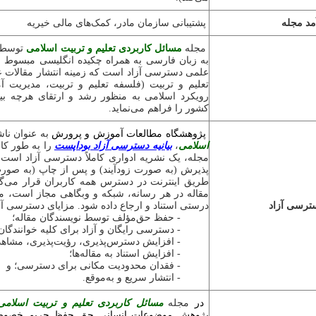
مد مجله
پشتیبانی سازمان مادر، کمک‌های مالی خیریه
مجله
مسائل کاربردی تعلیم و تربیت اسلامی
توسط پ
به زبان فارسی به همراه چکیده انگلیسی مبسوط م
علمی دسترسی آزاد است که زمینه انتشار مقالات 
تعلیم و تربیت (فلسفه تعلیم و تربیت، مدیریت آم
رویکرد اسلامی به منظور رشد و ارتقای هرچه 
کشور را فراهم می‌نماید.
پژوهشگاه مطالعات آموزش و پرورش
به عنوان نا
اسلامی
،
بیانیه دسترسی آزاد بوداپست
را به طور کام
مجله، یک نشریه ادواری کاملاً دسترسی آزاد است. ب
پذیرش (به صورت زودآیند) و پس از چاپ (به صورت 
طریق اینترنت در دسترس همه کاربران قرار می‌گیرد
مقاله در هر رسانه، شبکه و وبگاهی مجاز است، مش
سترسی آزاد
درستی استناد و ارجاع داده شود.
مزایای دسترسی آزاد
- حفظ حق‌مؤلف توسط نویسندگان مقاله؛
- دسترسی رایگان و آزاد برای کلیه خوانندگا
- افزایش دسترس‌پذیری، رؤیت‌پذیری، مشاهده‌پ
- افزایش استناد به مقاله‌ها؛
- فقدان محدودیت مکانی برای دسترسی؛ و
- انتشار سریع و به‌موقع.
در
مجله
مسائل کاربردی تعلیم و تربیت اسلامی
پژوهش موضوعات انسانی حق حفظ حریم خصوصی ر