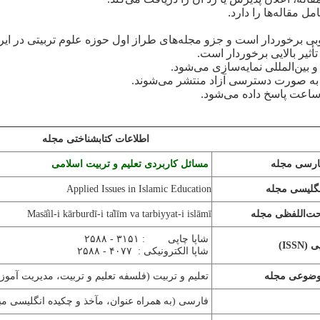
 مقاله‌‌ها را دارد.
وبی برخوردار است و جزو مجله‌های طراز اول حوزه علوم تربیتی در ای
ثیر بالایی برخوردار است.
و بین‌المللی نمایه‌سازی می‌شود.
د به صورت دسترسی آزاد منتشر می‌شوند.
اطلاعات کتابشناختی مجله
ارسی مجله
مسائل کاربردی تعلیم و تربیت اسلامی
نگلیسی مجله
Applied Issues in Islamic Education
حت‌اللفظی مجله
Masā̓il-i kārburdī-i ta̒līm va tarbiyyat-i islāmī
شاپا چاپی : ۳۱۵۱ - ۲۵۸۸
ی (
ISSN
)
شاپا الکترونیکی : ۴۰۷۷ - ۲۵۸۸
وضوعی مجله
تعلیم و تربیت (فلسفه تعلیم و تربیت، مدیریت آموز
فارسی (به همراه عنوان، مآخذ و چکیده انگلیسی مب