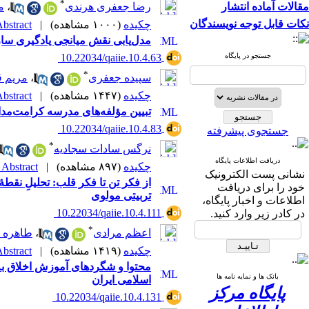
*
مقالات آماده انتشار
رضا جعفری هرندی
،
م
نکات قابل توجه نویسندگان
چکیده
(۱۰۰۰ مشاهده)
|
bstract |
مدل‌یابی نقش میانجی یادگیری سازم
جستجو در پایگاه
‎ 10.22034/qaiie.10.4.63
*
سپیده جعفری
،
مریم ق
چکیده
(۱۴۴۷ مشاهده)
|
bstract |
تبیین مؤلفه‌های مدرسه کرامت‌مدار
‎ 10.22034/qaiie.10.4.83
جستجوی پیشرفته
*
نرگس سادات سجادیه
دریافت اطلاعات پایگاه
چکیده
(۸۹۷ مشاهده)
|
Abstract |
نشانی پست الکترونیک
خود را برای دریافت
تربیتی مولوی
اطلاعات و اخبار پایگاه،
‎ 10.22034/qaiie.10.4.111
در کادر زیر وارد کنید.
*
اعظم مرادی
،
طاهره ج
چکیده
(۱۴۱۹ مشاهده)
|
bstract |
محتوا و شگرد‌های آموزش اخلاق ب
بانک ها و نمایه نامه ها
اسلامی ایران
پایگاه مرکز
‎ 10.22034/qaiie.10.4.131