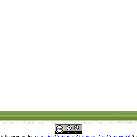
rsian site map -
English site map
- Created in 0.21 seconds with 47 queries by YEKTAWEB 4
is licensed under a
Creative Commons Attribution-NonCommercial
(C