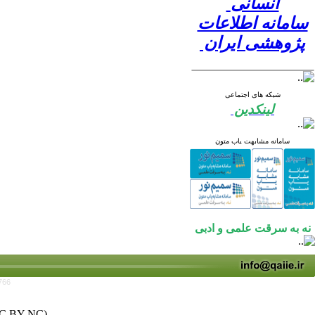
انسانی
سامانه اطلاعات
پژوهشی ایران
شبکه های اجتماعی
لینکدین
سامانه مشابهت یاب متون
نه به سرقت علمی و ادبی
766
C BY-NC)