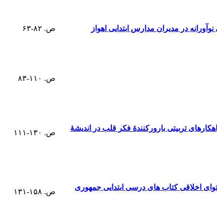
وآورانه در مدیران مدارس ابتدایی اهواز
ص. ۸۲-۶۳
ص. ۱۱۰-۸۳
رای مولوی ازگفتمان مثبت‎اندیشی نئولیبرال و تبیین راهکارهای تربیتی بارورکنندۀ فکر قلب در اندیشۀ
ص. ۱۳۰-۱۱۱
توای اخلاقی کتاب های درسی ابتدایی جمهوری
ص. ۱۵۸-۱۳۱