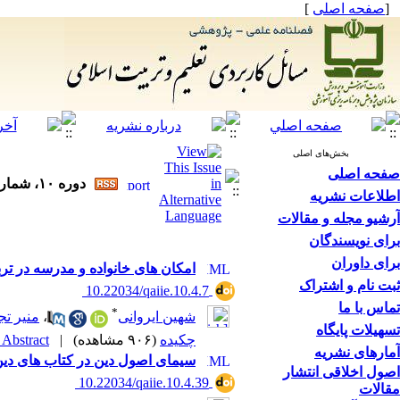
[
صفحه اصلی
]
بخش‌های اصلی
صفحه اصلی
دوره ۱۰، شماره ۴ - ( ۱۴۰۴ )
اطلاعات نشریه
آرشیو مجله و مقالات
برای نویسندگان
برای داوران
امکان های خانواده و مدرسه در ترب
ثبت نام و اشتراک
‎ 10.22034/qaiie.10.4.7
تماس با ما
*
شهین ایروانی
،
منیر تج
تسهیلات پایگاه
چکیده
(۹۰۶ مشاهده)
|
Abstract |
آمارهای نشریه
سیمای اصول دین در کتاب های دی
اصول اخلاقی انتشار
‎ 10.22034/qaiie.10.4.39
مقالات