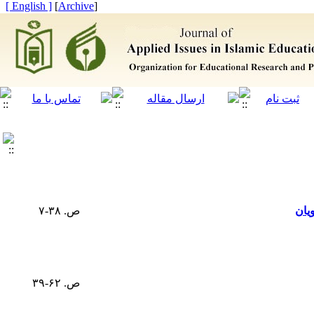
[ English ]
]
Archive
[
یان
ص. ۳۸-۷
ص. ۶۲-۳۹