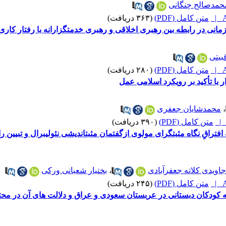
حمدصالح چنگانی
A
متن کامل (PDF)
(۳۶۳ دریافت)
انی در رابطه بین رهبری اخلاقی و رهبری خدمتگزارانه با رفتار کاری ن
بیتی
A
متن کامل (PDF)
(۲۸۰ دریافت)
 با تأکید بر رویکرد اسلامی عمل
،
محمدشایان جعفری
متن کامل (PDF)
(۳۹۰ دریافت)
از فکر تن تا فکر قلب: تحلیلِ نقطۀ افتراقِ نگاه مثبت‎گ
اویدی کلاته جعفرآبادی
،
بختیار شعبانی ورکی
A
متن کامل (PDF)
(۲۴۵ دریافت)
ه کودکان دبستانی در عربستان سعودی و عراق و دلالت های آن در مح