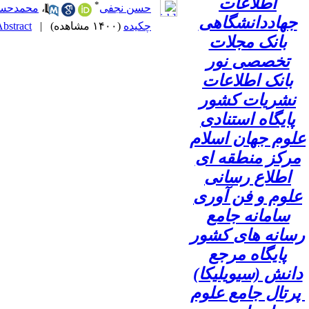
اطلاعات
*
حسن نجفی
،
محمدحسی
جهاددانشگاهی
چکیده
(۱۴۰۰ مشاهده)
|
bstract |
بانک مجلات
تخصصی نور
بانک اطلاعات
نشریات کشور
پایگاه استنادی
علوم جهان اسلام
مرکز منطقه ای
اطلاع رسانی
علوم و فن آوری
سامانه جامع
رسانه های کشور
پایگاه مرجع
دانش (سیویلیکا)
پرتال جامع علوم