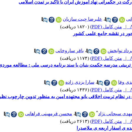
کت در حکمرانی نهاد آموزش ایران با تاکید بر تمدن اسلامی
نی
،
علیرضا چیت سازیان
A
متن کامل (PDF)
(۱۸۲۰ دریافت)
ور در نقشه جامع علمی کشور
رداد نوابخش
،
باقر ساروخانی
A
متن کامل (PDF)
(۱۱۷۴ دریافت)
ربیتی مدرسه حکمت بنیان با سند برنامه درسی ملی : مطالعه مورد
دی وفا
،
سارا یزدی زاده
A
متن کامل (PDF)
(۱۴۳۶ دریافت)
ر نظام تربیت اخلاقی بانو مجتهده امین به منظور تدوین چارچوب نظری
*
هدی سبحانی نژاد
،
محسن فرمهینی فراهانی
A
متن کامل (PDF)
(۲۶۱۳ دریافت)
ایده ی اسفار اربعه ی ملاصدرا