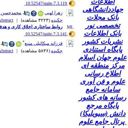
اطلاعات
‎ 10.52547/qaiie.7.3.119
جهاددانشگاهی
زهرا لهبی
،
محمدحسن ک
بانک مجلات
چکیده
(۳۲۲۳ مشاهده)
|
bstract |
تخصصی نور
روابط ساختاری اخلاق کاری و هدف
بانک اطلاعات
‎ 10.52547/qaiie.7.3.141
نشریات کشور
*
فرزانه میکائیلی منیع
،
پایگاه استنادی
چکیده
(۵۸۳۶ مشاهده)
|
bstract |
علوم جهان اسلام
مرکز منطقه ای
اطلاع رسانی
علوم و فن آوری
سامانه جامع
رسانه های کشور
پایگاه مرجع
دانش (سیویلیکا)
پرتال جامع علوم