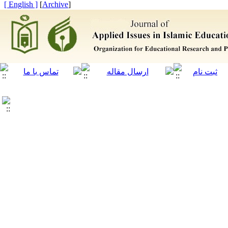
[ English ]
]
Archive
[