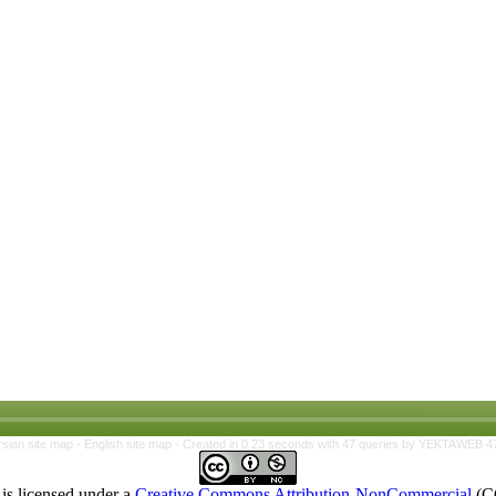
rsian site map -
English site map
- Created in 0.23 seconds with 47 queries by YEKTAWEB 4
is licensed under a
Creative Commons Attribution-NonCommercial
(C