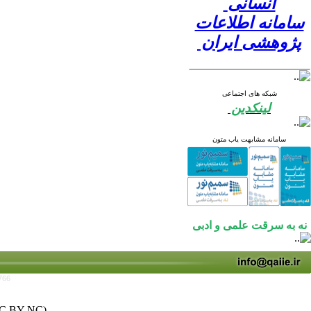
انسانی
سامانه اطلاعات
پژوهشی ایران
شبکه های اجتماعی
لینکدین
سامانه مشابهت یاب متون
نه به سرقت علمی و ادبی
766
C BY-NC)