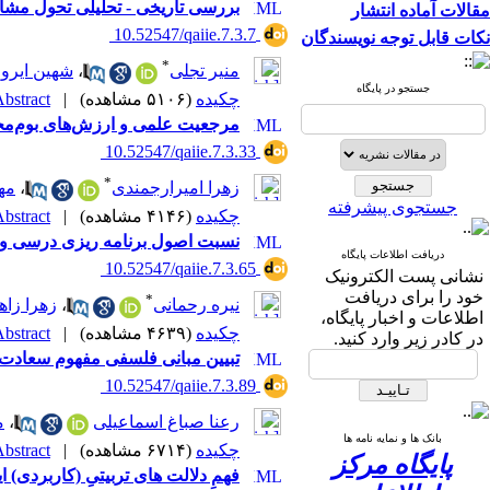
بررسی تاریخی - تحلیلی تحول مشار
مقالات آماده انتشار
‎ 10.52547/qaiie.7.3.7
نکات قابل توجه نویسندگان
*
منیر تجلی
،
شهین ایروا
جستجو در پایگاه
چکیده
(۵۱۰۶ مشاهده)
|
bstract |
مرجعیت علمی و ارزش‌های بوم‌مح
‎ 10.52547/qaiie.7.3.33
*
زهرا امیرارجمندی
،
مه
جستجوی پیشرفته
چکیده
(۴۱۴۶ مشاهده)
|
bstract |
نسبت اصول برنامه ریزی درسی و ت
دریافت اطلاعات پایگاه
‎ 10.52547/qaiie.7.3.65
نشانی پست الکترونیک
خود را برای دریافت
*
نیره رحمانی
،
زهرا زاه
اطلاعات و اخبار پایگاه،
چکیده
(۴۶۳۹ مشاهده)
|
bstract |
در کادر زیر وارد کنید.
تبیین مبانی فلسفی مفهوم سعادت د
‎ 10.52547/qaiie.7.3.89
رعنا صباغ اسماعیلی
،
م
بانک ها و نمایه نامه ها
چکیده
(۶۷۱۴ مشاهده)
|
bstract |
پایگاه مرکز
فهمِ دلالت های تربیتیِ (کاربردی) 