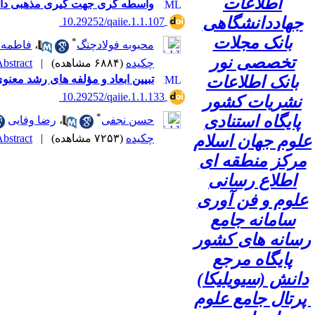
اطلاعات
واسطه گری جهت گیری مذهبی دانشجو
جهاددانشگاهی
‎ 10.29252/qaiie.1.1.107
بانک مجلات
*
محبوبه فولادچنگ
،
فاطمه 
تخصصی نور
چکیده
(۶۸۸۴ مشاهده)
|
bstract |
بانک اطلاعات
تبیین ابعاد و مؤلفه های رشد معنو
‎ 10.29252/qaiie.1.1.133
نشریات کشور
*
پایگاه استنادی
حسن نجفی
،
رضا وفایی
علوم جهان اسلام
چکیده
(۷۲۵۳ مشاهده)
|
bstract |
مرکز منطقه ای
اطلاع رسانی
علوم و فن آوری
سامانه جامع
رسانه های کشور
پایگاه مرجع
دانش (سیویلیکا)
پرتال جامع علوم