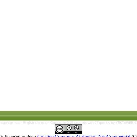
rsian site map -
English site map
- Created in 0.19 seconds with 47 queries by YEKTAWEB 4
is licensed under a
Creative Commons Attribution-NonCommercial
(C