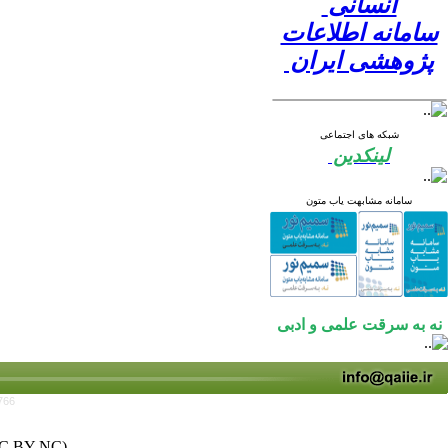
انسانی
سامانه اطلاعات
پژوهشی ایران
شبکه های اجتماعی
لینکدین
سامانه مشابهت یاب متون
نه به سرقت علمی و ادبی
766
C BY-NC)