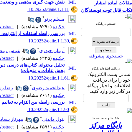
نقش جهت گیری مذهبی و وضعیت اق
مقالات آماده انتشار
‎ 10.29252/qaiie.1.1.11
نکات قابل توجه نویسندگان
*
مسلم پرتو
جستجو در پایگاه
چکیده
(۹۲۹۰ مشاهده)
|
bstract |
بررسی رابطه استفاده از اینترنت، 
‎ 10.29252/qaiie.1.1.39
*
آرمان حیدری
،
عباس رمضا
جستجوی پیشرفته
چکیده
(۶۲۲۵ مشاهده)
|
bstract |
تحلیل محتوای کتاب‌های‌ درسی دین 
دریافت اطلاعات پایگاه
بخش عادات و منجیات)
نشانی پست الکترونیک
‎ 10.29252/qaiie.1.1.61
خود را برای دریافت
اطلاعات و اخبار پایگاه،
*
عبدالحمید رضوی
،
رضا رس
در کادر زیر وارد کنید.
چکیده
(۷۶۱۱ مشاهده)
|
bstract |
بررسی رابطه بین التزام به تعال
‎ 10.29252/qaiie.1.1.90
*
بانک ها و نمایه نامه ها
بتول ماندنی
،
مهرناز سعاد
پایگاه مرکز
چکیده
(۶۵۹۱ مشاهده)
|
bstract |