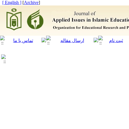
[ English ]
]
Archive
[