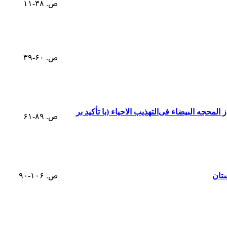
ص. ۳۸-۱۱
ص. ۶۰-۳۹
جه البیضاء فی‌التهذیب الاحیاء (با تأکید بر
ص. ۸۹-۶۱
تان
ص. ۱۰۶-۹۰