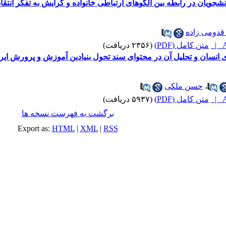
یان در رابطه بین الگوهای ارتباطی خانواده و گرایش به تفکر انتقا
قدومی زاده
A
متن کامل (PDF)
(۲۳۵۶ دریافت)
ی انسان و تحلیل آن در محتوای سند تحول بنیادین آموزش و پرورش ایر
،
حسن ملکی
A
متن کامل (PDF)
(۵۹۳۷ دریافت)
برگشت به فهرست نسخه ها
Export as:
HTML
|
XML
|
RSS