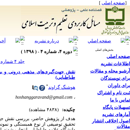
[
صفحه اصلی
]
بخش‌های اصلی
دوره ۴، شماره ۴ - ( ۱۳۹۸ )
صفحه اصلی
جلد ۴ شماره ۴ صفحات ۱۶۶-۱۳۷
اطلاعات نشریه
آرشیو مجله و مقالات
نقش جهت‌گیری‌های مذهبی درونی و بیر
طباطبایی)
برای نویسندگان
برای داوران
*
هوشنگ گراوند
ثبت نام و اشتراک
hoshanggaravand@gmail.com
،
تماس با ما
تسهیلات پایگاه
چکیده:
(۴۸۳۸ مشاهده)
آمارهای نشریه
هدف از پژوهش حاضر، بررسی نقش جهت‌گ
اصول اخلاقی انتشار
مقالات