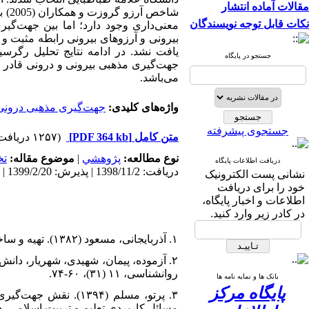
مقالات آماده انتشار
شاخ
نکات قابل توجه نویسندگان
معنی‌داری وجود دارد؛ اما بین جهت‌گی
بیرونی و آرزوهای بیرونی رابطه مثبت و م
یافت نشد. در ادامه نتایج تحلیل رگرس
جستجو در پایگاه
جهت‌گیری
مذهبی بیرونی و درونی
قادر ب
می‌باشد.
واژه‌های کلیدی:
جهت‌گیری مذهبی درونی
جستجوی پیشرفته
متن کامل
[PDF 364 kb]
(۱۲۵۷ دریافت)
نوع مطالعه:
پژوهشي
|
موضوع مقاله:
تخ
دریافت اطلاعات پایگاه
دریافت: 1398/11/2 | پذیرش: 1399/2/20 | انتشار: 1399/3/24 | انتشار الکترونیک: 1399/3/24
نشانی پست الکترونیک
خود را برای دریافت
اطلاعات و اخبار پایگاه،
در کادر زیر وارد کنید.
۱. آذربایجانی، مسعود (۱۳۸۲). تهیه و ساخت آزمون جهت گیری مذهبی با تکیه بر اسلام، قم: پژوهشکده حوزه و دانشگاه.
روانشناسی، ۱۱ (۳۱)، ۶۰-۷۴.
بانک ها و نمایه نامه ها
پایگاه مرکز
۳. پرتو، مسلم (۳۹۴
مسائل کاربردی تعلیم و تربیت اسلامی، دوره ۱ (۱، شماره پیاپی ۱۰):