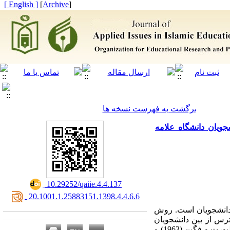
[ English ]
]
Archive
[
برگشت به فهرست نسخه ها
ویان دانشگاه علامه
‎ 10.29252/qaiie.4.4.137
‎ 20.1001.1.25883151.1398.4.4.6.6
دانشجویان است. روش
مونه­گیری در دسترس از بین دانشجویان
دانشگاه علامه طباطبایی انتخاب شدند. ابزارهای جمع­آوری اطلاعات شامل پرسشنامه­های جهت‌گیری مذهبی آلپورت و فگین (1963) و