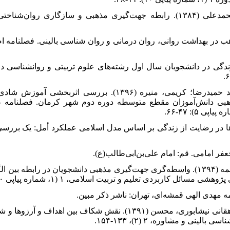
۴. خداپناهی، کریم؛ خاکسار بلداجی، محمدعلی (۱۳۸۴). رابطه جهت‌گیری مذهبی و سازگا
مقایسه اهداف زندگی در دانشجویان سال اول رشته‌های علوم تربیتی و روانشناسی 
۷. رستمی نسب، عباسعلی؛ علوی، سید حمیدرضا؛ کریمی، منیره (۱۳۹۶). بر
هبی دانش‌آموزان مقطع متوسطه دوره دوم شهر کرمان. فصلنامه
حمید (۱۳۹۴). نقش آرزوها در رضایت از زندگی بر اساس مدل اسلامی عملکرد أمل: یک
۱۰. فولادچنگ، محبوبه، قدومی‌زاده، فاطمه (۱۳۹۴). واسطه‌گری جهت‌گیری مذهبی دانشجویان در ر
 کاربردی تعلیم و تربیت اسلامی، ۱ (۱، شماره پیاپی ۱۰)، ۱۳۲-۱۰۷.
۱۲. کارشکی، حسین؛ گراوند، هوشنگ؛ دهقانی نیشابوری، محسن (۱۳۹۱). نقش شکاف ب
ی و مشاوره، ۲ (۲)، ۱۳۳-۱۵۴.