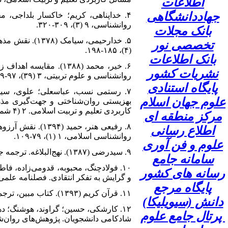
اطلاعات
جهاددانشگاهی
روانشناسی، ۹ (۳)، ۳۰۹-۳۲۰.
بانک مجلات
تخصصی نور
(۴)، ۱۸۵-۱۹۸.
بانک اطلاعات
۶. خیر، محمد (۱۳۸۸). 
نشریات کشور
روانشناسی و علوم تربیتی، ۳ (۳۹)، ۹۷-۶۹.
پایگاه استنادی
علوم جهان اسلام
بهزیستی روان‌شناختی و جهت‌گیری مذ
کاربردی تعلیم و تربیت اسلامی. ۲ (۴ شماره پیاپی ۵): ۴۷-۶۶.
مرکز منطقه ای
۸. رفیعی هنر، 
اطلاع رسانی
روانشناسی اسلامی، ۱ (۱)، ۷۹-۱۰۹.
علوم و فن آوری
۹. سیدرضی (۱۳۸۷). نهج‌البلاغه. ترجمه جعفر امامی. قم: امام علی‌بن‌ابی‌طالب(ع).
سامانه جامع
رسانه های کشور
و گرایش به تفکر انتقادی. فصلنامه علمی پژوهشی مسائل
پایگاه مرجع
۱۱. قرآن کریم (۱۳۹۳). کتاب مبین، ترجمه مهدی الهی قمشه‌ای، تهران: ناشر ذکر مبین.
دانش (سیویلیکا)
پرتال جامع علوم
شادکامی دانشجویان. پژوهش‌های روان‌شناسی بالین