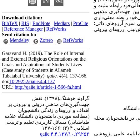
ذاتی و تعالی‌خود رابطه مثبت و
 بین جهت‌گیری مذهبی
ی‌خود رابطه معنی‌داری
Download citation:
ی نمره آرزوهای ذاتی؛
ProCite
|
Medlars
|
EndNote
|
RIS
|
BibTeX
|
Reference Manager
|
RefWorks
ش‌بینی آرزوهای بیرونی
Send citation to:
Mendeley
Zotero
RefWorks
Garavand H.
(2019).
The Role of Internal
and External Religious Orientations on the
Goals and Aspirations of Students' Lives
(Case study of Students in Allameh
Tabatabai University).
qaiie
.
4
(4)
, 137-166.
doi:
10.29252/qaiie.4.4.137
URL:
http://qaiie.ir/article-1-566-fa.html
گراوند هوشنگ.
(۱۳۹۸).
نقش
جهت‌گیری‌های مذهبی درونی و بیرونی بر
اهداف و آرزوهای زندگی دانشجویان
(مطالعه موردی دانشجویان دانشگاه علامه
رسختی و شادکامی در دانشجویان. مجله
طباطبایی) مسائل كاربردي تعليم و تربيت
اسلامي ۴ (۴) :۱۶۶-۱۳۷
ی. فصلنامه علمی پژوهشی
۱۰,۲۹۲۵۲/qaiie.۴.۴.۱۳۷