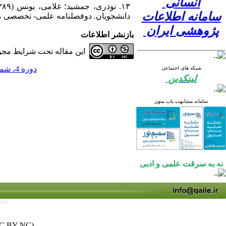
انسانی
سامانه اطلاعات
دانشجویان. دوفصلنامه علمی- تخصصی مطالعات ا
پژوهشی ایران
بازنشر اطلاعات
این مقاله تحت شرایط مجوز
دوره 4، شماره 4 - ( 1398 )
شبکه های اجتماعی
لینکدین
سامانه مشابهت یاب متون
نه به سرقت علمی و ادبی
766
C BY-NC)