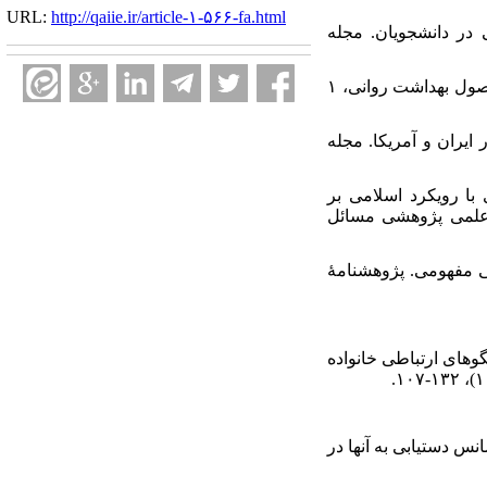
URL:
http://qaiie.ir/article-۱-۵۶۶-fa.html
ری روان‌شناختی در دانشجویان. مجله
۵. خدارحیمی، سیامک (۱۳۷۸). نقش مذهب در بهداشت روانی، روان درمانی و روان شناسی بالینی. فصلنامه اصول بهداشت روانی، ۱
در ایران و آمریکا. مجله
رسی اثربخشی آموزش شادی با رویکرد اسلامی بر
 علمی پژوهشی مسائل
 بررسی مفهومی. پژوهشنامۀ
ابطه بین الگو‌های ارتباطی خانواده
ین اهداف و آرزوها و شانس دستیابی به آنها در