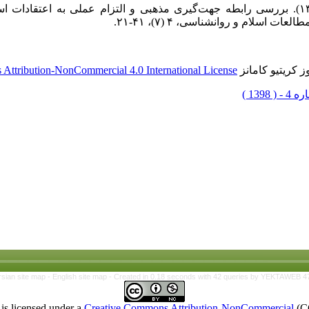
۱۳. نوذری، جمشید؛ غلامی، یونس (۱۳۸۹). بررسی رابطه جهت‌گیری مذهبی و التزام عملی به ا
سلام و روانشناسی، ۴ (۷)، ۴۱-۲۱.
 کریتیو کامانز
Attribution-NonCommercial 4.0 International License
rsian site map -
English site map
- Created in 0.18 seconds with 42 queries by YEKTAWEB 4
is licensed under a
Creative Commons Attribution-NonCommercial
(C