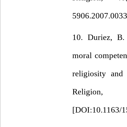
5906.2007.0033
10. Duriez, B. 
moral competenc
religiosity an
Religi
[
DOI:10.1163/