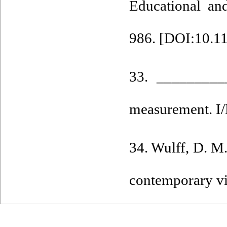
Educational an
986. [
DOI:10.1
33. ___________
measurement. I/
34. Wulff, D. M.
contemporary vi