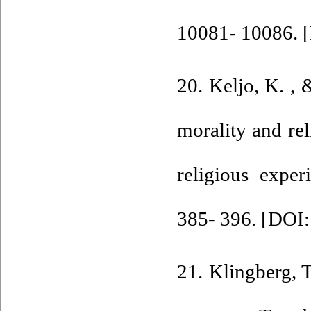
10081- 10086. [
20. Keljo, K. , 
morality and rel
religious exper
385- 396. [
DOI:
21. Klingberg, T