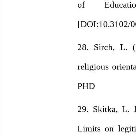
of Educati
[
DOI:10.3102/
28. Sirch, L. (
religious orient
PHD
29. Skitka, L. 
Limits on legit