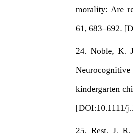
morality: Are r
61, 683–692. [
D
24. Noble, K. 
Neurocognitive
kindergarten ch
[
DOI:10.1111/j
25. Rest, J. R.