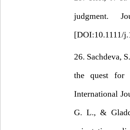
judgment. Jo
[
DOI:10.1111/j
26. Sachdeva, S.
the quest for 
International J
G. L., & Gladdi