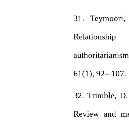
31. Teymoori,
Relationship
authoritariani
61(1), 92– 107. 
32. Trimble, D.
Review and meta