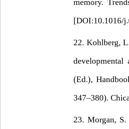
memory. Trends
[
DOI:10.1016/j.
22. Kohlberg, L
developmental a
(Ed.), Handbook
347–380). Chic
23. Morgan, S. 