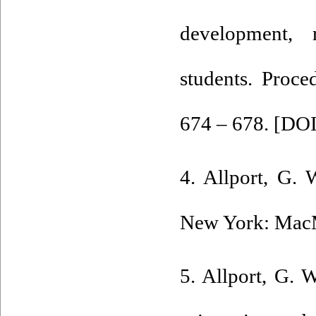
development, r
students. Proce
674 – 678. [
DOI
4. Allport, G. 
New York: MacM
5. Allport, G. 