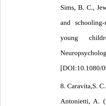
Sims, B. C., Je
and schooling-
young child
Neuropsy
[
DOI:10.1080/
8. Caravita,S. C.
Antonietti, A. 