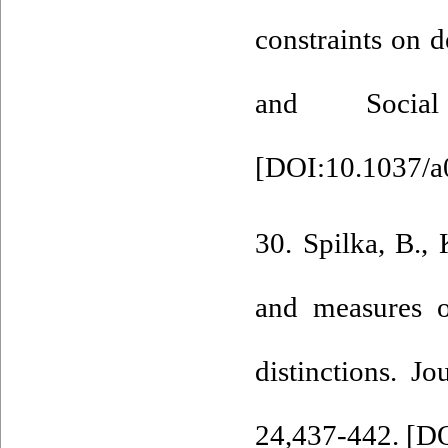
constraints on d
and Social
[
DOI:10.1037/
30. Spilka, B.,
and measures of
distinctions. J
24,437-442. [
DO