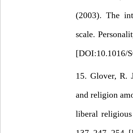
(2003). The int
scale. Personal
[
DOI:10.1016/S
15. Glover, R. 
and religion am
liberal religio
137, 247–254. [