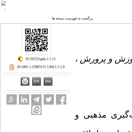
برگشت به فهرست نسخه ها
آموزش و پرورش
‎ 10.29252/qaiie.1.1.11
‎ 20.1001.1.25883151.1394.1.1.1.0
یری مذهبی و