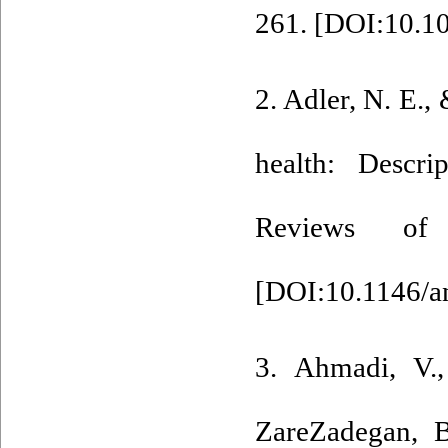
261. [
DOI:10.10
2. Adler, N. E.,
health: Descri
Reviews of
[
DOI:10.1146/a
3. Ahmadi, V.,
ZareZadegan, B