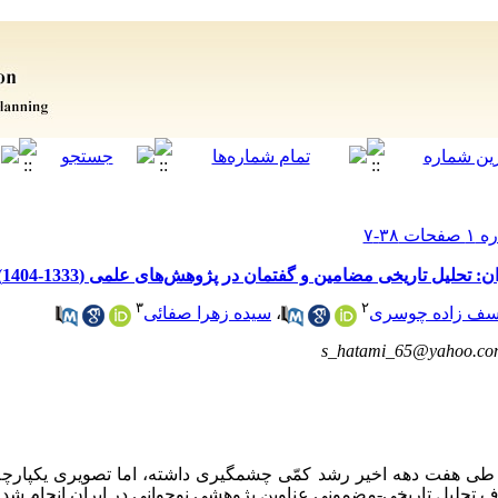
حلیل تاریخی مضامین و گفتمان در پژوهش‌های علمی (1333-1404)
۳
۲
سف زاده چوسری
،
سیده زهرا صفائی
s_hatami_65@yahoo.c
ن طی هفت دهه اخیر رشد کمّی چشمگیری داشته، اما تصویری یکپارچه
هدف تحلیل تاریخی-مضمونی عناوین پژوهشی نوجوانی در ایران انجام شد.