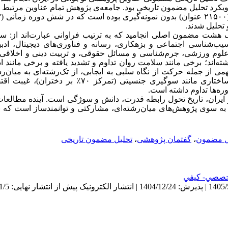
یکرد تحلیل مضمون تاریخی بود. جامعه‌ی پژوهش تمام عناوین مرتبط با 
تحلیل شدند.
هشت مضمون اصلی انجامید که به ترتیب فراوانی عبارت‌اند از: س
 آسیب‌شناسی اجتماعی و بزهکاری، رسانه و فناوری‌های دیجیتال، اد
 علوم ورزشی، جرم‌شناسی و مسائل حقوقی، و تربیت دینی و اخلاقی
ه‌اند؛ برخی مانند سلامت روان تداوم و تشدید یافته و برخی مانند اد
همی از جمله حرکت از نگاه سلبی به ایجابی، از تک‌رشته‌ای به میان‌رش
تاری مانند سوگیری جنسیتی (تمرکز ۷۰
٪ بر دختران)، غیبت اقت
ه‌ها تداوم داشته است.
در ایران، تاریخ تحول رابطه قدرت، دانش و سوژگی است. آینده مطالعات
به سوی پژوهش‌های میان‌رشته‌ای، مشارکتی و توانمندساز است که نو
ل مضمون
،
گفتمان پژوهشی
،
تحلیل مضمون تاریخی
صصي- كيفي