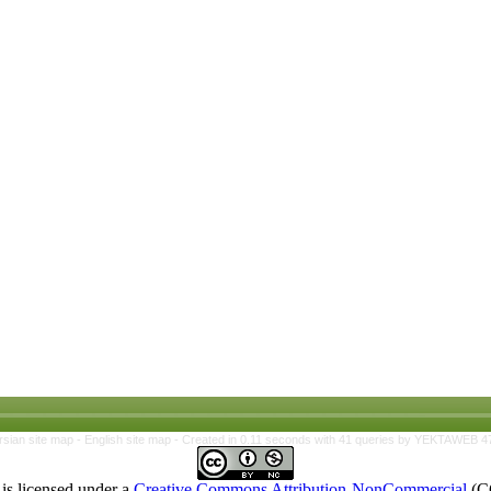
rsian site map -
English site map
- Created in 0.11 seconds with 41 queries by YEKTAWEB 4
is licensed under a
Creative Commons Attribution-NonCommercial
(C