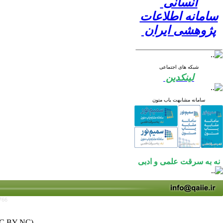
انسانی
سامانه اطلاعات
پژوهشی ایران
شبکه های اجتماعی
لینکدین
سامانه مشابهت یاب متون
نه به سرقت علمی و ادبی
766
C BY-NC)