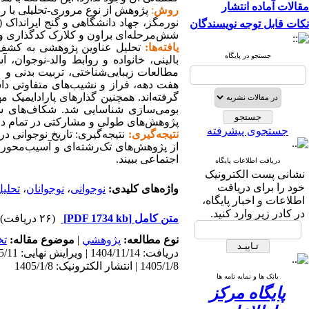
مقالات آماده انتشار
روش
:
پژوهش از نوع مروری-تحلیلی با رو
نکات قابل توجه نویسندگان
شش‌مرحله‌ای براون و کلارک کدگذاری و 
یافته‌ها:
تحلیل عناوین پژوهشی به کشف 
جستجو در پایگاه
بالینی، خانواده و روابط والد-نوجوان،
مطالعات زیبایی‌شناختی، تربیت بدنی و
هفت دهه، فراز و نشیب‌های متفاوتی داشت
گرفته‌اند. همچنین گذارهای پارادایمیک م
بومی‌سازی شناسایی شد. شکاف‌های ساخ
پژوهش‌های طولی و مشارکتی در تمام دور
جستجوی پیشرفته
نتیجه‌گیری:
نتیجه‌گیری: تاریخ نوجوانی 
از پژوهش‌های تک‌رشته‌ای و آسیب‌محور 
اجتماعی ببیند.
دریافت اطلاعات پایگاه
نشانی پست الکترونیک
خود را برای دریافت
واژه‌های کلیدی:
نوجوانی
،
نوجوانان
،
تحلی
اطلاعات و اخبار پایگاه،
در کادر زیر وارد کنید.
متن کامل
[PDF 1734 kb]
(۲۶ دریافت)
نوع مطالعه:
پژوهشي
|
موضوع مقاله:
تخ
1405/1/8 | انتشار الکترونیک: 1405/1/8
بانک ها و نمایه نامه ها
پایگاه مرکز