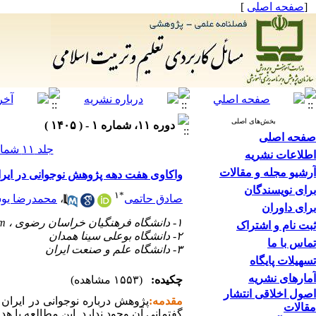
[
صفحه اصلی
]
بخش‌های اصلی
دوره ۱۱، شماره ۱ - ( ۱۴۰۵ )
صفحه اصلی
جلد ۱۱ شماره ۱ صفحات ۳۸-۷
اطلاعات نشریه
آرشیو مجله و مقالات
واکاوی هفت دهه پژوهش نوجوانی در ایران: ت
برای نویسندگان
۱
*
صادق حاتمی
،
محمدرضا یو
برای داوران
۱- دانشگاه فرهنگیان خراسان رضوی ،
om
ثبت نام و اشتراک
۲- دانشگاه بوعلی سینا همدان
تماس با ما
۳- دانشگاه علم و صنعت ایران
تسهیلات پایگاه
آمارهای نشریه
چکیده:
(۱۵۵۳ مشاهده)
اصول اخلاقی انتشار
مقدمه:
پژوهش درباره نوجوانی در ایرا
مقالات
گفتمانی آن وجود ندارد. این مطالعه با 