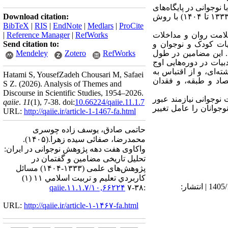
نوجوانی در پایگاه‌های
نورمگز، جهاد دانشگاهی و گنج ایرانداک (۲۱۵۰۰ عنوان) بدون نمونه‌گیری بوده است که در شش دوره زمانی (۱۳۳۳ تا ۱۴۰۴) با روش
Download citation:
BibTeX
|
RIS
|
EndNote
|
Medlars
|
ProCite
لامت روان و مداخلات
RefWorks
|
Reference Manager
|
بیات کودک و نوجوان و
Send citation to:
. این مضامین در طول
RefWorks
Zotero
Mendeley
بیات در دوره‌هایی اوج
ته‌ای، و از اقتباس به
Hatami S, YousefZadeh Chousari M, Safaei
صاد و طبقه، و فقدان
S Z.
(2026).
Analysis of Themes and
Discourse in Scientific Studies, 1954–2026.
 نوجوانی نیازمند عبور
qaiie
.
11
(1)
, 7-38. doi:
10.66224/qaiie.11.1.7
جوانان را عامل تغییر
URL:
http://qaiie.ir/article-1-1467-fa.html
حاتمی صادق، یوسف زاده چوسری
محمدرضا، صفائی سیده زهرا.
(۱۴۰۵).
واکاوی هفت دهه پژوهش نوجوانی در ایران:
تحلیل تاریخی مضامین و گفتمان در
پژوهش‌های علمی (۱۳۳۳-۱۴۰۴) مسائل
كاربردي تعليم و تربيت اسلامي ۱۱ (۱)
دریافت: 1404/11/14 | ویرایش نهایی: 1405/5/11 | پذیرش: 1404/12/24 | انتشار الکترونیک پیش از انتشار نهایی: 1405/1/5 | انتشار:
۱۰,۶۶۲۲۴/qaiie.۱۱.۱.۷
:۳۸-۷
URL:
http://qaiie.ir/article-۱-۱۴۶۷-fa.html